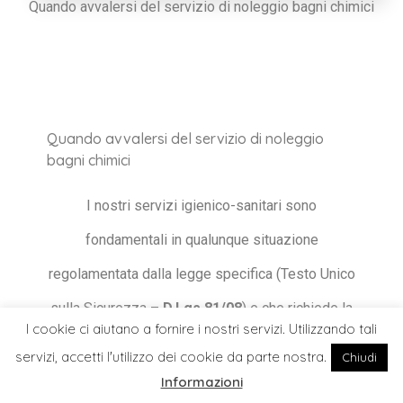
Quando avvalersi del servizio di noleggio bagni chimici
Quando avvalersi del servizio di noleggio
bagni chimici
I nostri servizi igienico-sanitari sono
fondamentali in qualunque situazione
regolamentata dalla legge specifica (Testo Unico
sulla Sicurezza –
D.Lgs 81/08
) e che richiede la
I cookie ci aiutano a fornire i nostri servizi. Utilizzando tali
presenza di bagni chimici non permanenti, sia per
servizi, accetti l'utilizzo dei cookie da parte nostra.
Chiudi
lunghi periodi – come nel caso dei cantieri e
Informazioni
Home
Cerca
Il Mio Account
Blog