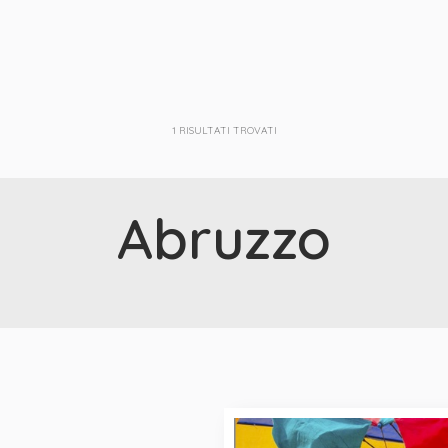
1
RISULTATI TROVATI
Abruzzo