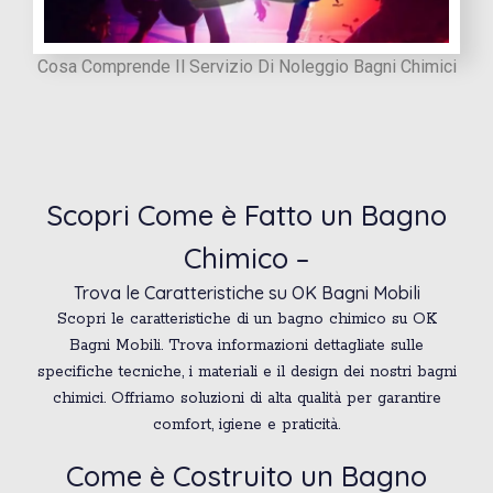
Cosa Comprende Il Servizio Di Noleggio Bagni Chimici
Scopri Come è Fatto un Bagno
Chimico –
Trova le Caratteristiche su OK Bagni Mobili
Scopri le caratteristiche di un bagno chimico su OK
Bagni Mobili. Trova informazioni dettagliate sulle
specifiche tecniche, i materiali e il design dei nostri bagni
chimici. Offriamo soluzioni di alta qualità per garantire
comfort, igiene e praticità.
Come è Costruito un Bagno