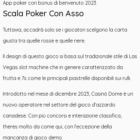
App poker con bonus di benvenuto 2023
Scala Poker Con Asso
Tuttavia, accadrà solo se i giocatori scelgono la carta
giusta tra quelle rosse e quelle nere.
Il design di questo gioco si basa sul tradizionale stile di Las
Vegas slot machine che in genere caratterizzato da
frutta e 7s come le principali piastrelle disponibili sui rulli.
Introdotto nel mese di dicembre 2023, Casinò Dome è un
nuovo operatore nel settore del gioco d’azzardo
canadese. Con più concorsi e interazione classifica,
theres molto da come qui, con l’eccezione della
mancanza di gioco demo.