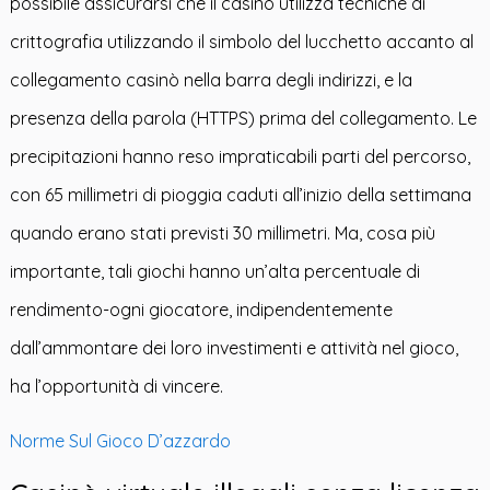
possibile assicurarsi che il casinò utilizza tecniche di
crittografia utilizzando il simbolo del lucchetto accanto al
collegamento casinò nella barra degli indirizzi, e la
presenza della parola (HTTPS) prima del collegamento. Le
precipitazioni hanno reso impraticabili parti del percorso,
con 65 millimetri di pioggia caduti all’inizio della settimana
quando erano stati previsti 30 millimetri. Ma, cosa più
importante, tali giochi hanno un’alta percentuale di
rendimento-ogni giocatore, indipendentemente
dall’ammontare dei loro investimenti e attività nel gioco,
ha l’opportunità di vincere.
Norme Sul Gioco D’azzardo