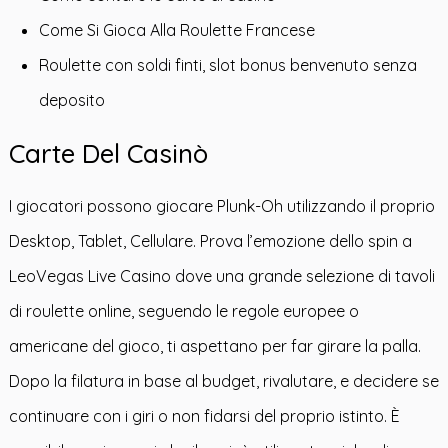
Come Si Gioca Alla Roulette Francese
Roulette con soldi finti, slot bonus benvenuto senza
deposito
Carte Del Casinò
I giocatori possono giocare Plunk-Oh utilizzando il proprio
Desktop, Tablet, Cellulare. Prova l’emozione dello spin a
LeoVegas Live Casino dove una grande selezione di tavoli
di roulette online, seguendo le regole europee o
americane del gioco, ti aspettano per far girare la palla.
Dopo la filatura in base al budget, rivalutare, e decidere se
continuare con i giri o non fidarsi del proprio istinto. È