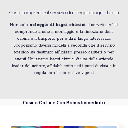
Cosa comprende il servizio di noleggio bagni chimici
Non solo
noleggio di bagni chimici
: il servizio, infatti,
comprende anche il montaggio e la rimozione della
cabina e il trasporto per e da il luogo interessato.
Proponiamo diversi modelli a seconda che il servizio
igienico sia destinato all’utilizzo presso cantieri o per
eventi. Utilizziamo bagni chimici di una delle aziende
leader del settore, affidabili sotto tutti i punti di vista e in
regola con le normative vigenti.
Casino On Line Con Bonus Immediato