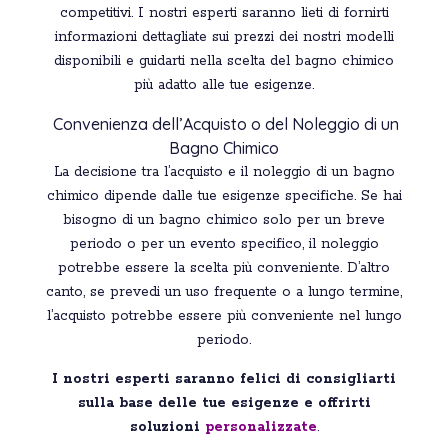
competitivi. I nostri esperti saranno lieti di fornirti
informazioni dettagliate sui prezzi dei nostri modelli
disponibili e guidarti nella scelta del bagno chimico
più adatto alle tue esigenze.
Convenienza dell’Acquisto o del Noleggio di un
Bagno Chimico
La decisione tra l’acquisto e il noleggio di un bagno
chimico dipende dalle tue esigenze specifiche. Se hai
bisogno di un bagno chimico solo per un breve
periodo o per un evento specifico, il noleggio
potrebbe essere la scelta più conveniente. D’altro
canto, se prevedi un uso frequente o a lungo termine,
l’acquisto potrebbe essere più conveniente nel lungo
periodo.
I nostri esperti saranno felici di consigliarti
sulla base delle tue esigenze e offrirti
soluzioni
personalizzate
.