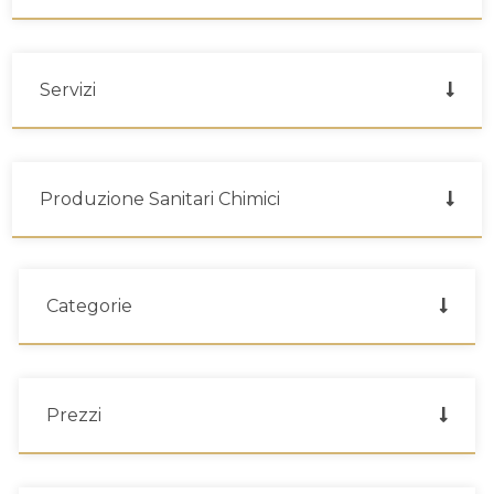
Servizi
Produzione Sanitari Chimici
Categorie
Prezzi