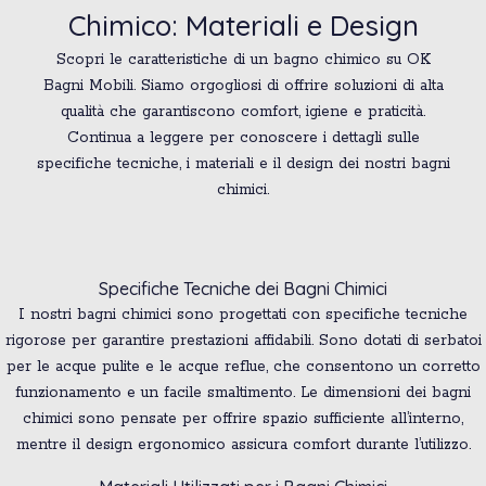
Chimico: Materiali e Design
Scopri le caratteristiche di un bagno chimico su OK
Bagni Mobili. Siamo orgogliosi di offrire soluzioni di alta
qualità che garantiscono comfort, igiene e praticità.
Continua a leggere per conoscere i dettagli sulle
specifiche tecniche, i materiali e il design dei nostri bagni
chimici.
Specifiche Tecniche dei Bagni Chimici
I nostri bagni chimici sono progettati con specifiche tecniche
rigorose per garantire prestazioni affidabili. Sono dotati di serbatoi
per le acque pulite e le acque reflue, che consentono un corretto
funzionamento e un facile smaltimento. Le dimensioni dei bagni
chimici sono pensate per offrire spazio sufficiente all’interno,
mentre il design ergonomico assicura comfort durante l’utilizzo.