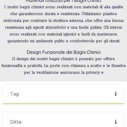
Materiali Utilizzati per i Bagni Chimici
I nostri bagni chimici sono realizzati con materiali di alta qualità
che garantiscono durata e resistenza. Utilizziamo plastica
rinforzata per costruire la struttura esterna, che offre una buona
resistenza agli agenti atmosferici e una facile pulizia. Gli interni
sono realizzati con materiali igienici e facili da mantenere,
garantendo un ambiente pulito e confortevole per gli utenti.
Design Funzionale dei Bagni Chimici
Il design dei nostri bagni chimici è pensato per offrire
funzionalità e praticità. Le porte con chiusura a scatto e le finestre
per la ventilazione assicurano la privacy e
Tag
Ditte