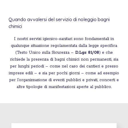
Quando avvalersi del servizio di noleggio bagni
chimici
I nostri servizi igienico-sanitari sono fondamentali in
qualunque situazione regolamentata dalla legge specifica
(Testo Unico sulla Sicurezza –
D.Lgs 81/08
) e che
richiede la presenza di bagni chimici non permanenti, sia
per lunghi periodi – come nel caso dei cantieri e presso
imprese edili – e sia per pochi giorni – come ad esempio
per l’organizzazione di eventi pubblici e privati, concerti e
altre tipologie di manifestazioni aperte al pubblico.