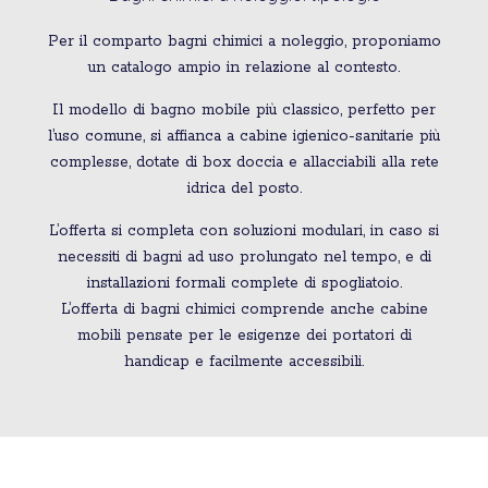
Per il comparto bagni chimici a noleggio, proponiamo
un catalogo ampio in relazione al contesto.
Il modello di bagno mobile più classico, perfetto per
l’uso comune, si affianca a cabine igienico-sanitarie più
complesse, dotate di box doccia e allacciabili alla rete
idrica del posto.
L’offerta si completa con soluzioni modulari, in caso si
necessiti di bagni ad uso prolungato nel tempo, e di
installazioni formali complete di spogliatoio.
L’offerta di bagni chimici comprende anche cabine
mobili pensate per le esigenze dei portatori di
handicap e facilmente accessibili.