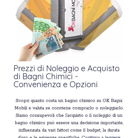
Prezzi di Noleggio e Acquisto
di Bagni Chimici -
Convenienza e Opzioni
Scopri quanto costa un bagno chimico su OK Bagni
Mobili e valuta se conviene comprarlo o noleggiarlo.
Siamo consapevoli che l’acquisto o il noleggio di un
bagno chimico può essere una decisione importante,
influenzata da vari fattori come il budget, la durata
d’uso e le esigenze specifiche. Continua a leggere