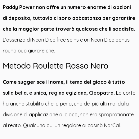
Paddy Power non offre un numero enorme di opzioni
di deposito, tuttavia ci sono abbastanza per garantire
che la maggior parte troverà qualcosa che li soddisfa.
L’assenza di Neon Dice free spins e un Neon Dice bonus
round può giurare che.
Metodo Roulette Rosso Nero
Come suggerisce il nome, il tema del gioco è tutto
sulla bella, e unica, regina egiziana, Cleopatra.
La corte
ha anche stabilito che la pena, uno dei più alti mai dalla
divisione di applicazione di gioco, non era sproprotionate
al reato. Qualcuno qui un regolare di casinò NorCal.