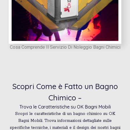
Cosa Comprende Il Servizio Di Noleggio Bagni Chimici
Scopri Come è Fatto un Bagno
Chimico –
Trova le Caratteristiche su OK Bagni Mobili
Scopri le caratteristiche di un bagno chimico su OK
Bagni Mobili. Trova informazioni dettagliate sulle
specifiche tecniche, i materiali e il design dei nostri bagni