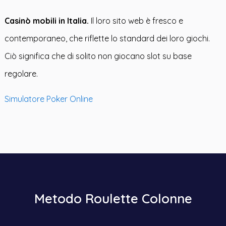
Casinò mobili in Italia.
Il loro sito web è fresco e
contemporaneo, che riflette lo standard dei loro giochi.
Ciò significa che di solito non giocano slot su base
regolare.
Simulatore Poker Online
Metodo Roulette Colonne