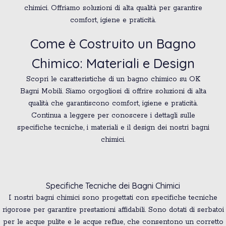
chimici. Offriamo soluzioni di alta qualità per garantire
comfort, igiene e praticità.
Come è Costruito un Bagno
Chimico: Materiali e Design
Scopri le caratteristiche di un bagno chimico su OK
Bagni Mobili. Siamo orgogliosi di offrire soluzioni di alta
qualità che garantiscono comfort, igiene e praticità.
Continua a leggere per conoscere i dettagli sulle
specifiche tecniche, i materiali e il design dei nostri bagni
chimici.
Specifiche Tecniche dei Bagni Chimici
I nostri bagni chimici sono progettati con specifiche tecniche
rigorose per garantire prestazioni affidabili. Sono dotati di serbatoi
per le acque pulite e le acque reflue, che consentono un corretto