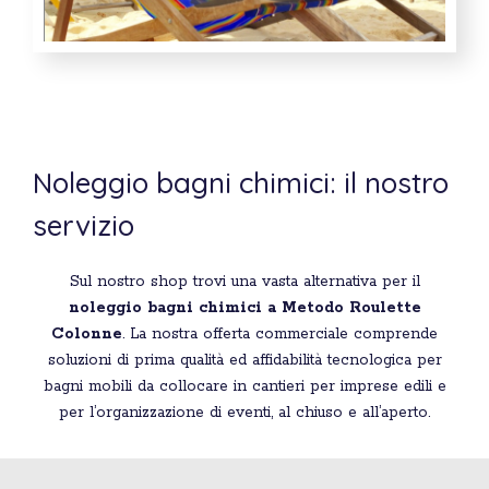
Noleggio bagni chimici: il nostro
servizio
Sul nostro shop trovi una vasta alternativa per il
noleggio bagni chimici a Metodo Roulette
Colonne
. La nostra offerta commerciale comprende
soluzioni di prima qualità ed affidabilità tecnologica per
bagni mobili da collocare in cantieri per imprese edili e
per l’organizzazione di eventi, al chiuso e all’aperto.