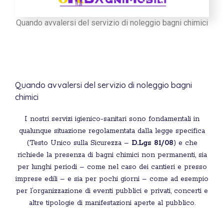
Quando avvalersi del servizio di noleggio bagni chimici
Quando avvalersi del servizio di noleggio bagni
chimici
I nostri servizi igienico-sanitari sono fondamentali in
qualunque situazione regolamentata dalla legge specifica
(Testo Unico sulla Sicurezza –
D.Lgs 81/08
) e che
richiede la presenza di bagni chimici non permanenti, sia
per lunghi periodi – come nel caso dei cantieri e presso
imprese edili – e sia per pochi giorni – come ad esempio
per l’organizzazione di eventi pubblici e privati, concerti e
altre tipologie di manifestazioni aperte al pubblico.