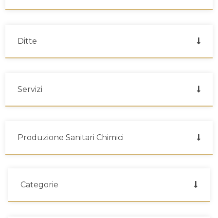
Ditte
Servizi
Produzione Sanitari Chimici
Categorie