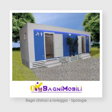
Bagni chimici a noleggio - tipologie