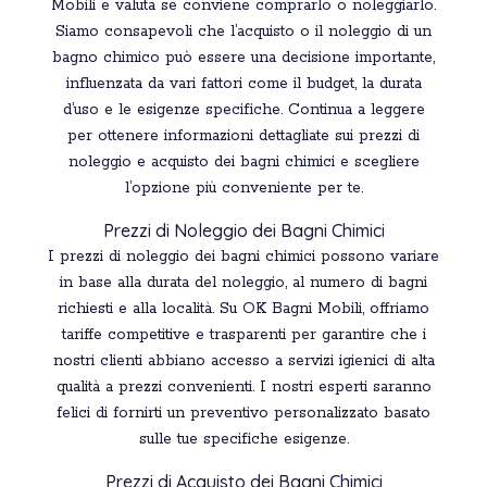
Mobili e valuta se conviene comprarlo o noleggiarlo.
Siamo consapevoli che l’acquisto o il noleggio di un
bagno chimico può essere una decisione importante,
influenzata da vari fattori come il budget, la durata
d’uso e le esigenze specifiche. Continua a leggere
per ottenere informazioni dettagliate sui prezzi di
noleggio e acquisto dei bagni chimici e scegliere
l’opzione più conveniente per te.
Prezzi di Noleggio dei Bagni Chimici
I prezzi di noleggio dei bagni chimici possono variare
in base alla durata del noleggio, al numero di bagni
richiesti e alla località. Su OK Bagni Mobili, offriamo
tariffe competitive e trasparenti per garantire che i
nostri clienti abbiano accesso a servizi igienici di alta
qualità a prezzi convenienti. I nostri esperti saranno
felici di fornirti un preventivo personalizzato basato
sulle tue specifiche esigenze.
Prezzi di Acquisto dei Bagni Chimici