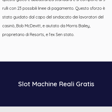
rulli con 23 possibili linee di pagamento. Questo sforzo è
stato guidato dal capo del sindacato dei lavoratori del
casinò, Bob McDevitt, e aiutato da Morris Bailey,
proprietario di Resorts, e l’ex Sen stato.
Slot Machine Reali Gratis