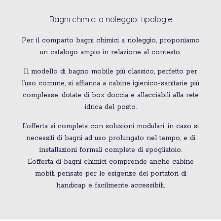
Bagni chimici a noleggio: tipologie
Per il comparto bagni chimici a noleggio, proponiamo
un catalogo ampio in relazione al contesto.
Il modello di bagno mobile più classico, perfetto per
l’uso comune, si affianca a cabine igienico-sanitarie più
complesse, dotate di box doccia e allacciabili alla rete
idrica del posto.
L’offerta si completa con soluzioni modulari, in caso si
necessiti di bagni ad uso prolungato nel tempo, e di
installazioni formali complete di spogliatoio.
L’offerta di bagni chimici comprende anche cabine
mobili pensate per le esigenze dei portatori di
handicap e facilmente accessibili.