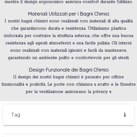
mentre il design ergonomico assicura comfort durante l’utilizzo.
Materiali Utilizzati per i Bagni Chimici
I nostri bagni chimici sono realizzati con materiali di alta qualità
che garantiscono durata e resistenza. Utilizziamo plastica
rinforzata per costruire la struttura esterna, che offre una buona
resistenza agli agenti atmosferici e una facile pulizia. Gli interni
sono realizzati con materiali igienici e facili da mantenere,
garantendo un ambiente pulito e confortevole per gli utenti.
Design Funzionale dei Bagni Chimici
Il design dei nostri bagni chimici è pensato per offrire
funzionalità e praticità. Le porte con chiusura a scatto e le finestre
per la ventilazione assicurano la privacy e
Tag