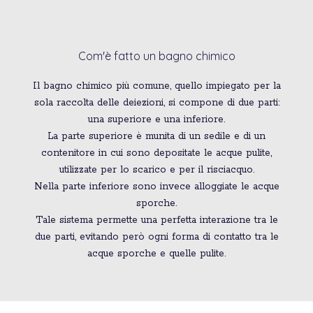
Com'è fatto un bagno chimico
Il bagno chimico più comune, quello impiegato per la
sola raccolta delle deiezioni, si compone di due parti:
una superiore e una inferiore.
La parte superiore è munita di un sedile e di un
contenitore in cui sono depositate le acque pulite,
utilizzate per lo scarico e per il risciacquo.
Nella parte inferiore sono invece alloggiate le acque
sporche.
Tale sistema permette una perfetta interazione tra le
due parti, evitando però ogni forma di contatto tra le
acque sporche e quelle pulite.