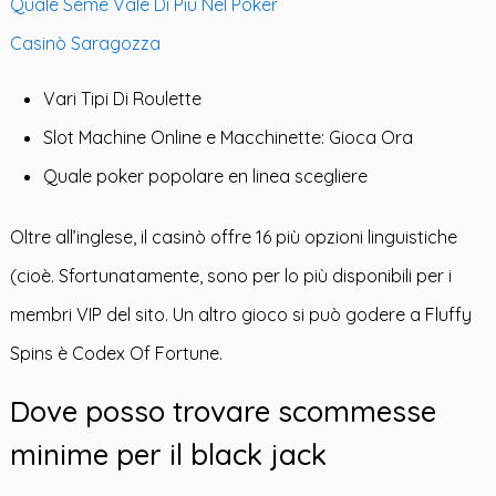
Quale Seme Vale Di Piu Nel Poker
Casinò Saragozza
Vari Tipi Di Roulette
Slot Machine Online e Macchinette: Gioca Ora
Quale poker popolare en linea scegliere
Oltre all’inglese, il casinò offre 16 più opzioni linguistiche
(cioè. Sfortunatamente, sono per lo più disponibili per i
membri VIP del sito. Un altro gioco si può godere a Fluffy
Spins è Codex Of Fortune.
Dove posso trovare scommesse
minime per il black jack