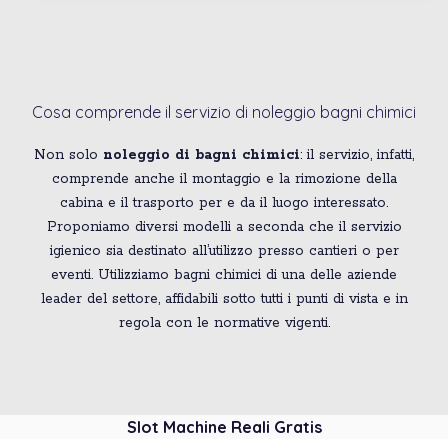
Cosa comprende il servizio di noleggio bagni chimici
Non solo
noleggio di bagni chimici
: il servizio, infatti,
comprende anche il montaggio e la rimozione della
cabina e il trasporto per e da il luogo interessato.
Proponiamo diversi modelli a seconda che il servizio
igienico sia destinato all’utilizzo presso cantieri o per
eventi. Utilizziamo bagni chimici di una delle aziende
leader del settore, affidabili sotto tutti i punti di vista e in
regola con le normative vigenti.
Slot Machine Reali Gratis