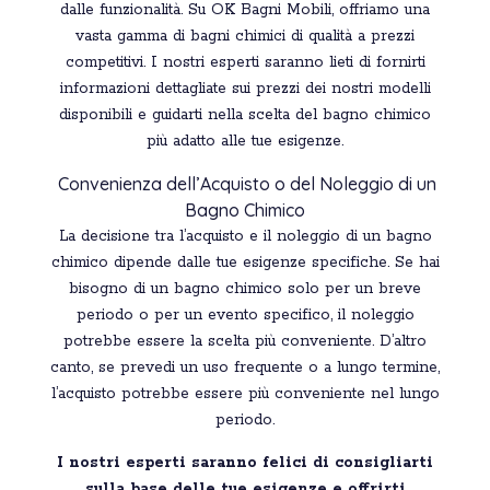
dalle funzionalità. Su OK Bagni Mobili, offriamo una
vasta gamma di bagni chimici di qualità a prezzi
competitivi. I nostri esperti saranno lieti di fornirti
informazioni dettagliate sui prezzi dei nostri modelli
disponibili e guidarti nella scelta del bagno chimico
più adatto alle tue esigenze.
Convenienza dell’Acquisto o del Noleggio di un
Bagno Chimico
La decisione tra l’acquisto e il noleggio di un bagno
chimico dipende dalle tue esigenze specifiche. Se hai
bisogno di un bagno chimico solo per un breve
periodo o per un evento specifico, il noleggio
potrebbe essere la scelta più conveniente. D’altro
canto, se prevedi un uso frequente o a lungo termine,
l’acquisto potrebbe essere più conveniente nel lungo
periodo.
I nostri esperti saranno felici di consigliarti
sulla base delle tue esigenze e offrirti