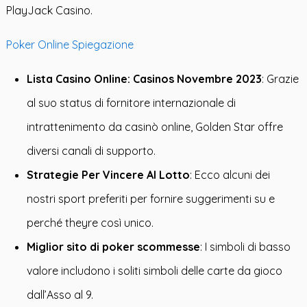
PlayJack Casino.
Poker Online Spiegazione
Lista Casino Online: Casinos Novembre 2023
: Grazie
al suo status di fornitore internazionale di
intrattenimento da casinò online, Golden Star offre
diversi canali di supporto.
Strategie Per Vincere Al Lotto
: Ecco alcuni dei
nostri sport preferiti per fornire suggerimenti su e
perché theyre così unico.
Miglior sito di poker scommesse
: I simboli di basso
valore includono i soliti simboli delle carte da gioco
dall’Asso al 9.