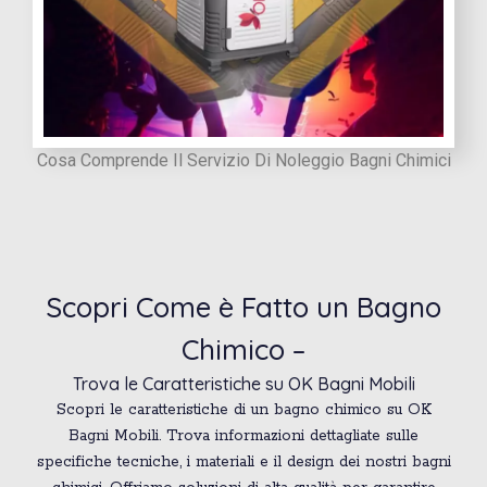
Cosa Comprende Il Servizio Di Noleggio Bagni Chimici
Scopri Come è Fatto un Bagno
Chimico –
Trova le Caratteristiche su OK Bagni Mobili
Scopri le caratteristiche di un bagno chimico su OK
Bagni Mobili. Trova informazioni dettagliate sulle
specifiche tecniche, i materiali e il design dei nostri bagni