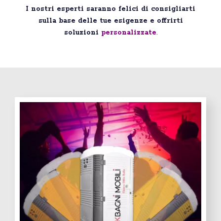
I nostri esperti saranno felici di consigliarti
sulla base delle tue esigenze e offrirti
soluzioni
personalizzate
.