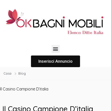
Inserisci Annuncio
Casa
Blog
Il Casino Campione D’italia