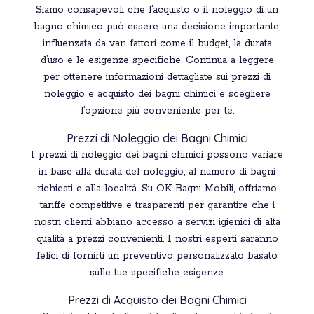
Siamo consapevoli che l’acquisto o il noleggio di un
bagno chimico può essere una decisione importante,
influenzata da vari fattori come il budget, la durata
d’uso e le esigenze specifiche. Continua a leggere
per ottenere informazioni dettagliate sui prezzi di
noleggio e acquisto dei bagni chimici e scegliere
l’opzione più conveniente per te.
Prezzi di Noleggio dei Bagni Chimici
I prezzi di noleggio dei bagni chimici possono variare
in base alla durata del noleggio, al numero di bagni
richiesti e alla località. Su OK Bagni Mobili, offriamo
tariffe competitive e trasparenti per garantire che i
nostri clienti abbiano accesso a servizi igienici di alta
qualità a prezzi convenienti. I nostri esperti saranno
felici di fornirti un preventivo personalizzato basato
sulle tue specifiche esigenze.
Prezzi di Acquisto dei Bagni Chimici