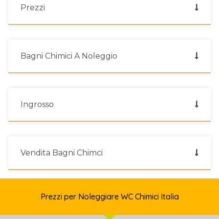
Prezzi
Bagni Chimici A Noleggio
Ingrosso
Vendita Bagni Chimci
Prezzi per Noleggiare WC Chimici Italia