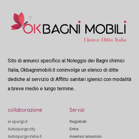
Sito di annunci specifico al Noleggio dei Bagni chimici
Italia, Okbagnimobili.it coninvolge un elenco di ditte
dediche al servizio di Affitto sanitari igienici con modalità
a breve medio e lungo termine…
collaborazione
Servizi
io-spurgo.it
Registrati
Autospurgo.city
Entra
Autospurgo-italia.it
inserisci annuncio