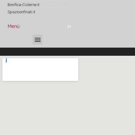
Bonifica-Cisterne.it
Spaziconfinati.it
Menù
in