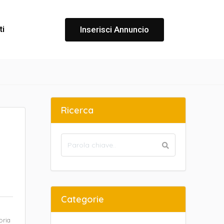
Inserisci Annuncio
ti
Ricerca
Categorie
oria