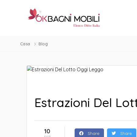
Casa
Blog
Estrazioni Del Lo
10
Share
Share
FEB