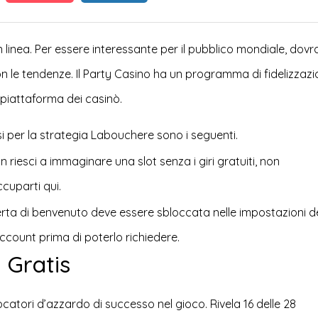
in linea. Per essere interessante per il pubblico mondiale, dovr
on le tendenze. Il Party Casino ha un programma di fidelizzaz
 piattaforma dei casinò.
si per la strategia Labouchere sono i seguenti.
n riesci a immaginare una slot senza i giri gratuiti, non
cuparti qui.
erta di benvenuto deve essere sbloccata nelle impostazioni d
ccount prima di poterlo richiedere.
i Gratis
catori d’azzardo di successo nel gioco. Rivela 16 delle 28