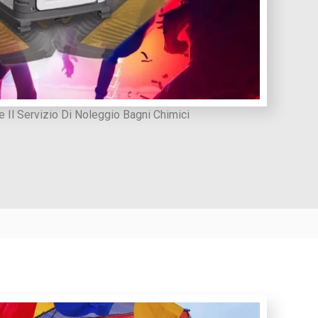
Il Servizio Di Noleggio Bagni Chimici