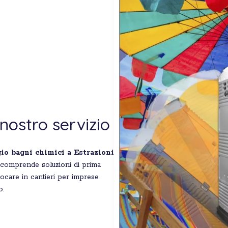
 nostro servizio
io bagni chimici a Estrazioni
 comprende soluzioni di prima
llocare in cantieri per imprese
o.