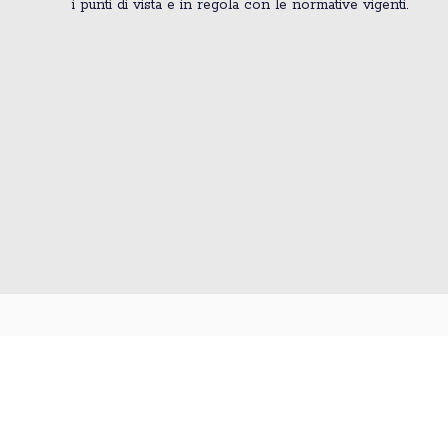
i punti di vista e in regola con le normative vigenti.