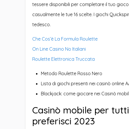
tessere disponibili per completare il tuo gio
casualmente le tue 16 scelte. I giochi Quickspi
tedesco.
Che Cos’è La Formula Roulette
On Line Casino No Italiani
Roulette Elettronica Truccata
Metodo Roulette Rosso Nero
Lista di giochi presenti nei casinò online 
Blackjack: come giocare nei Casinò mobile
Casinò mobile per tutti 
preferisci 2023