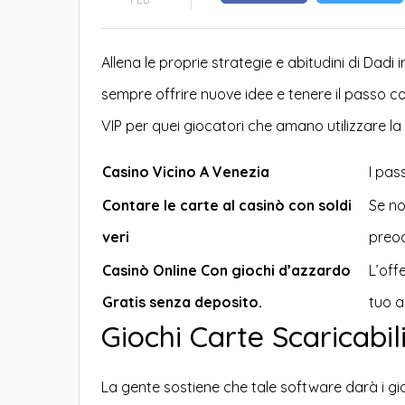
Allena le proprie strategie e abitudini di Dadi 
sempre offrire nuove idee e tenere il passo c
VIP per quei giocatori che amano utilizzare la
Casino Vicino A Venezia
I pas
Contare le carte al casinò con soldi
Se no
veri
preoc
Casinò Online Con giochi d’azzardo
L’off
Gratis senza deposito.
tuo a
Giochi Carte Scaricabil
La gente sostiene che tale software darà i gio