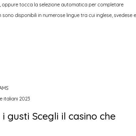
co, oppure tocca la selezione automatica per completare
n sono disponibili in numerose lingue tra cui inglese, svedese 
AAMS
 italiani 2023
i gusti Scegli il casino che