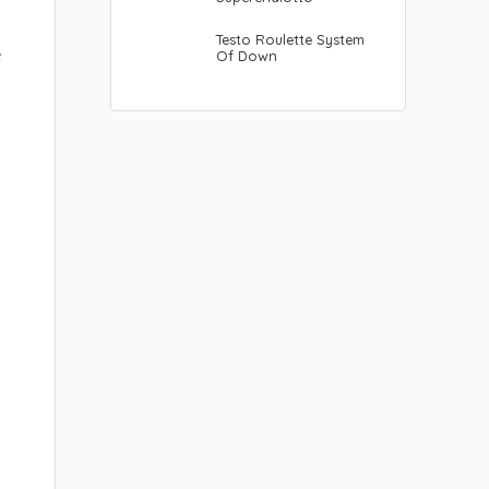
Testo Roulette System
e
Of Down