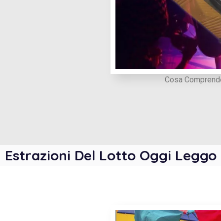
Cosa Comprende 
Estrazioni Del Lotto Oggi Leggo