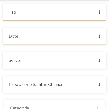
Tag
Ditte
Servizi
Produzione Sanitari Chimici
Categorie