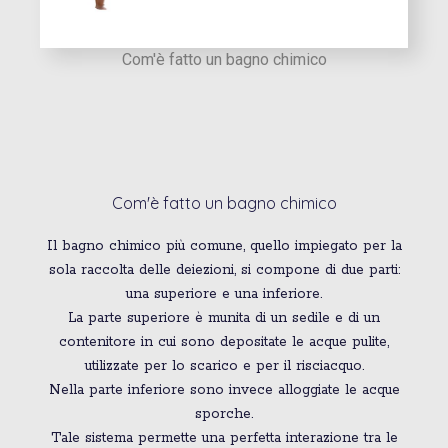
Com'è fatto un bagno chimico
Com'è fatto un bagno chimico
Il bagno chimico più comune, quello impiegato per la
sola raccolta delle deiezioni, si compone di due parti:
una superiore e una inferiore.
La parte superiore è munita di un sedile e di un
contenitore in cui sono depositate le acque pulite,
utilizzate per lo scarico e per il risciacquo.
Nella parte inferiore sono invece alloggiate le acque
sporche.
Tale sistema permette una perfetta interazione tra le