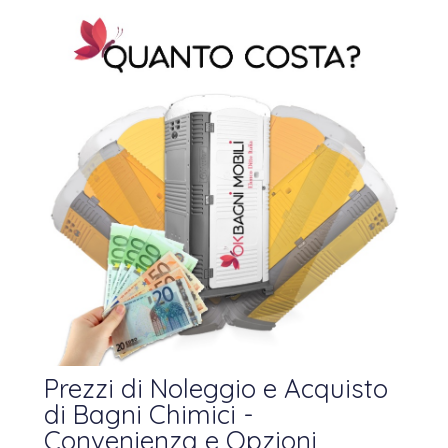
Prezzi di Noleggio e Acquisto
di Bagni Chimici -
Convenienza e Opzioni