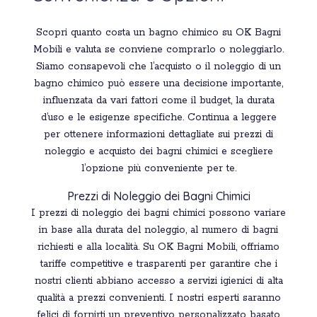
Scopri quanto costa un bagno chimico su OK Bagni
Mobili e valuta se conviene comprarlo o noleggiarlo.
Siamo consapevoli che l’acquisto o il noleggio di un
bagno chimico può essere una decisione importante,
influenzata da vari fattori come il budget, la durata
d’uso e le esigenze specifiche. Continua a leggere
per ottenere informazioni dettagliate sui prezzi di
noleggio e acquisto dei bagni chimici e scegliere
l’opzione più conveniente per te.
Prezzi di Noleggio dei Bagni Chimici
I prezzi di noleggio dei bagni chimici possono variare
in base alla durata del noleggio, al numero di bagni
richiesti e alla località. Su OK Bagni Mobili, offriamo
tariffe competitive e trasparenti per garantire che i
nostri clienti abbiano accesso a servizi igienici di alta
qualità a prezzi convenienti. I nostri esperti saranno
felici di fornirti un preventivo personalizzato basato