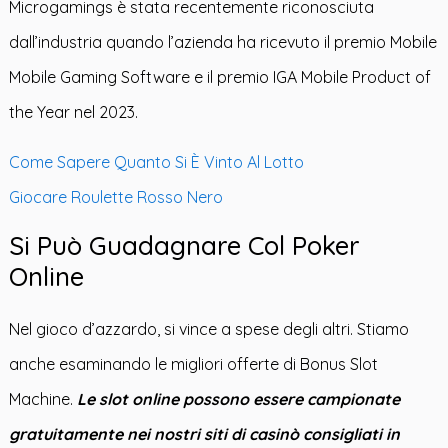
Microgamings è stata recentemente riconosciuta
dall’industria quando l’azienda ha ricevuto il premio Mobile
Mobile Gaming Software e il premio IGA Mobile Product of
the Year nel 2023.
Come Sapere Quanto Si È Vinto Al Lotto
Giocare Roulette Rosso Nero
Si Può Guadagnare Col Poker
Online
Nel gioco d’azzardo, si vince a spese degli altri. Stiamo
anche esaminando le migliori offerte di Bonus Slot
Machine.
Le slot online possono essere campionate
gratuitamente nei nostri siti di casinò consigliati in