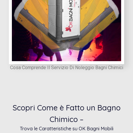
Cosa Comprende Il Servizio Di Noleggio Bagni Chimici
Scopri Come è Fatto un Bagno
Chimico –
Trova le Caratteristiche su OK Bagni Mobili