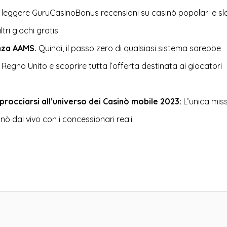
 leggere GuruCasinoBonus recensioni su casinò popolari e slo
ri giochi gratis.
enza AAMS.
Quindi, il passo zero di qualsiasi sistema sarebbe
el Regno Unito e scoprire tutta l’offerta destinata ai giocatori
procciarsi all’universo dei Casinò mobile 2023:
L’unica mis
ò dal vivo con i concessionari reali.