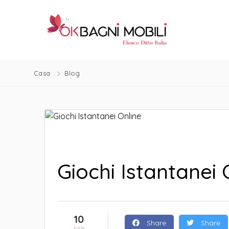
Casa
Blog
Giochi Istantanei 
10
Share
Share
FEB