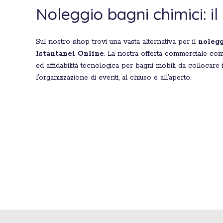
Noleggio bagni chimici: il
Sul nostro shop trovi una vasta alternativa per il
nolegg
Istantanei Online
. La nostra offerta commerciale com
ed affidabilità tecnologica per bagni mobili da collocare 
l’organizzazione di eventi, al chiuso e all’aperto.