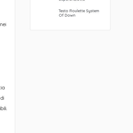
Testo Roulette System
Of Down
rnei
cia
di
ili.