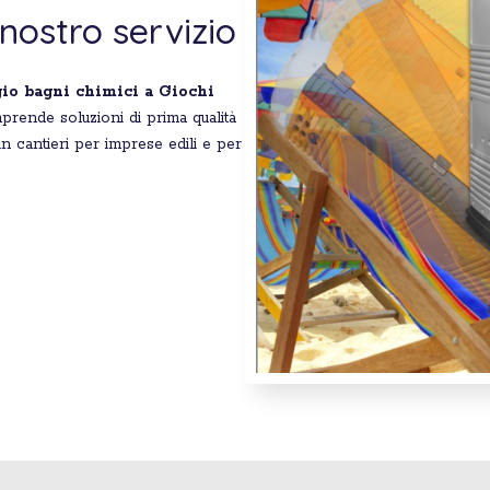
 nostro servizio
io bagni chimici a Giochi
prende soluzioni di prima qualità
in cantieri per imprese edili e per