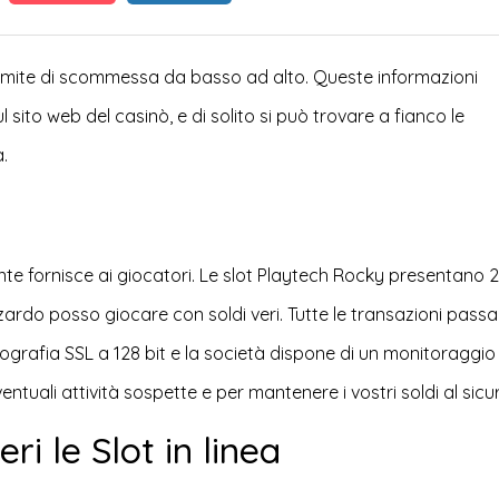
 limite di scommessa da basso ad alto. Queste informazioni
sito web del casinò, e di solito si può trovare a fianco le
.
te fornisce ai giocatori. Le slot Playtech Rocky presentano 
azzardo posso giocare con soldi veri. Tutte le transazioni pass
ttografia SSL a 128 bit e la società dispone di un monitoraggio
entuali attività sospette e per mantenere i vostri soldi al sicu
i le Slot in linea