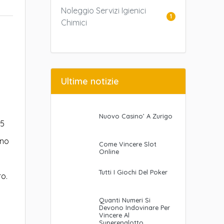
Noleggio Servizi Igienici
1
Chimici
Ultime notizie
Nuovo Casino’ A Zurigo
25
ano
Come Vincere Slot
Online
Tutti I Giochi Del Poker
ro.
Quanti Numeri Si
Devono Indovinare Per
Vincere Al
Superenalotto