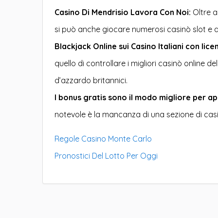
Casino Di Mendrisio Lavora Con Noi:
Oltre a
si può anche giocare numerosi casinò slot e alt
Blackjack Online sui Casino Italiani con lic
quello di controllare i migliori casinò online d
d’azzardo britannici.
I bonus gratis sono il modo migliore per ap
notevole è la mancanza di una sezione di casin
Regole Casino Monte Carlo
Pronostici Del Lotto Per Oggi