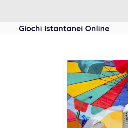
Giochi Istantanei Online