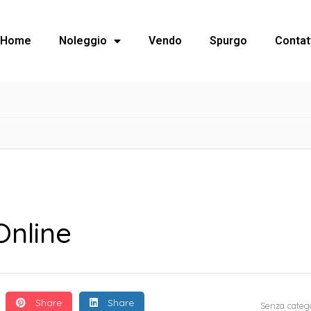
Home
Noleggio
Vendo
Spurgo
Contat
Online
Share
Share
Senza categ