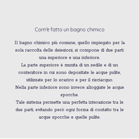
Com'è fatto un bagno chimico
Il bagno chimico più comune, quello impiegato per la
sola raccolta delle deiezioni, si compone di due parti:
una superiore e una inferiore.
La parte superiore è munita di un sedile e di un
contenitore in cui sono depositate le acque pulite,
utilizzate per lo scarico e per il risciacquo.
Nella parte inferiore sono invece alloggiate le acque
sporche.
Tale sistema permette una perfetta interazione tra le
due parti, evitando però ogni forma di contatto tra le
acque sporche e quelle pulite.