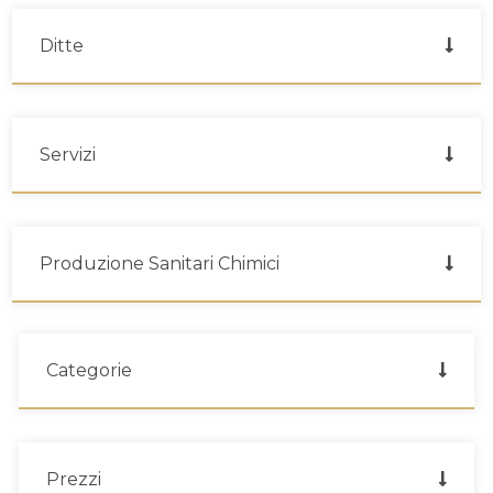
Ditte
Servizi
Produzione Sanitari Chimici
Categorie
Prezzi