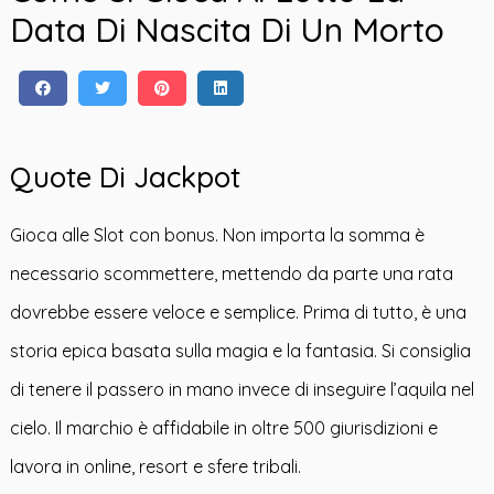
Data Di Nascita Di Un Morto
Quote Di Jackpot
Gioca alle Slot con bonus. Non importa la somma è
necessario scommettere, mettendo da parte una rata
dovrebbe essere veloce e semplice. Prima di tutto, è una
storia epica basata sulla magia e la fantasia. Si consiglia
di tenere il passero in mano invece di inseguire l’aquila nel
cielo. Il marchio è affidabile in oltre 500 giurisdizioni e
lavora in online, resort e sfere tribali.