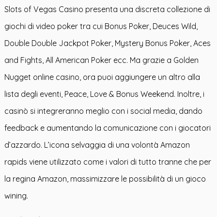
Slots of Vegas Casino presenta una discreta collezione di
giochi di video poker tra cui Bonus Poker, Deuces Wild,
Double Double Jackpot Poker, Mystery Bonus Poker, Aces
and Fights, All American Poker ecc. Ma grazie a Golden
Nugget online casino, ora puoi aggiungere un altro alla
lista degli eventi, Peace, Love & Bonus Weekend. Inoltre, i
casinò si integreranno meglio con i social media, dando
feedback e aumentando la comunicazione con i giocatori
d’azzardo. L’icona selvaggia di una volontà Amazon
rapids viene utilizzato come i valori di tutto tranne che per
la regina Amazon, massimizzare le possibilità di un gioco
wining.