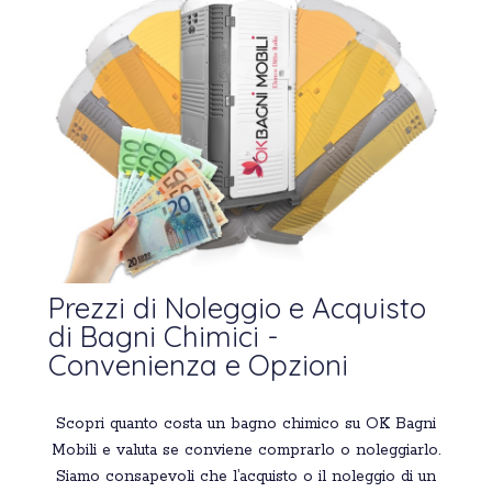
Prezzi di Noleggio e Acquisto
di Bagni Chimici -
Convenienza e Opzioni
Scopri quanto costa un bagno chimico su OK Bagni
Mobili e valuta se conviene comprarlo o noleggiarlo.
Siamo consapevoli che l’acquisto o il noleggio di un