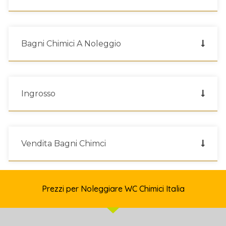
Bagni Chimici A Noleggio
Ingrosso
Vendita Bagni Chimci
Prezzi per Noleggiare WC Chimici Italia