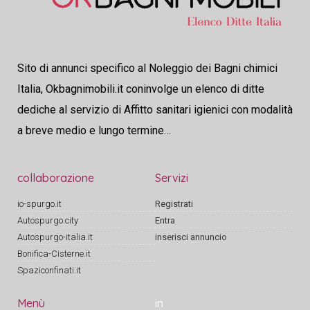
Sito di annunci specifico al Noleggio dei Bagni chimici
Italia, Okbagnimobili.it coninvolge un elenco di ditte
dediche al servizio di Affitto sanitari igienici con modalità
a breve medio e lungo termine…
collaborazione
Servizi
io-spurgo.it
Registrati
Autospurgo.city
Entra
Autospurgo-italia.it
inserisci annuncio
Bonifica-Cisterne.it
Spaziconfinati.it
Menù
in