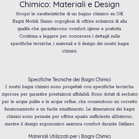
Chimico: Materiali e Design
Scopri le caratteristiche di un bagno chimico su OK
Bagni Mobili. Siamo orgogliosi di offrire soluzioni di alta
qualità che garantiscono comfort, igiene e praticità.
Continua a leggere per conoscere i dettagli sulle
specifiche tecniche, i materiali e il design dei nostri bagni
chimici.
Specifiche Tecniche dei Bagni Chimici
I nostri bagni chimici sono progettati con specifiche tecniche
rigorose per garantire prestazioni affidabili. Sono dotati di serbatoi
per le acque pulite e le acque reflue, che consentono un corretto
funzionamento e un facile smaltimento. Le dimensioni dei bagni
chimici sono pensate per offrire spazio sufficiente all’interno,
mentre il design ergonomico assicura comfort durante l’utilizzo.
Materiali Utilizzati per i Bagni Chimici