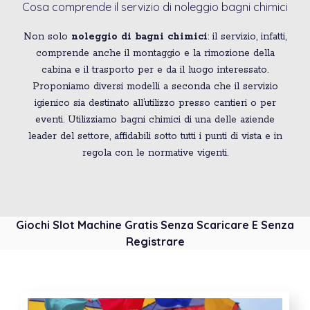
Cosa comprende il servizio di noleggio bagni chimici
Non solo
noleggio di bagni chimici
: il servizio, infatti,
comprende anche il montaggio e la rimozione della
cabina e il trasporto per e da il luogo interessato.
Proponiamo diversi modelli a seconda che il servizio
igienico sia destinato all’utilizzo presso cantieri o per
eventi. Utilizziamo bagni chimici di una delle aziende
leader del settore, affidabili sotto tutti i punti di vista e in
regola con le normative vigenti.
Giochi Slot Machine Gratis Senza Scaricare E Senza
Registrare