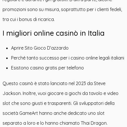
promozioni sono su misura, soprattutto per i clienti fedeli,
tra cui i bonus di ricarica.
I migliori online casinò in Italia
Aprire Sito Gioco D’azzardo
Perché tanto successo per i casino online legali italiani
Esistono casino gratis per telefono
Questo casinò è stato lanciato nel 2023 da Steve
Jackson. Inoltre, vuoi giocare a giochi da tavolo e video
slot che sono giusti e trasparenti. Gli sviluppatori della
società GameArt hanno anche dedicato uno slot
separato a loro e lo hanno chiamato Thai Dragon.