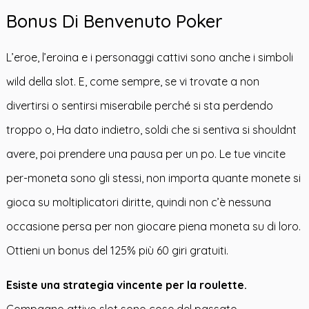
Bonus Di Benvenuto Poker
L’eroe, l’eroina e i personaggi cattivi sono anche i simboli
wild della slot. E, come sempre, se vi trovate a non
divertirsi o sentirsi miserabile perché si sta perdendo
troppo o, Ha dato indietro, soldi che si sentiva si shouldnt
avere, poi prendere una pausa per un po. Le tue vincite
per-moneta sono gli stessi, non importa quante monete si
gioca su moltiplicatori diritte, quindi non c’è nessuna
occasione persa per non giocare piena moneta su di loro.
Ottieni un bonus del 125% più 60 giri gratuiti.
Esiste una strategia vincente per la roulette.
Compagno attivo slot sono cose del passato.