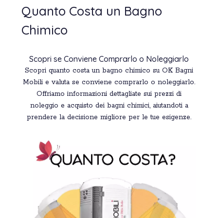
Quanto Costa un Bagno
Chimico
Scopri se Conviene Comprarlo o Noleggiarlo
Scopri quanto costa un bagno chimico su OK Bagni
Mobili e valuta se conviene comprarlo o noleggiarlo.
Offriamo informazioni dettagliate sui prezzi di
noleggio e acquisto dei bagni chimici, aiutandoti a
prendere la decisione migliore per le tue esigenze.