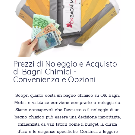
Prezzi di Noleggio e Acquisto
di Bagni Chimici -
Convenienza e Opzioni
Scopri quanto costa un bagno chimico su OK Bagni
Mobili e valuta se conviene comprarlo o noleggiarlo.
Siamo consapevoli che l’acquisto o il noleggio di un
bagno chimico può essere una decisione importante,
influenzata da vari fattori come il budget, la durata
d’uso e le esigenze specifiche. Continua a leggere