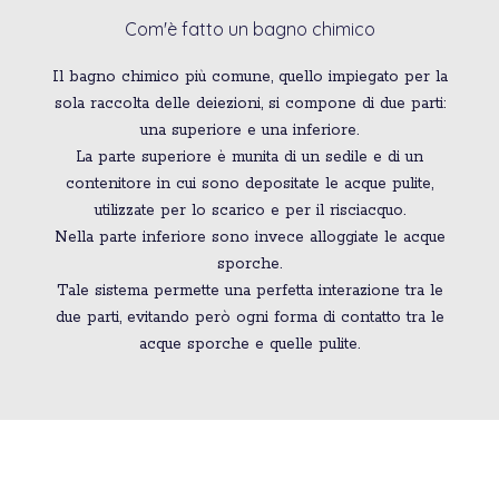
Com'è fatto un bagno chimico
Il bagno chimico più comune, quello impiegato per la
sola raccolta delle deiezioni, si compone di due parti:
una superiore e una inferiore.
La parte superiore è munita di un sedile e di un
contenitore in cui sono depositate le acque pulite,
utilizzate per lo scarico e per il risciacquo.
Nella parte inferiore sono invece alloggiate le acque
sporche.
Tale sistema permette una perfetta interazione tra le
due parti, evitando però ogni forma di contatto tra le
acque sporche e quelle pulite.