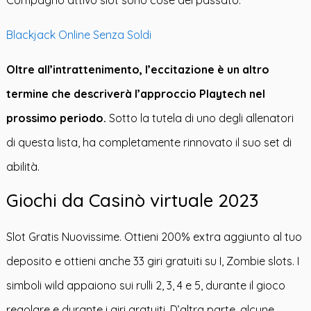
Blackjack Online Senza Soldi
Oltre all’intrattenimento, l’eccitazione è un altro
termine che descriverà l’approccio Playtech nel
prossimo periodo.
Sotto la tutela di uno degli allenatori
di questa lista, ha completamente rinnovato il suo set di
abilità.
Giochi da Casinò virtuale 2023
Slot Gratis Nuovissime. Ottieni 200% extra aggiunto al tuo
deposito e ottieni anche 33 giri gratuiti su I, Zombie slots. I
simboli wild appaiono sui rulli 2, 3, 4 e 5, durante il gioco
regolare e durante i giri gratuiti. D’altra parte, alcune