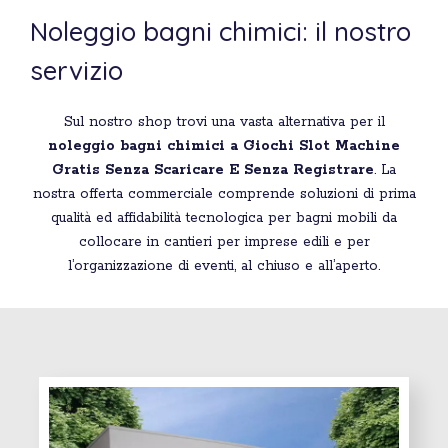
Noleggio bagni chimici: il nostro
servizio
Sul nostro shop trovi una vasta alternativa per il
noleggio bagni chimici a
Giochi Slot Machine
Gratis Senza Scaricare E Senza Registrare
. La
nostra offerta commerciale comprende soluzioni di prima
qualità ed affidabilità tecnologica per bagni mobili da
collocare in cantieri per imprese edili e per
l’organizzazione di eventi, al chiuso e all’aperto.