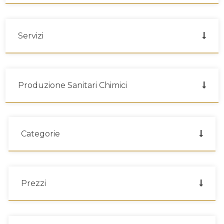
Servizi
Produzione Sanitari Chimici
Categorie
Prezzi