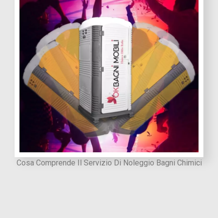
Cosa Comprende Il Servizio Di Noleggio Bagni Chimici