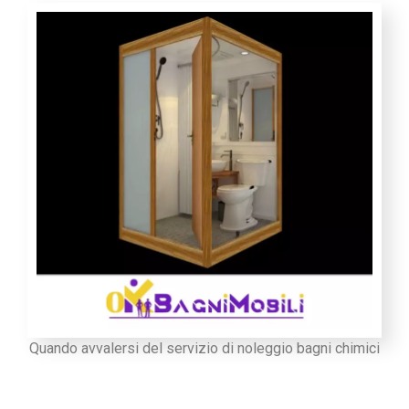
Quando avvalersi del servizio di noleggio bagni chimici