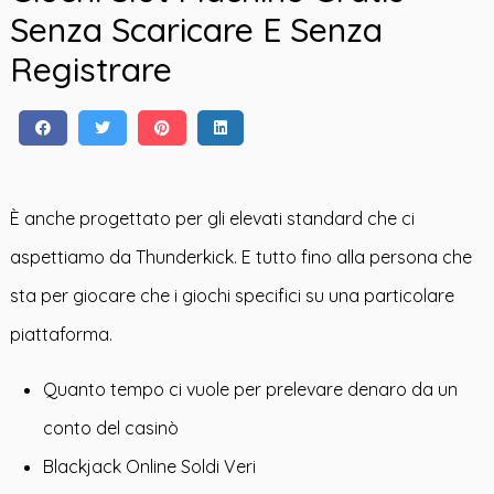
Senza Scaricare E Senza
Registrare
È anche progettato per gli elevati standard che ci
aspettiamo da Thunderkick. E tutto fino alla persona che
sta per giocare che i giochi specifici su una particolare
piattaforma.
Quanto tempo ci vuole per prelevare denaro da un
conto del casinò
Blackjack Online Soldi Veri