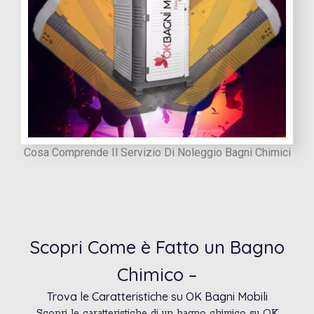
Cosa Comprende Il Servizio Di Noleggio Bagni Chimici
Scopri Come è Fatto un Bagno
Chimico –
Trova le Caratteristiche su OK Bagni Mobili
Scopri le caratteristiche di un bagno chimico su OK