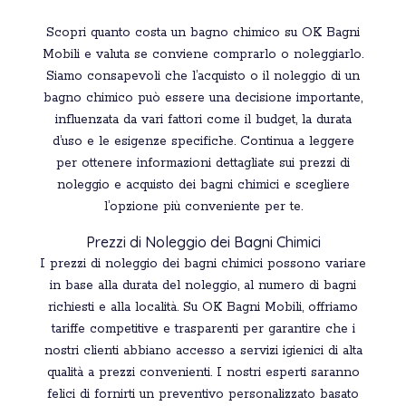
Scopri quanto costa un bagno chimico su OK Bagni
Mobili e valuta se conviene comprarlo o noleggiarlo.
Siamo consapevoli che l’acquisto o il noleggio di un
bagno chimico può essere una decisione importante,
influenzata da vari fattori come il budget, la durata
d’uso e le esigenze specifiche. Continua a leggere
per ottenere informazioni dettagliate sui prezzi di
noleggio e acquisto dei bagni chimici e scegliere
l’opzione più conveniente per te.
Prezzi di Noleggio dei Bagni Chimici
I prezzi di noleggio dei bagni chimici possono variare
in base alla durata del noleggio, al numero di bagni
richiesti e alla località. Su OK Bagni Mobili, offriamo
tariffe competitive e trasparenti per garantire che i
nostri clienti abbiano accesso a servizi igienici di alta
qualità a prezzi convenienti. I nostri esperti saranno
felici di fornirti un preventivo personalizzato basato