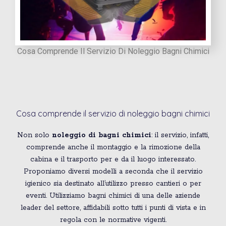
Cosa Comprende Il Servizio Di Noleggio Bagni Chimici
Cosa comprende il servizio di noleggio bagni chimici
Non solo
noleggio di bagni chimici
: il servizio, infatti,
comprende anche il montaggio e la rimozione della
cabina e il trasporto per e da il luogo interessato.
Proponiamo diversi modelli a seconda che il servizio
igienico sia destinato all’utilizzo presso cantieri o per
eventi. Utilizziamo bagni chimici di una delle aziende
leader del settore, affidabili sotto tutti i punti di vista e in
regola con le normative vigenti.