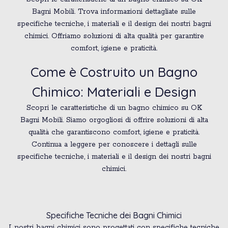
Bagni Mobili. Trova informazioni dettagliate sulle
specifiche tecniche, i materiali e il design dei nostri bagni
chimici. Offriamo soluzioni di alta qualità per garantire
comfort, igiene e praticità.
Come è Costruito un Bagno
Chimico: Materiali e Design
Scopri le caratteristiche di un bagno chimico su OK
Bagni Mobili. Siamo orgogliosi di offrire soluzioni di alta
qualità che garantiscono comfort, igiene e praticità.
Continua a leggere per conoscere i dettagli sulle
specifiche tecniche, i materiali e il design dei nostri bagni
chimici.
Specifiche Tecniche dei Bagni Chimici
I nostri bagni chimici sono progettati con specifiche tecniche