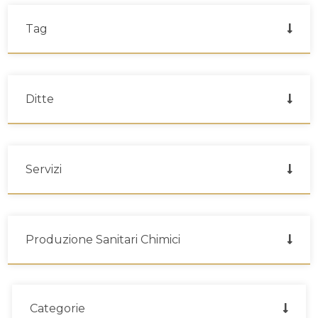
Tag
Ditte
Servizi
Produzione Sanitari Chimici
Categorie