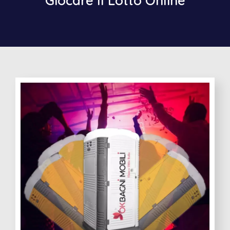
Giocare Il Lotto Online