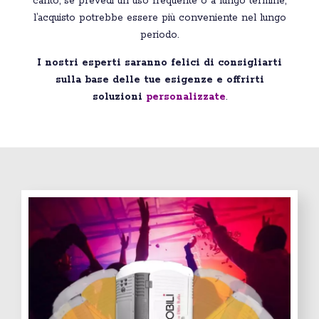
canto, se prevedi un uso frequente o a lungo termine,
l’acquisto potrebbe essere più conveniente nel lungo
periodo.
I nostri esperti saranno felici di consigliarti
sulla base delle tue esigenze e offrirti
soluzioni
personalizzate
.