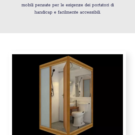
mobili pensate per le esigenze dei portatori di
handicap e facilmente accessibili.