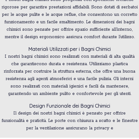
rigorose per garantire prestazioni affidabili. Sono dotati di serbatoi
per le acque pulite e le acque reflue, che consentono un corretto
funzionamento e un facile smaltimento. Le dimensioni dei bagni
chimici sono pensate per offrire spazio sufficiente all’interno,
mentre il design ergonomico assicura comfort durante l’utilizzo.
Materiali Utilizzati per i Bagni Chimici
I nostri bagni chimici sono realizzati con materiali di alta qualità
che garantiscono durata e resistenza. Utilizziamo plastica
rinforzata per costruire la struttura esterna, che offre una buona
resistenza agli agenti atmosferici e una facile pulizia. Gli interni
sono realizzati con materiali igienici e facili da mantenere,
garantendo un ambiente pulito e confortevole per gli utenti.
Design Funzionale dei Bagni Chimici
Il design dei nostri bagni chimici è pensato per offrire
funzionalità e praticità. Le porte con chiusura a scatto e le finestre
per la ventilazione assicurano la privacy e