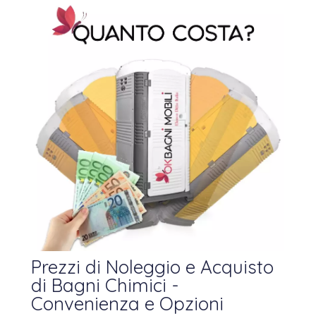
Prezzi di Noleggio e Acquisto
di Bagni Chimici -
Convenienza e Opzioni