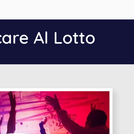
are Al Lotto