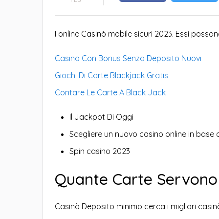
I online Casinò mobile sicuri 2023. Essi posso
Casino Con Bonus Senza Deposito Nuovi
Giochi Di Carte Blackjack Gratis
Contare Le Carte A Black Jack
Il Jackpot Di Oggi
Scegliere un nuovo casino online in base 
Spin casino 2023
Quante Carte Servono 
Casinò Deposito minimo cerca i migliori casi