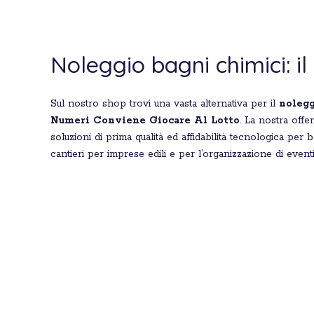
Noleggio bagni chimici: il
Sul nostro shop trovi una vasta alternativa per il
nolegg
Numeri Conviene Giocare Al Lotto
. La nostra off
soluzioni di prima qualità ed affidabilità tecnologica per 
cantieri per imprese edili e per l’organizzazione di eventi,