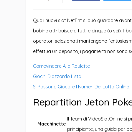
Quali nuovi slot NetEnt si può guardare avanti 
bobine attribuisce a tutti e cinque (o sei). Il b
operatori selezionati mantengono l’entusiasm
effettua un deposito, i pagamenti non sono s
Comevincere Alla Roulette
Giochi D’azzardo Lista
Si Possono Giocare I Numeri Del Lotto Online
Repartition Jeton Pok
Il Team di VideoSlotOnline si p
Macchinette
principiante, una guida per pot