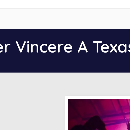
er Vincere A Tex