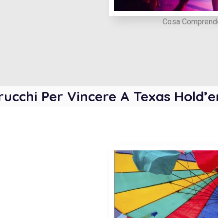
Cosa Comprende 
rucchi Per Vincere A Texas Hold’