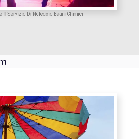
Il Servizio Di Noleggio Bagni Chimici
em