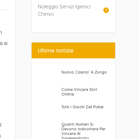
Noleggio Servizi Igienici
1
Chimici
i
o si
Ultime notizie
Nuovo Casino’ A Zurigo
Come Vincere Slot
Online
Tutti I Giochi Del Poker
Quanti Numeri Si
l
Devono Indovinare Per
Vincere Al
i
Superenalotto