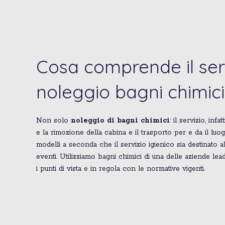
Cosa comprende il serv
noleggio bagni chimici
Non solo
noleggio di bagni chimici
: il servizio, in
e la rimozione della cabina e il trasporto per e da il lu
modelli a seconda che il servizio igienico sia destinato al
eventi. Utilizziamo bagni chimici di una delle aziende leader
i punti di vista e in regola con le normative vigenti.