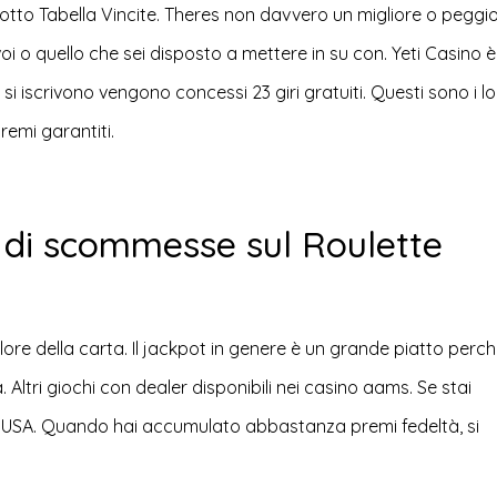
tto Tabella Vincite. Theres non davvero un migliore o peggi
i o quello che sei disposto a mettere in su con. Yeti Casino è
si iscrivono vengono concessi 23 giri gratuiti. Questi sono i l
remi garantiti.
 di scommesse sul Roulette
lore della carta. Il jackpot in genere è un grande piatto perch
 Altri giochi con dealer disponibili nei casino aams. Se stai
ari USA. Quando hai accumulato abbastanza premi fedeltà, si