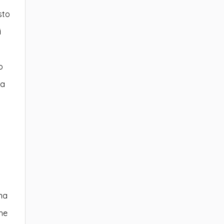
sto
i
o
o
da
ina
che