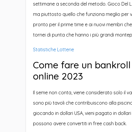
settimane a seconda del metodo. Gioco Del Lo
ma piuttosto quello che funziona meglio per vo
pronto per il prime time e ai nuovi membri che 
tornei di punta che hanno i più grandi montep
Statistiche Lotterie
Come fare un bankroll
online 2023
Il seme non conta, viene considerato solo il va
sono più tavoli che contribuiscono alla piscina.
giocando in dollari USA, vieni pagato in doll
possono avere convertiti in free cash back.