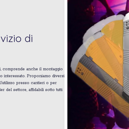
izio di
fatti, comprende anche il montaggio
ogo interessato. Proponiamo diversi
l’utilizzo presso cantieri o per
 del settore, affidabili sotto tutti