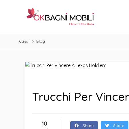
Casa
Blog
Trucchi Per Vince
10
Share
Share
FEB