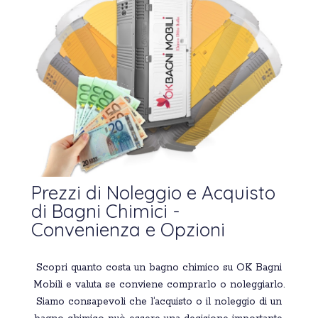
Prezzi di Noleggio e Acquisto
di Bagni Chimici -
Convenienza e Opzioni
Scopri quanto costa un bagno chimico su OK Bagni
Mobili e valuta se conviene comprarlo o noleggiarlo.
Siamo consapevoli che l’acquisto o il noleggio di un