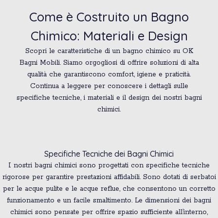
Come è Costruito un Bagno
Chimico: Materiali e Design
Scopri le caratteristiche di un bagno chimico su OK
Bagni Mobili. Siamo orgogliosi di offrire soluzioni di alta
qualità che garantiscono comfort, igiene e praticità.
Continua a leggere per conoscere i dettagli sulle
specifiche tecniche, i materiali e il design dei nostri bagni
chimici.
Specifiche Tecniche dei Bagni Chimici
I nostri bagni chimici sono progettati con specifiche tecniche
rigorose per garantire prestazioni affidabili. Sono dotati di serbatoi
per le acque pulite e le acque reflue, che consentono un corretto
funzionamento e un facile smaltimento. Le dimensioni dei bagni
chimici sono pensate per offrire spazio sufficiente all’interno,