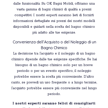
dalle funzionalità. Su OK Bagni Mobili, offriamo una
vasta gamma di bagni chimici di qualità a prezzi
competitivi. I nostri esperti saranno lieti di fornirti
informazioni dettagliate sui prezzi dei nostri modelli
disponibili e guidarti nella scelta del bagno chimico
più adatto alle tue esigenze.
Convenienza dell’Acquisto o del Noleggio di un
Bagno Chimico
La decisione tra l’acquisto e il noleggio di un bagno
chimico dipende dalle tue esigenze specifiche. Se hai
bisogno di un bagno chimico solo per un breve
periodo o per un evento specifico, il noleggio
potrebbe essere la scelta più conveniente. D’altro
canto, se prevedi un uso frequente o a lungo termine,
l’acquisto potrebbe essere più conveniente nel lungo
periodo.
I nostri esperti saranno felici di consigliarti