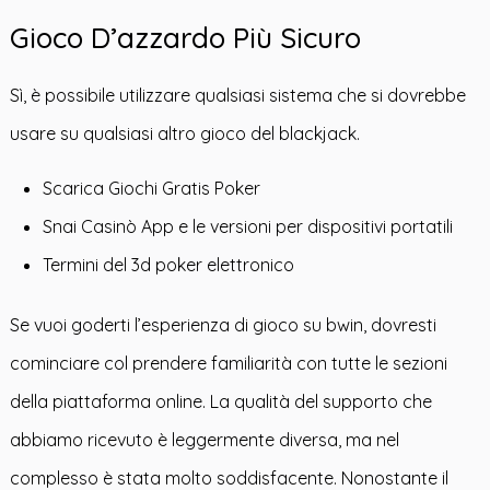
Gioco D’azzardo Più Sicuro
Sì, è possibile utilizzare qualsiasi sistema che si dovrebbe
usare su qualsiasi altro gioco del blackjack.
Scarica Giochi Gratis Poker
Snai Casinò App e le versioni per dispositivi portatili
Termini del 3d poker elettronico
Se vuoi goderti l’esperienza di gioco su bwin, dovresti
cominciare col prendere familiarità con tutte le sezioni
della piattaforma online. La qualità del supporto che
abbiamo ricevuto è leggermente diversa, ma nel
complesso è stata molto soddisfacente. Nonostante il