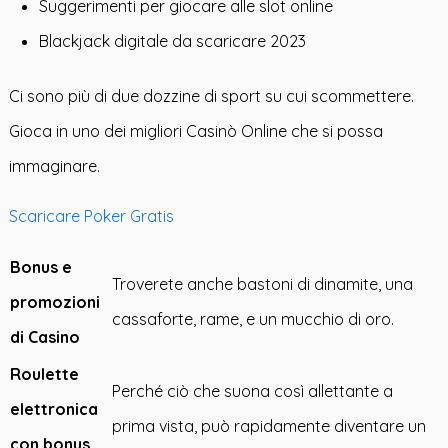
Suggerimenti per giocare alle slot online
Blackjack digitale da scaricare 2023
Ci sono più di due dozzine di sport su cui scommettere.
Gioca in uno dei migliori Casinò Online che si possa
immaginare.
Scaricare Poker Gratis
Bonus e
Troverete anche bastoni di dinamite, una
promozioni
cassaforte, rame, e un mucchio di oro.
di Casino
Roulette
Perché ciò che suona così allettante a
elettronica
prima vista, può rapidamente diventare un
con bonus