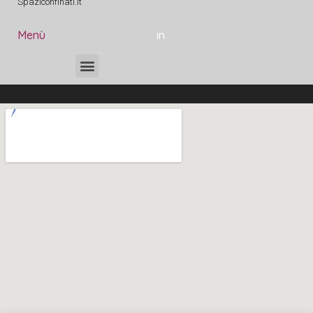
Spaziconfinati.it
Menù
in