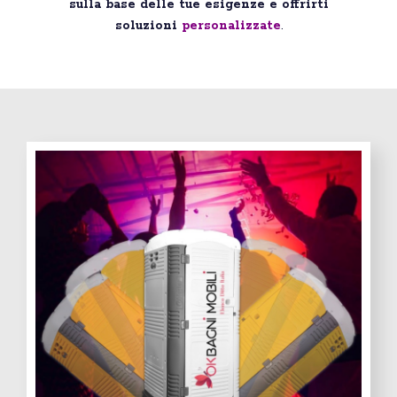
sulla base delle tue esigenze e offrirti
soluzioni
personalizzate
.