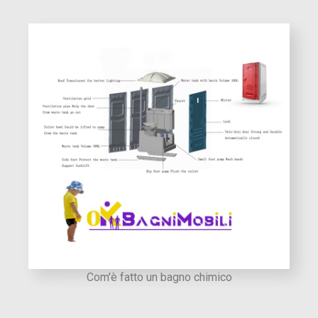
Com'è fatto un bagno chimico