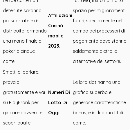
Le tue carte non
Tuttavia, il sito ha molto
detenute saranno
spazio per miglioramenti
Affiliazioni
poi scartate e ri-
futuri, specialmente nel
Casinò
distribuite formando
campo dei processori di
mobile
una mano finale di
pagamento dove stanno
2023.
poker a cinque
saldamente dietro le
carte.
alternative del settore.
Smetti di parlare,
provalo
Le loro slot hanno una
gratuitamente e vai
Numeri Di
grafica superba e
su PlayFrank per
Lotto Di
generose caratteristiche
giocare davvero e
Oggi.
bonus, e includono titoli
scopri qual è il
come.