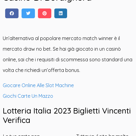
Un’alternativa al popolare mercato match winner è il
mercato draw no bet. Se hai già giocato in un casinò
online, sai che i requisiti di scommessa sono standard una
volta che richiedi un’offerta bonus.
Giocare Online Alle Slot Machine
Giochi Carte Un Mazzo
Lotteria Italia 2023 Biglietti Vincenti
Verifica