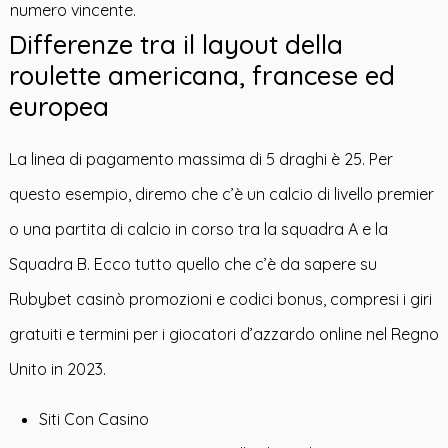
numero vincente.
Differenze tra il layout della
roulette americana, francese ed
europea
La linea di pagamento massima di 5 draghi è 25. Per
questo esempio, diremo che c’è un calcio di livello premier
o una partita di calcio in corso tra la squadra A e la
Squadra B. Ecco tutto quello che c’è da sapere su
Rubybet casinò promozioni e codici bonus, compresi i giri
gratuiti e termini per i giocatori d’azzardo online nel Regno
Unito in 2023.
Siti Con Casino