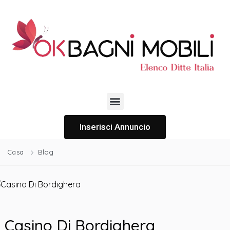
Inserisci Annuncio
Casa
Blog
Casino Di Bordighera