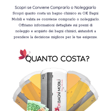
Scopri se Conviene Comprarlo o Noleggiarlo
Scopri quanto costa un bagno chimico su OK Bagni
Mobili e valuta se conviene comprarlo o noleggiarlo.
Offriamo informazioni dettagliate sui prezzi di
noleggio e acquisto dei bagni chimici, aiutandoti a
prendere la decisione migliore per le tue esigenze.