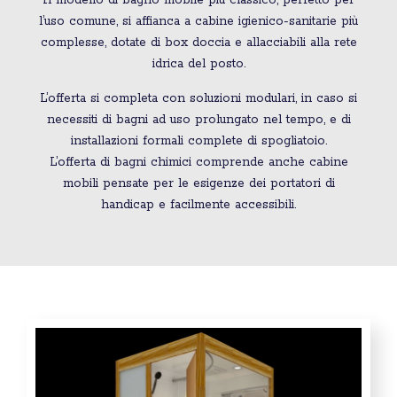
l’uso comune, si affianca a cabine igienico-sanitarie più
complesse, dotate di box doccia e allacciabili alla rete
idrica del posto.
L’offerta si completa con soluzioni modulari, in caso si
necessiti di bagni ad uso prolungato nel tempo, e di
installazioni formali complete di spogliatoio.
L’offerta di bagni chimici comprende anche cabine
mobili pensate per le esigenze dei portatori di
handicap e facilmente accessibili.