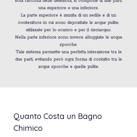
sola raccolta delle deiezioni, si compone di due parti:
una superiore e una inferiore.
La parte superiore è munita di un sedile e di un
contenitore in cui sono depositate le acque pulite,
utilizzate per lo scarico e per il risciacquo.
Nella parte inferiore sono invece alloggiate le acque
sporche.
Tale sistema permette una perfetta interazione tra le
due parti, evitando però ogni forma di contatto tra le
acque sporche e quelle pulite.
Quanto Costa un Bagno
Chimico