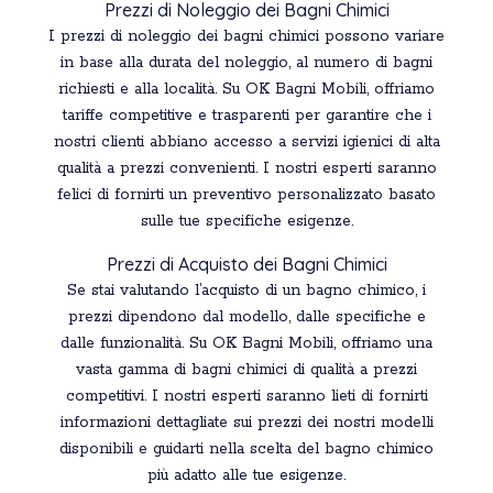
Prezzi di Noleggio dei Bagni Chimici
I prezzi di noleggio dei bagni chimici possono variare
in base alla durata del noleggio, al numero di bagni
richiesti e alla località. Su OK Bagni Mobili, offriamo
tariffe competitive e trasparenti per garantire che i
nostri clienti abbiano accesso a servizi igienici di alta
qualità a prezzi convenienti. I nostri esperti saranno
felici di fornirti un preventivo personalizzato basato
sulle tue specifiche esigenze.
Prezzi di Acquisto dei Bagni Chimici
Se stai valutando l’acquisto di un bagno chimico, i
prezzi dipendono dal modello, dalle specifiche e
dalle funzionalità. Su OK Bagni Mobili, offriamo una
vasta gamma di bagni chimici di qualità a prezzi
competitivi. I nostri esperti saranno lieti di fornirti
informazioni dettagliate sui prezzi dei nostri modelli
disponibili e guidarti nella scelta del bagno chimico
più adatto alle tue esigenze.