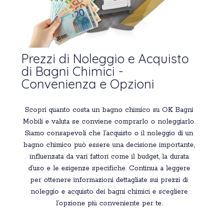
Prezzi di Noleggio e Acquisto
di Bagni Chimici -
Convenienza e Opzioni
Scopri quanto costa un bagno chimico su OK Bagni
Mobili e valuta se conviene comprarlo o noleggiarlo.
Siamo consapevoli che l’acquisto o il noleggio di un
bagno chimico può essere una decisione importante,
influenzata da vari fattori come il budget, la durata
d’uso e le esigenze specifiche. Continua a leggere
per ottenere informazioni dettagliate sui prezzi di
noleggio e acquisto dei bagni chimici e scegliere
l’opzione più conveniente per te.