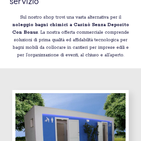
servizio
Sul nostro shop trovi una vasta alternativa per il
noleggio bagni chimici a Casinò Senza Deposito
Con Bonus
. La nostra offerta commerciale comprende
soluzioni di prima qualità ed affidabilità tecnologica per
bagni mobili da collocare in cantieri per imprese edili e
per l’organizzazione di eventi, al chiuso e all’aperto.