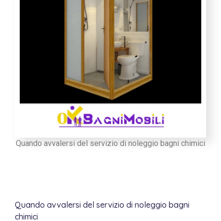
Quando avvalersi del servizio di noleggio bagni chimici
Quando avvalersi del servizio di noleggio bagni
chimici