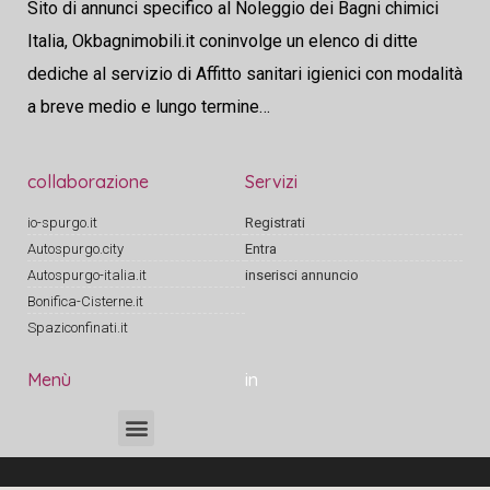
Sito di annunci specifico al Noleggio dei Bagni chimici
Italia, Okbagnimobili.it coninvolge un elenco di ditte
dediche al servizio di Affitto sanitari igienici con modalità
a breve medio e lungo termine…
collaborazione
Servizi
io-spurgo.it
Registrati
Autospurgo.city
Entra
Autospurgo-italia.it
inserisci annuncio
Bonifica-Cisterne.it
Spaziconfinati.it
Menù
in