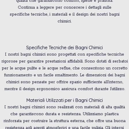
qualità che garantiscono comfort, igiene e praticità.
Continua a leggere per conoscere i dettagli sulle
specifiche tecniche, i materiali e il design dei nostri bagni
chimici.
Specifiche Tecniche dei Bagni Chimici
I nostri bagni chimici sono progettati con specifiche tecniche
rigorose per garantire prestazioni affidabili. Sono dotati di serbatoi
per le acque pulite e le acque reflue, che consentono un corretto
funzionamento e un facile smaltimento. Le dimensioni dei bagni
chimici sono pensate per offrire spazio sufficiente all’interno,
mentre il design ergonomico assicura comfort durante l’utilizzo.
Materiali Utilizzati per i Bagni Chimici
I nostri bagni chimici sono realizzati con materiali di alta qualità
che garantiscono durata e resistenza. Utilizziamo plastica
rinforzata per costruire la struttura esterna, che offre una buona
resistenza agli agenti atmosferici e una facile pulizia. Gli interni