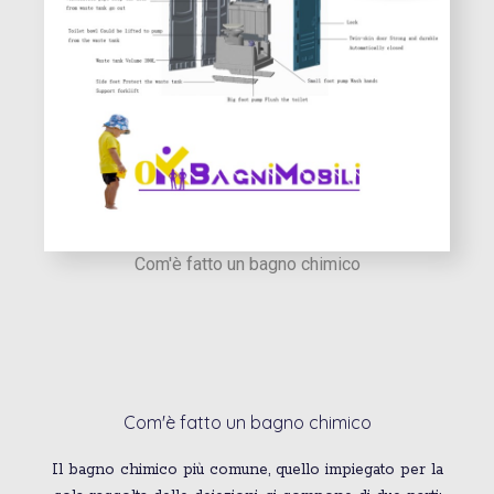
Com'è fatto un bagno chimico
Com'è fatto un bagno chimico
Il bagno chimico più comune, quello impiegato per la