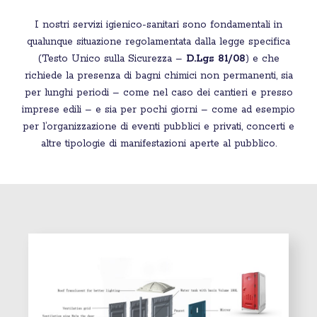
I nostri servizi igienico-sanitari sono fondamentali in
qualunque situazione regolamentata dalla legge specifica
(Testo Unico sulla Sicurezza –
D.Lgs 81/08
) e che
richiede la presenza di bagni chimici non permanenti, sia
per lunghi periodi – come nel caso dei cantieri e presso
imprese edili – e sia per pochi giorni – come ad esempio
per l’organizzazione di eventi pubblici e privati, concerti e
altre tipologie di manifestazioni aperte al pubblico.