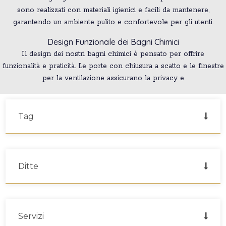
sono realizzati con materiali igienici e facili da mantenere,
garantendo un ambiente pulito e confortevole per gli utenti.
Design Funzionale dei Bagni Chimici
Il design dei nostri bagni chimici è pensato per offrire
funzionalità e praticità. Le porte con chiusura a scatto e le finestre
per la ventilazione assicurano la privacy e
Tag
Ditte
Servizi