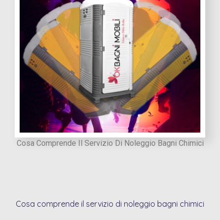
Cosa Comprende Il Servizio Di Noleggio Bagni Chimici
Cosa comprende il servizio di noleggio bagni chimici