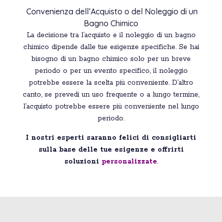
Convenienza dell’Acquisto o del Noleggio di un
Bagno Chimico
La decisione tra l’acquisto e il noleggio di un bagno
chimico dipende dalle tue esigenze specifiche. Se hai
bisogno di un bagno chimico solo per un breve
periodo o per un evento specifico, il noleggio
potrebbe essere la scelta più conveniente. D’altro
canto, se prevedi un uso frequente o a lungo termine,
l’acquisto potrebbe essere più conveniente nel lungo
periodo.
I nostri esperti saranno felici di consigliarti
sulla base delle tue esigenze e offrirti
soluzioni
personalizzate
.