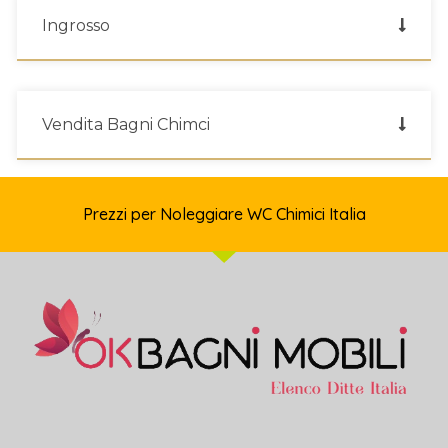
Ingrosso
Vendita Bagni Chimci
Prezzi per Noleggiare WC Chimici Italia