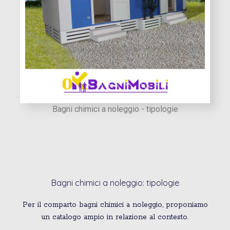
Bagni chimici a noleggio - tipologie
Bagni chimici a noleggio: tipologie
Per il comparto bagni chimici a noleggio, proponiamo
un catalogo ampio in relazione al contesto.