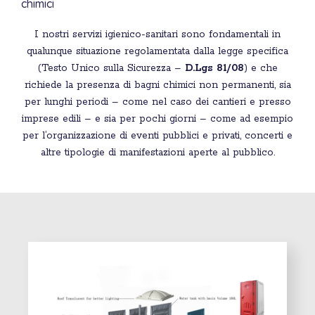
chimici
I nostri servizi igienico-sanitari sono fondamentali in
qualunque situazione regolamentata dalla legge specifica
(Testo Unico sulla Sicurezza –
D.Lgs 81/08
) e che
richiede la presenza di bagni chimici non permanenti, sia
per lunghi periodi – come nel caso dei cantieri e presso
imprese edili – e sia per pochi giorni – come ad esempio
per l’organizzazione di eventi pubblici e privati, concerti e
altre tipologie di manifestazioni aperte al pubblico.