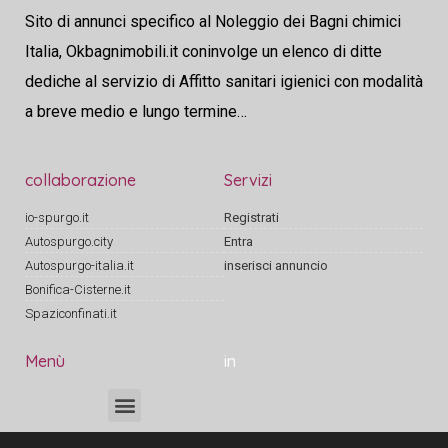
Sito di annunci specifico al Noleggio dei Bagni chimici
Italia, Okbagnimobili.it coninvolge un elenco di ditte
dediche al servizio di Affitto sanitari igienici con modalità
a breve medio e lungo termine…
collaborazione
Servizi
io-spurgo.it
Registrati
Autospurgo.city
Entra
Autospurgo-italia.it
inserisci annuncio
Bonifica-Cisterne.it
Spaziconfinati.it
Menù
in