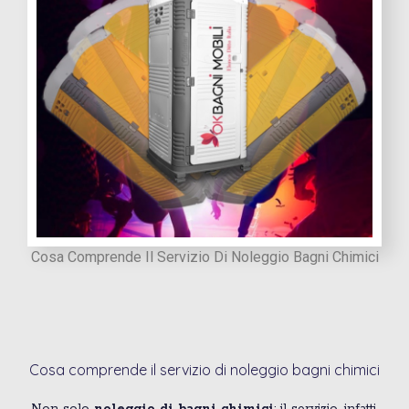
Cosa Comprende Il Servizio Di Noleggio Bagni Chimici
Cosa comprende il servizio di noleggio bagni chimici
Non solo
noleggio di bagni chimici
: il servizio, infatti,