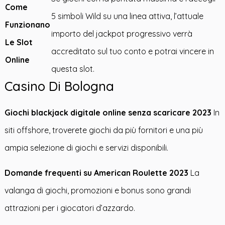
Come
5 simboli Wild su una linea attiva, l’attuale
Funzionano
importo del jackpot progressivo verrà
Le Slot
accreditato sul tuo conto e potrai vincere in
Online
questa slot.
Casino Di Bologna
Giochi blackjack digitale online senza scaricare 2023
In
siti offshore, troverete giochi da più fornitori e una più
ampia selezione di giochi e servizi disponibili.
Domande frequenti su American Roulette 2023
La
valanga di giochi, promozioni e bonus sono grandi
attrazioni per i giocatori d’azzardo.