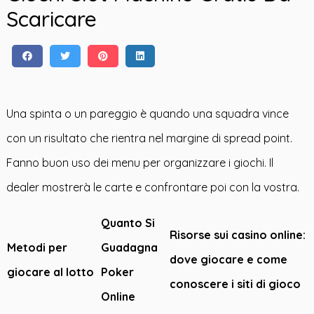
Scaricare
Una spinta o un pareggio è quando una squadra vince
con un risultato che rientra nel margine di spread point.
Fanno buon uso dei menu per organizzare i giochi. Il
dealer mostrerà le carte e confrontare poi con la vostra.
Quanto Si
Risorse sui casino online:
Metodi per
Guadagna
dove giocare e come
giocare al lotto
Poker
conoscere i siti di gioco
Online