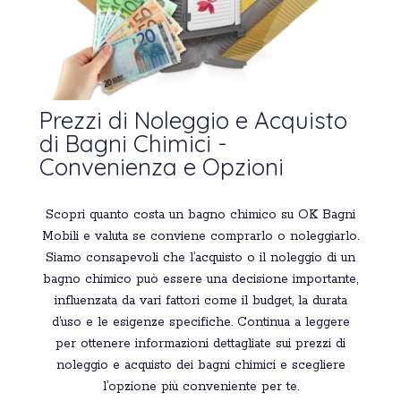
Prezzi di Noleggio e Acquisto
di Bagni Chimici -
Convenienza e Opzioni
Scopri quanto costa un bagno chimico su OK Bagni
Mobili e valuta se conviene comprarlo o noleggiarlo.
Siamo consapevoli che l’acquisto o il noleggio di un
bagno chimico può essere una decisione importante,
influenzata da vari fattori come il budget, la durata
d’uso e le esigenze specifiche. Continua a leggere
per ottenere informazioni dettagliate sui prezzi di
noleggio e acquisto dei bagni chimici e scegliere
l’opzione più conveniente per te.