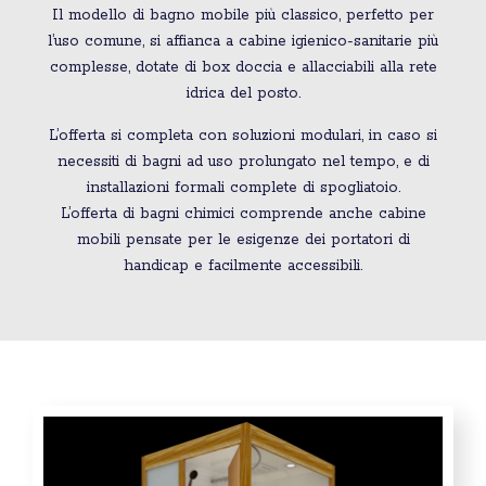
Il modello di bagno mobile più classico, perfetto per
l’uso comune, si affianca a cabine igienico-sanitarie più
complesse, dotate di box doccia e allacciabili alla rete
idrica del posto.
L’offerta si completa con soluzioni modulari, in caso si
necessiti di bagni ad uso prolungato nel tempo, e di
installazioni formali complete di spogliatoio.
L’offerta di bagni chimici comprende anche cabine
mobili pensate per le esigenze dei portatori di
handicap e facilmente accessibili.