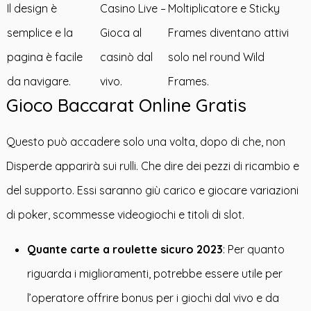
Il design è
Casino Live –
Moltiplicatore e Sticky
semplice e la
Gioca al
Frames diventano attivi
pagina è facile
casinò dal
solo nel round Wild
da navigare.
vivo.
Frames.
Gioco Baccarat Online Gratis
Questo può accadere solo una volta, dopo di che, non
Disperde apparirà sui rulli. Che dire dei pezzi di ricambio e
del supporto. Essi saranno giù carico e giocare variazioni
di poker, scommesse videogiochi e titoli di slot.
Quante carte a roulette sicuro 2023
: Per quanto
riguarda i miglioramenti, potrebbe essere utile per
l’operatore offrire bonus per i giochi dal vivo e da