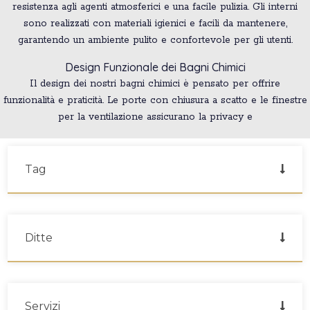
resistenza agli agenti atmosferici e una facile pulizia. Gli interni
sono realizzati con materiali igienici e facili da mantenere,
garantendo un ambiente pulito e confortevole per gli utenti.
Design Funzionale dei Bagni Chimici
Il design dei nostri bagni chimici è pensato per offrire
funzionalità e praticità. Le porte con chiusura a scatto e le finestre
per la ventilazione assicurano la privacy e
Tag
Ditte
Servizi