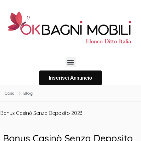
Inserisci Annuncio
Casa
Blog
Bonus Casinò Senza Deposito