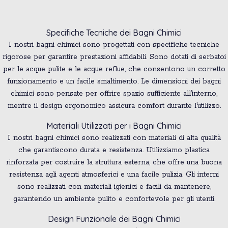
Specifiche Tecniche dei Bagni Chimici
I nostri bagni chimici sono progettati con specifiche tecniche
rigorose per garantire prestazioni affidabili. Sono dotati di serbatoi
per le acque pulite e le acque reflue, che consentono un corretto
funzionamento e un facile smaltimento. Le dimensioni dei bagni
chimici sono pensate per offrire spazio sufficiente all’interno,
mentre il design ergonomico assicura comfort durante l’utilizzo.
Materiali Utilizzati per i Bagni Chimici
I nostri bagni chimici sono realizzati con materiali di alta qualità
che garantiscono durata e resistenza. Utilizziamo plastica
rinforzata per costruire la struttura esterna, che offre una buona
resistenza agli agenti atmosferici e una facile pulizia. Gli interni
sono realizzati con materiali igienici e facili da mantenere,
garantendo un ambiente pulito e confortevole per gli utenti.
Design Funzionale dei Bagni Chimici