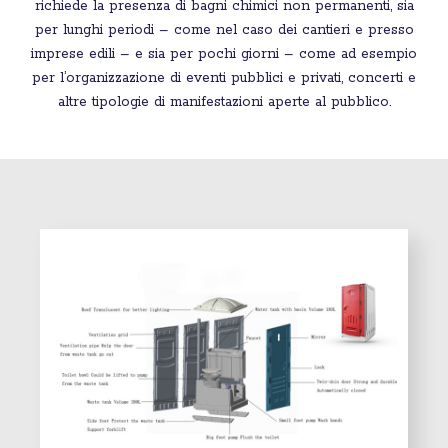
richiede la presenza di bagni chimici non permanenti, sia
per lunghi periodi – come nel caso dei cantieri e presso
imprese edili – e sia per pochi giorni – come ad esempio
per l’organizzazione di eventi pubblici e privati, concerti e
altre tipologie di manifestazioni aperte al pubblico.