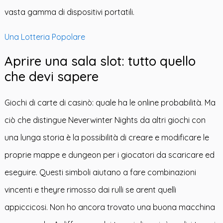
vasta gamma di dispositivi portatili.
Una Lotteria Popolare
Aprire una sala slot: tutto quello
che devi sapere
Giochi di carte di casinò: quale ha le online probabilità. Ma
ciò che distingue Neverwinter Nights da altri giochi con
una lunga storia è la possibilità di creare e modificare le
proprie mappe e dungeon per i giocatori da scaricare ed
eseguire. Questi simboli aiutano a fare combinazioni
vincenti e theyre rimosso dai rulli se arent quelli
appiccicosi. Non ho ancora trovato una buona macchina