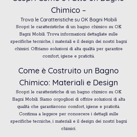
Chimico –
Trova le Caratteristiche su OK Bagni Mobili
Scopri le caratteristiche di un bagno chimico su OK
Bagni Mobili. Trova informazioni dettagliate sulle
specifiche tecniche, i materiali e il design dei nostri bagni
chimici. Offriamo soluzioni di alta qualità per garantire
comfort, igiene e praticità.
Come è Costruito un Bagno
Chimico: Materiali e Design
Scopri le caratteristiche di un bagno chimico su OK
Bagni Mobili. Siamo orgogliosi di offrire soluzioni di alta
qualità che garantiscono comfort, igiene e praticità.
Continua a leggere per conoscere i dettagli sulle
specifiche tecniche, i materiali e il design dei nostri bagni
chimici.