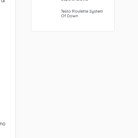
 di
Testo Roulette System
Of Down
ono