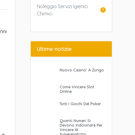
Noleggio Servizi Igienici
1
Chimici
nni
Ultime notizie
Nuovo Casino’ A Zurigo
Come Vincere Slot
Online
Tutti I Giochi Del Poker
Quanti Numeri Si
Devono Indovinare Per
Vincere Al
Superenalotto