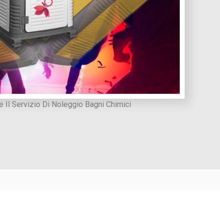
Il Servizio Di Noleggio Bagni Chimici