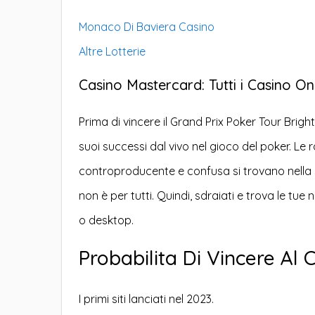
Monaco Di Baviera Casino
Altre Lotterie
Casino Mastercard: Tutti i Casino O
Prima di vincere il Grand Prix Poker Tour Bri
suoi successi dal vivo nel gioco del poker. L
controproducente e confusa si trovano nella st
non è per tutti. Quindi, sdraiati e trova le tue
o desktop.
Probabilita Di Vincere Al 
I primi siti lanciati nel 2023.