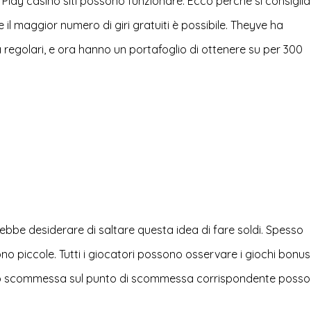
Play casinò siti possono funzionare. Ecco perché si consiglia
 il maggior numero di giri gratuiti è possibile. Theyve ha
egolari, e ora hanno un portafoglio di ottenere su per 300
rebbe desiderare di saltare questa idea di fare soldi. Spesso
ono piccole. Tutti i giocatori possono osservare i giochi bonus
loro scommessa sul punto di scommessa corrispondente poss