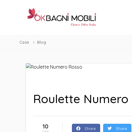
Casa
Blog
Roulette Numero
10
Share
Share
FEB