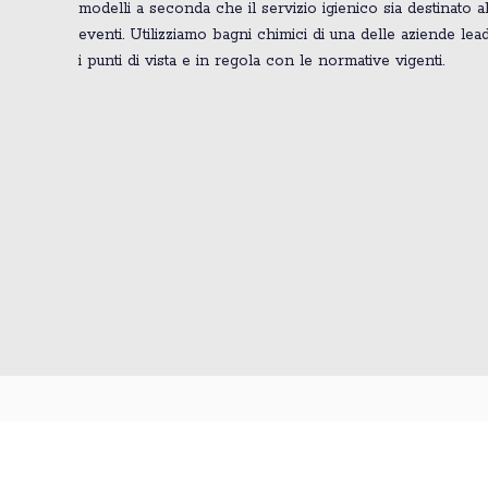
modelli a seconda che il servizio igienico sia destinato al
eventi. Utilizziamo bagni chimici di una delle aziende leader
i punti di vista e in regola con le normative vigenti.