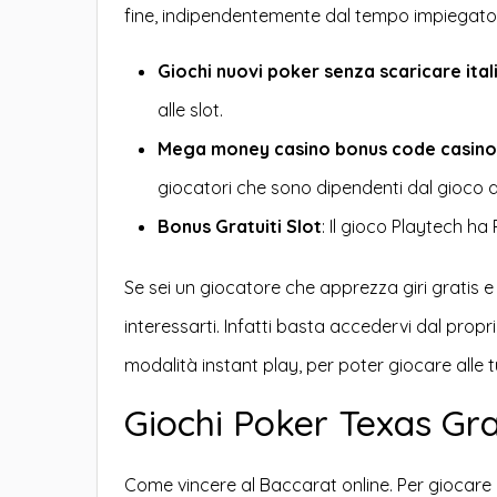
fine, indipendentemente dal tempo impiegato 
Giochi nuovi poker senza scaricare ital
alle slot.
Mega money casino bonus code casino g
giocatori che sono dipendenti dal gioco 
Bonus Gratuiti Slot
: Il gioco Playtech ha 
Se sei un giocatore che apprezza giri gratis e 
interessarti. Infatti basta accedervi dal propr
modalità instant play, per poter giocare alle t
Giochi Poker Texas Gra
Come vincere al Baccarat online. Per giocare u