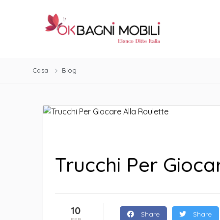
Casa
Blog
Trucchi Per Giocar
10
Share
Share
FEB