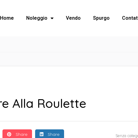
Home
Noleggio
Vendo
Spurgo
Contat
e Alla Roulette
Share
Share
Senza categ