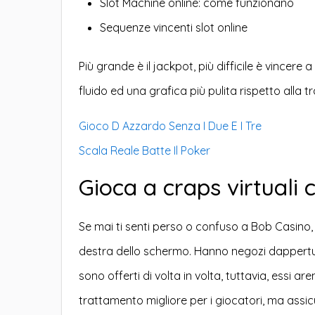
Slot Machine online: come funzionano
Sequenze vincenti slot online
Più grande è il jackpot, più difficile è vincer
fluido ed una grafica più pulita rispetto alla 
Gioco D Azzardo Senza I Due E I Tre
Scala Reale Batte Il Poker
Gioca a craps virtuali
Se mai ti senti perso o confuso a Bob Casino, 
destra dello schermo. Hanno negozi dappertutto
sono offerti di volta in volta, tuttavia, essi ar
trattamento migliore per i giocatori, ma assic