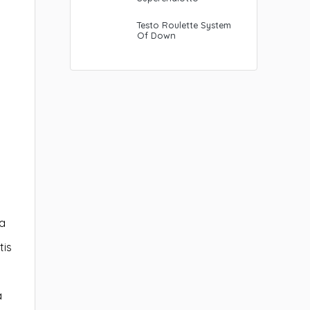
Testo Roulette System
Of Down
 a
tis
a