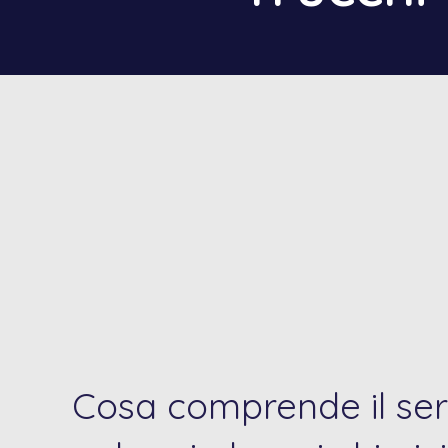
Cosa comprende il serv