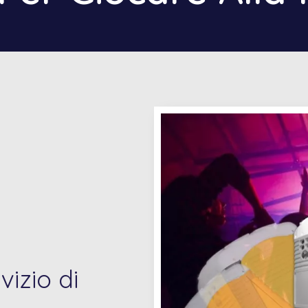
izio di