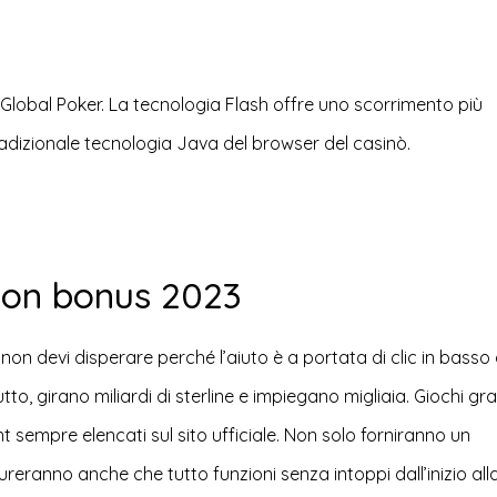
e a Global Poker. La tecnologia Flash offre uno scorrimento più
tradizionale tecnologia Java del browser del casinò.
 con bonus 2023
non devi disperare perché l’aiuto è a portata di clic in basso
, girano miliardi di sterline e impiegano migliaia. Giochi gra
ent sempre elencati sul sito ufficiale. Non solo forniranno un
ureranno anche che tutto funzioni senza intoppi dall’inizio all