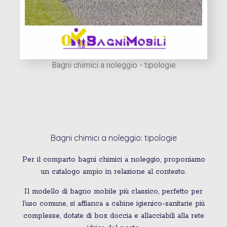
Bagni chimici a noleggio - tipologie
Bagni chimici a noleggio: tipologie
Per il comparto bagni chimici a noleggio, proponiamo
un catalogo ampio in relazione al contesto.
Il modello di bagno mobile più classico, perfetto per
l’uso comune, si affianca a cabine igienico-sanitarie più
complesse, dotate di box doccia e allacciabili alla rete