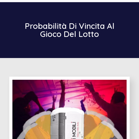
Probabilità Di Vincita Al
Gioco Del Lotto