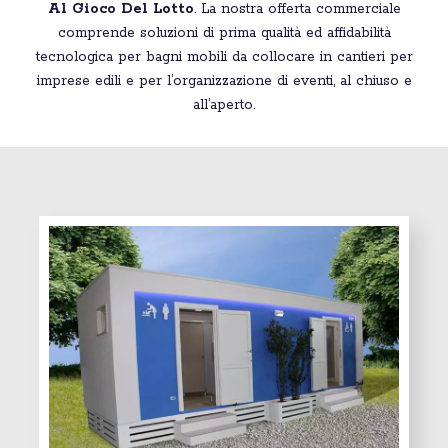
Al Gioco Del Lotto
. La nostra offerta commerciale
comprende soluzioni di prima qualità ed affidabilità
tecnologica per bagni mobili da collocare in cantieri per
imprese edili e per l’organizzazione di eventi, al chiuso e
all’aperto.