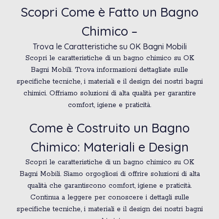
Scopri Come è Fatto un Bagno
Chimico –
Trova le Caratteristiche su OK Bagni Mobili
Scopri le caratteristiche di un bagno chimico su OK
Bagni Mobili. Trova informazioni dettagliate sulle
specifiche tecniche, i materiali e il design dei nostri bagni
chimici. Offriamo soluzioni di alta qualità per garantire
comfort, igiene e praticità.
Come è Costruito un Bagno
Chimico: Materiali e Design
Scopri le caratteristiche di un bagno chimico su OK
Bagni Mobili. Siamo orgogliosi di offrire soluzioni di alta
qualità che garantiscono comfort, igiene e praticità.
Continua a leggere per conoscere i dettagli sulle
specifiche tecniche, i materiali e il design dei nostri bagni