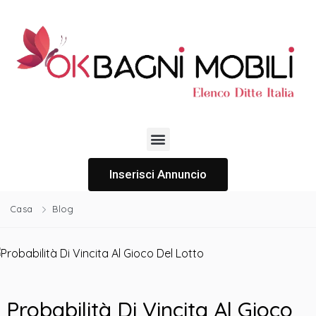
Inserisci Annuncio
Casa
Blog
Probabilità Di Vincita Al Gioco