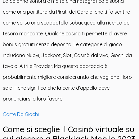
La colonna sonora è molto cinematografico e suona
come una partitura da Pirati dei Caraibi che ti fa sentire
come sei su una scappatella subacquea alla ricerca del
tesoro mancante. Qualche casinò ti permette di avere
bonus gratuiti senza deposito. Le categorie di gioco
includono Nuovi, Jackpot, Slot, Casinò dal vivo, Giochi da
tavolo, Altri e Provider. Ma questo approccio è
probabilmente migliore considerando che vogliono i loro
soldi il che significa che la corte d’appello deve
pronunciarsi a loro favore.
Carte Da Giochi
Come si sceglie il Casinò virtuale su
cui giocare a Blackjack Mobile 2023