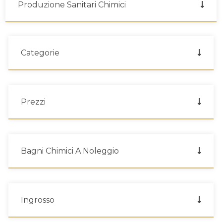
Produzione Sanitari Chimici
Categorie
Prezzi
Bagni Chimici A Noleggio
Ingrosso