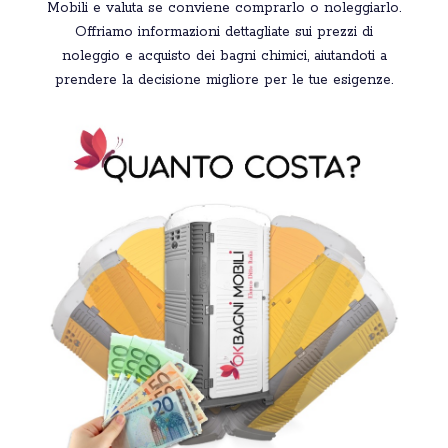
Mobili e valuta se conviene comprarlo o noleggiarlo.
Offriamo informazioni dettagliate sui prezzi di
noleggio e acquisto dei bagni chimici, aiutandoti a
prendere la decisione migliore per le tue esigenze.