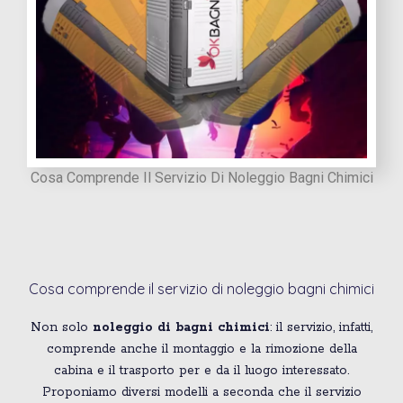
Cosa Comprende Il Servizio Di Noleggio Bagni Chimici
Cosa comprende il servizio di noleggio bagni chimici
Non solo
noleggio di bagni chimici
: il servizio, infatti,
comprende anche il montaggio e la rimozione della
cabina e il trasporto per e da il luogo interessato.
Proponiamo diversi modelli a seconda che il servizio