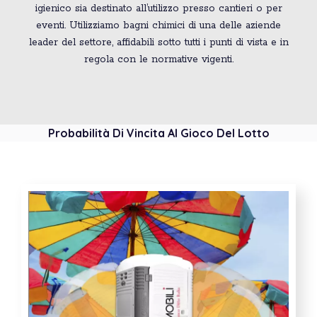
igienico sia destinato all’utilizzo presso cantieri o per
eventi. Utilizziamo bagni chimici di una delle aziende
leader del settore, affidabili sotto tutti i punti di vista e in
regola con le normative vigenti.
Probabilità Di Vincita Al Gioco Del Lotto