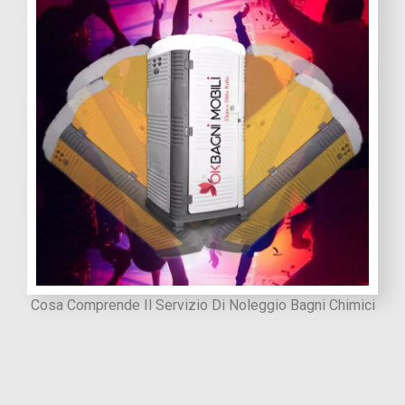
Cosa Comprende Il Servizio Di Noleggio Bagni Chimici