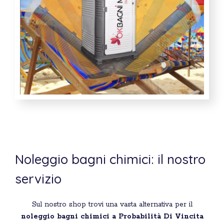
Noleggio bagni chimici: il nostro
servizio
Sul nostro shop trovi una vasta alternativa per il
noleggio bagni chimici a Probabilità Di Vincita