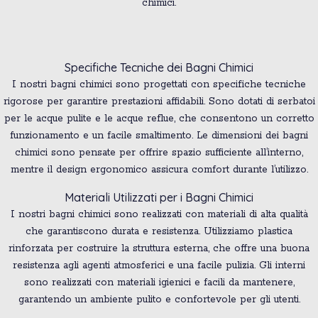
chimici.
Specifiche Tecniche dei Bagni Chimici
I nostri bagni chimici sono progettati con specifiche tecniche
rigorose per garantire prestazioni affidabili. Sono dotati di serbatoi
per le acque pulite e le acque reflue, che consentono un corretto
funzionamento e un facile smaltimento. Le dimensioni dei bagni
chimici sono pensate per offrire spazio sufficiente all’interno,
mentre il design ergonomico assicura comfort durante l’utilizzo.
Materiali Utilizzati per i Bagni Chimici
I nostri bagni chimici sono realizzati con materiali di alta qualità
che garantiscono durata e resistenza. Utilizziamo plastica
rinforzata per costruire la struttura esterna, che offre una buona
resistenza agli agenti atmosferici e una facile pulizia. Gli interni
sono realizzati con materiali igienici e facili da mantenere,
garantendo un ambiente pulito e confortevole per gli utenti.