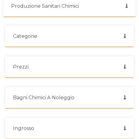
Produzione Sanitari Chimici
Categorie
Prezzi
Bagni Chimici A Noleggio
Ingrosso