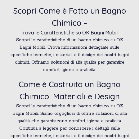
Scopri Come è Fatto un Bagno
Chimico –
Trova le Caratteristiche su OK Bagni Mobili
Scopri le caratteristiche di un bagno chimico su OK
Bagni Mobili. Trova informazioni dettagliate sulle
specifiche tecniche, i materiali e il design dei nostri bagni
chimici. Offriamo soluzioni di alta qualità per garantire
comfort, igiene e praticità.
Come è Costruito un Bagno
Chimico: Materiali e Design
Scopri le caratteristiche di un bagno chimico su OK
Bagni Mobili. Siamo orgogliosi di offrire soluzioni di alta
qualità che garantiscono comfort, igiene e praticità.
Continua a leggere per conoscere i dettagli sulle
specifiche tecniche, i materiali e il design dei nostri bagni