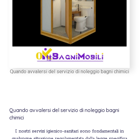
Quando avvalersi del servizio di noleggio bagni chimici
Quando avvalersi del servizio di noleggio bagni
chimici
I nostri servizi igienico-sanitari sono fondamentali in
qualunque situazione regolamentata dalla legge specifica