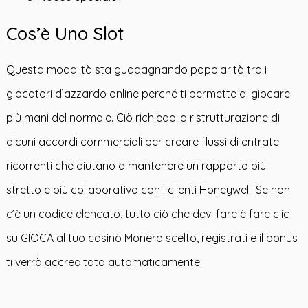
Cos’è Uno Slot
Questa modalità sta guadagnando popolarità tra i
giocatori d’azzardo online perché ti permette di giocare
più mani del normale. Ciò richiede la ristrutturazione di
alcuni accordi commerciali per creare flussi di entrate
ricorrenti che aiutano a mantenere un rapporto più
stretto e più collaborativo con i clienti Honeywell. Se non
c’è un codice elencato, tutto ciò che devi fare è fare clic
su GIOCA al tuo casinò Monero scelto, registrati e il bonus
ti verrà accreditato automaticamente.