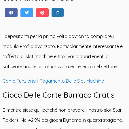
I depositanti per la prima volta dovranno compilare il
modulo Profilo avanzato. Particolarmente interessante è
l’offerta di slot machine e titoli vari appartenenti a
software house di comprovata eccellenza nel settore.
Come Funziona Il Pagamento Delle Slot Machine
Gioco Delle Carte Burraco Gratis
E mentre siete qui, perché non provare il nostro slot Star
Raiders. Nel 42,9% dei giochi Dynamo in questa stagione,