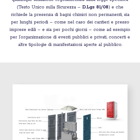
(Testo Unico sulla Sicurezza –
D.Lgs 81/08
) e che
richiede la presenza di bagni chimici non permanenti, sia
per lunghi periodi – come nel caso dei cantieri e presso
imprese edili – e sia per pochi giorni – come ad esempio
per l’organizzazione di eventi pubblici e privati, concerti e
altre tipologie di manifestazioni aperte al pubblico.