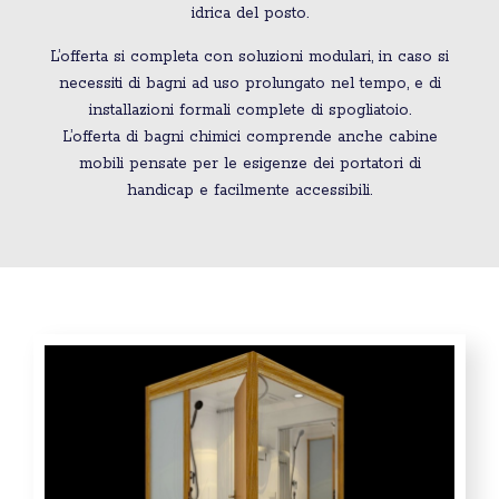
idrica del posto.
L’offerta si completa con soluzioni modulari, in caso si
necessiti di bagni ad uso prolungato nel tempo, e di
installazioni formali complete di spogliatoio.
L’offerta di bagni chimici comprende anche cabine
mobili pensate per le esigenze dei portatori di
handicap e facilmente accessibili.