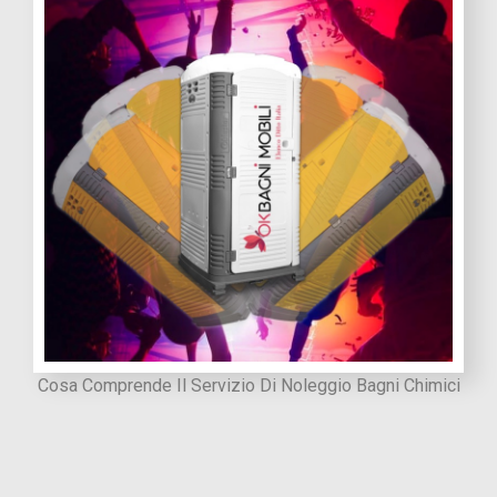
Cosa Comprende Il Servizio Di Noleggio Bagni Chimici