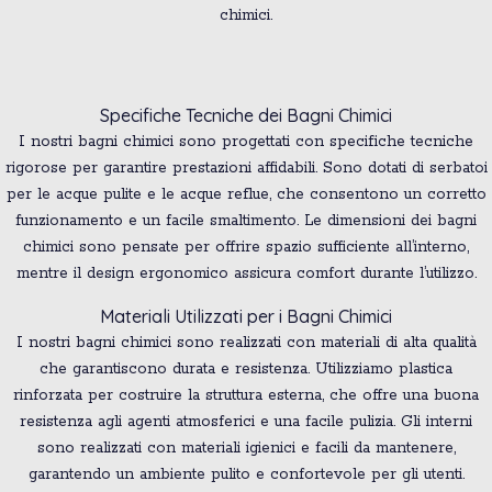
chimici.
Specifiche Tecniche dei Bagni Chimici
I nostri bagni chimici sono progettati con specifiche tecniche
rigorose per garantire prestazioni affidabili. Sono dotati di serbatoi
per le acque pulite e le acque reflue, che consentono un corretto
funzionamento e un facile smaltimento. Le dimensioni dei bagni
chimici sono pensate per offrire spazio sufficiente all’interno,
mentre il design ergonomico assicura comfort durante l’utilizzo.
Materiali Utilizzati per i Bagni Chimici
I nostri bagni chimici sono realizzati con materiali di alta qualità
che garantiscono durata e resistenza. Utilizziamo plastica
rinforzata per costruire la struttura esterna, che offre una buona
resistenza agli agenti atmosferici e una facile pulizia. Gli interni
sono realizzati con materiali igienici e facili da mantenere,
garantendo un ambiente pulito e confortevole per gli utenti.