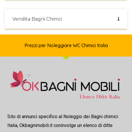
Vendita Bagni Chimci
Prezzi per Noleggiare WC Chimici Italia
Sito di annunci specifico al Noleggio dei Bagni chimici
Italia, Okbagnimobili.it coninvolge un elenco di ditte