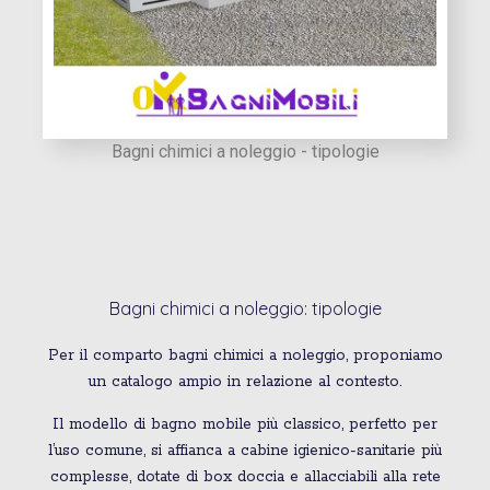
Bagni chimici a noleggio - tipologie
Bagni chimici a noleggio: tipologie
Per il comparto bagni chimici a noleggio, proponiamo
un catalogo ampio in relazione al contesto.
Il modello di bagno mobile più classico, perfetto per
l’uso comune, si affianca a cabine igienico-sanitarie più
complesse, dotate di box doccia e allacciabili alla rete