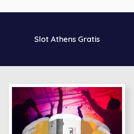
Slot Athens Gratis