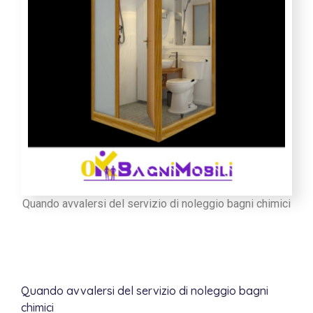
Quando avvalersi del servizio di noleggio bagni chimici
Quando avvalersi del servizio di noleggio bagni
chimici