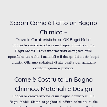
Scopri Come è Fatto un Bagno
Chimico –
Trova le Caratteristiche su OK Bagni Mobili
Scopri le caratteristiche di un bagno chimico su OK
Bagni Mobili. Trova informazioni dettagliate sulle
specifiche tecniche, i materiali e il design dei nostri bagni
chimici. Offriamo soluzioni di alta qualità per garantire
comfort, igiene e praticità.
Come è Costruito un Bagno
Chimico: Materiali e Design
Scopri le caratteristiche di un bagno chimico su OK
Bagni Mobili. Siamo orgogliosi di offrire soluzioni di alta