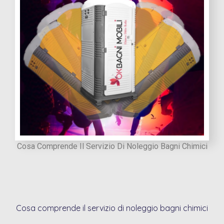
Cosa Comprende Il Servizio Di Noleggio Bagni Chimici
Cosa comprende il servizio di noleggio bagni chimici