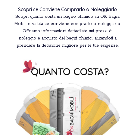
Scopri se Conviene Comprarlo o Noleggiarlo
Scopri quanto costa un bagno chimico su OK Bagni
Mobili e valuta se conviene comprarlo o noleggiarlo.
Offriamo informazioni dettagliate sui prezzi di
noleggio e acquisto dei bagni chimici, aiutandoti a
prendere la decisione migliore per le tue esigenze.