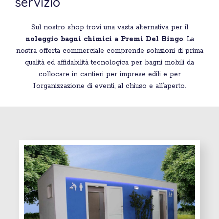
servizio
Sul nostro shop trovi una vasta alternativa per il
noleggio bagni chimici a Premi Del Bingo
. La
nostra offerta commerciale comprende soluzioni di prima
qualità ed affidabilità tecnologica per bagni mobili da
collocare in cantieri per imprese edili e per
l’organizzazione di eventi, al chiuso e all’aperto.