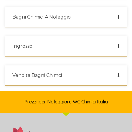
Bagni Chimici A Noleggio
Ingrosso
Vendita Bagni Chimci
Prezzi per Noleggiare WC Chimici Italia