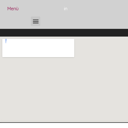
Menù
in