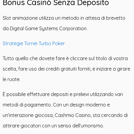
Bonus Casinò Senza Deposito
Slot animazione utilizza un metodo in attesa di brevetto
da Digital Game Systems Corporation.
Strategie Tornei Turbo Poker
Tutto quello che dovete fare è cliccare sul titolo di vostra
scelta, fare uso dei crediti gratuiti forniti, e iniziare a girare
le ruote.
È possibile effettuare depositi e prelievi utilizzando vari
metodi di pagamento. Con un design moderno e
un’interazione giocosa, Cashmio Casino, sta cercando di
attirare giocatori con un senso dell’umorismo.