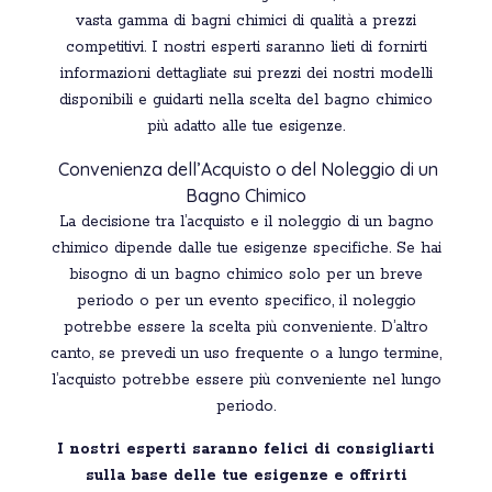
vasta gamma di bagni chimici di qualità a prezzi
competitivi. I nostri esperti saranno lieti di fornirti
informazioni dettagliate sui prezzi dei nostri modelli
disponibili e guidarti nella scelta del bagno chimico
più adatto alle tue esigenze.
Convenienza dell’Acquisto o del Noleggio di un
Bagno Chimico
La decisione tra l’acquisto e il noleggio di un bagno
chimico dipende dalle tue esigenze specifiche. Se hai
bisogno di un bagno chimico solo per un breve
periodo o per un evento specifico, il noleggio
potrebbe essere la scelta più conveniente. D’altro
canto, se prevedi un uso frequente o a lungo termine,
l’acquisto potrebbe essere più conveniente nel lungo
periodo.
I nostri esperti saranno felici di consigliarti
sulla base delle tue esigenze e offrirti