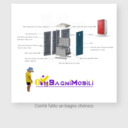
Com'è fatto un bagno chimico