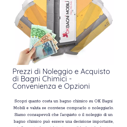
Prezzi di Noleggio e Acquisto
di Bagni Chimici -
Convenienza e Opzioni
Scopri quanto costa un bagno chimico su OK Bagni
Mobili e valuta se conviene comprarlo o noleggiarlo.
Siamo consapevoli che l’acquisto o il noleggio di un
bagno chimico può essere una decisione importante,