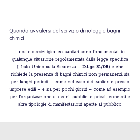
Quando avvalersi del servizio di noleggio bagni
chimici
I nostri servizi igienico-sanitari sono fondamentali in
qualunque situazione regolamentata dalla legge specifica
(Testo Unico sulla Sicurezza –
D.Lgs 81/08
) e che
richiede la presenza di bagni chimici non permanenti, sia
per lunghi periodi – come nel caso dei cantieri e presso
imprese edili – e sia per pochi giorni – come ad esempio
per l’organizzazione di eventi pubblici e privati, concerti e
altre tipologie di manifestazioni aperte al pubblico.