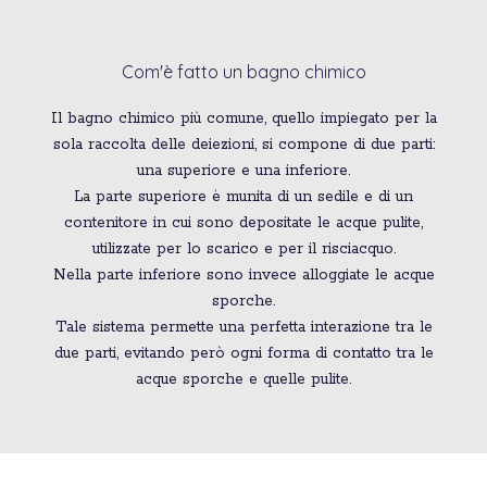
Com'è fatto un bagno chimico
Il bagno chimico più comune, quello impiegato per la
sola raccolta delle deiezioni, si compone di due parti:
una superiore e una inferiore.
La parte superiore è munita di un sedile e di un
contenitore in cui sono depositate le acque pulite,
utilizzate per lo scarico e per il risciacquo.
Nella parte inferiore sono invece alloggiate le acque
sporche.
Tale sistema permette una perfetta interazione tra le
due parti, evitando però ogni forma di contatto tra le
acque sporche e quelle pulite.