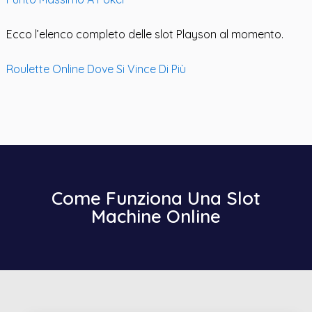
Ecco l’elenco completo delle slot Playson al momento.
Roulette Online Dove Si Vince Di Più
Come Funziona Una Slot
Machine Online