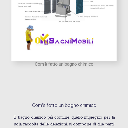
Com'è fatto un bagno chimico
Com'è fatto un bagno chimico
Il bagno chimico più comune, quello impiegato per la
sola raccolta delle deiezioni, si compone di due parti: