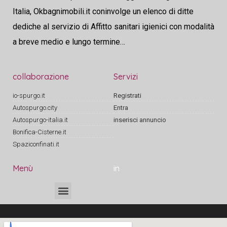
Italia, Okbagnimobili.it coninvolge un elenco di ditte
dediche al servizio di Affitto sanitari igienici con modalità
a breve medio e lungo termine…
collaborazione
Servizi
io-spurgo.it
Registrati
Autospurgo.city
Entra
Autospurgo-italia.it
inserisci annuncio
Bonifica-Cisterne.it
Spaziconfinati.it
Menù
in