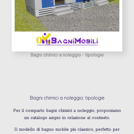
Bagni chimici a noleggio - tipologie
Bagni chimici a noleggio: tipologie
Per il comparto bagni chimici a noleggio, proponiamo
un catalogo ampio in relazione al contesto.
Il modello di bagno mobile più classico, perfetto per