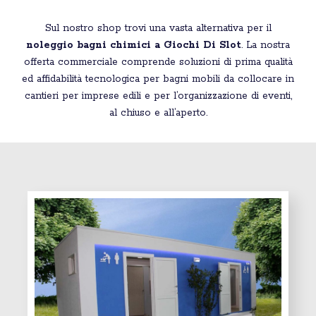
Sul nostro shop trovi una vasta alternativa per il
noleggio bagni chimici a Giochi Di Slot
. La nostra
offerta commerciale comprende soluzioni di prima qualità
ed affidabilità tecnologica per bagni mobili da collocare in
cantieri per imprese edili e per l’organizzazione di eventi,
al chiuso e all’aperto.