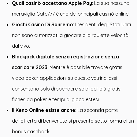
Quali casinò accettano Apple Pay
: La sua nessuna
meraviglia Gate777 è uno dei principali casinò online.
Giochi Casino Di Sanremo
: I residenti degli Stati Uniti
non sono autorizzati a giocare alla roulette velocità
dal vivo.
Blackjack digitale senza registrazione senza
scaricare 2023
: Mentre è possibile trovare gratis
video poker applicazioni su queste vetrine, essi
consentono solo di spendere soldi per più gratis
fiches da poker e tempi di gioco estesi.
Il Keno Online esiste anche
: La seconda parte
dell’offerta di benvenuto si presenta sotto forma di un
bonus cashback.