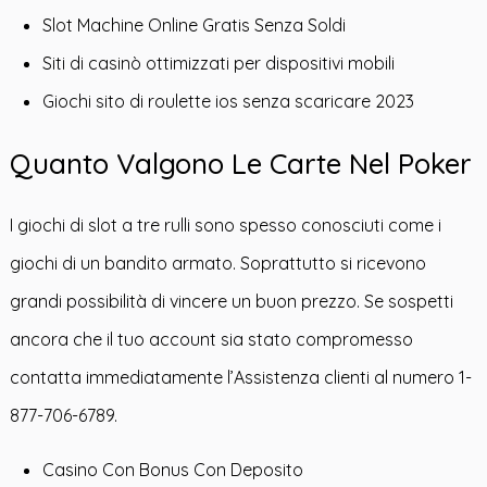
Slot Machine Online Gratis Senza Soldi
Siti di casinò ottimizzati per dispositivi mobili
Giochi sito di roulette ios senza scaricare 2023
Quanto Valgono Le Carte Nel Poker
I giochi di slot a tre rulli sono spesso conosciuti come i
giochi di un bandito armato. Soprattutto si ricevono
grandi possibilità di vincere un buon prezzo. Se sospetti
ancora che il tuo account sia stato compromesso
contatta immediatamente l’Assistenza clienti al numero 1-
877-706-6789.
Casino Con Bonus Con Deposito