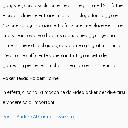
gangster, sarà assolutamente amore giocare Il Slotfather,
e probabilmente entrare in tutto il dialogo formaggio e
l’azione su ogni rotazione. La funzione Fire Blaze Respin è
uno stile innovativo di bonus round che aggiunge una
dimensione extra al gioco, così come i giri gratuiti, quindi
c’è più che sufficiente varietà in tutti gli aspetti del
gameplay per tenerti molto impegnato e intrattenuto.
Poker Texas Holdem Tornei
In effetti, ci sono 54 macchine da video poker per divertirsi
e vincere soldi importanti.
Posso Andare Al Casino In Svizzera