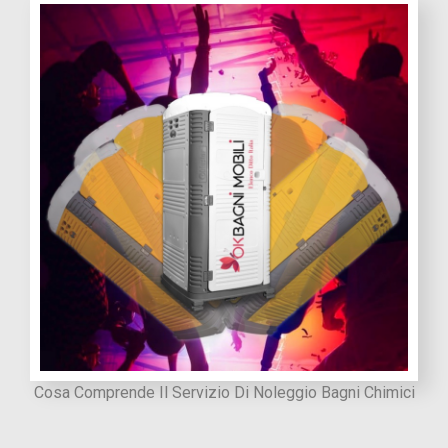
Cosa Comprende Il Servizio Di Noleggio Bagni Chimici