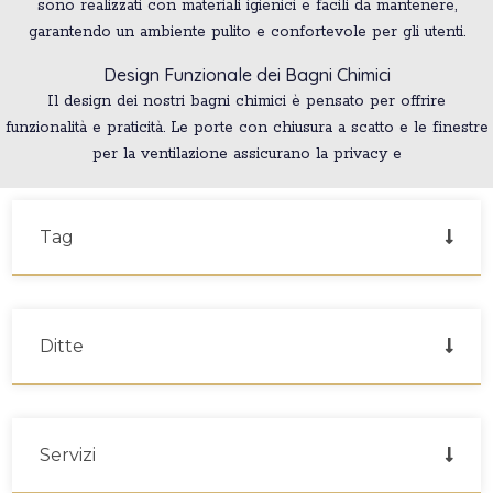
sono realizzati con materiali igienici e facili da mantenere,
garantendo un ambiente pulito e confortevole per gli utenti.
Design Funzionale dei Bagni Chimici
Il design dei nostri bagni chimici è pensato per offrire
funzionalità e praticità. Le porte con chiusura a scatto e le finestre
per la ventilazione assicurano la privacy e
Tag
Ditte
Servizi