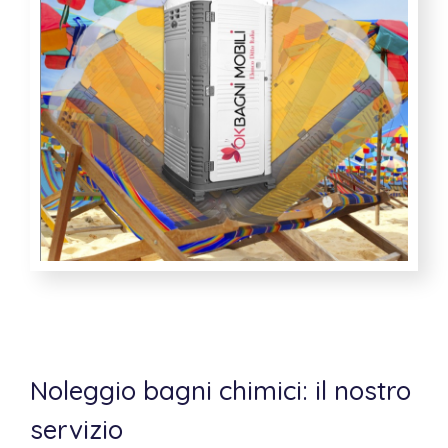
Noleggio bagni chimici: il nostro
servizio