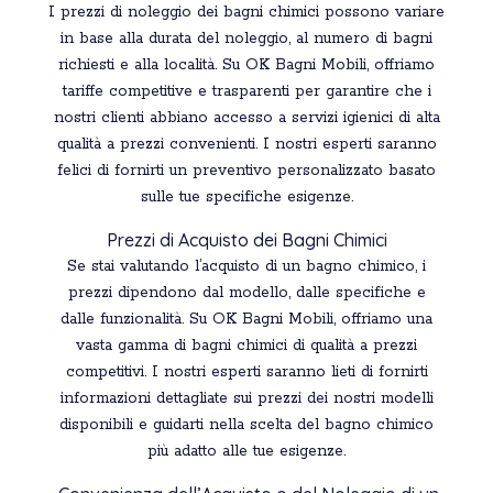
I prezzi di noleggio dei bagni chimici possono variare
in base alla durata del noleggio, al numero di bagni
richiesti e alla località. Su OK Bagni Mobili, offriamo
tariffe competitive e trasparenti per garantire che i
nostri clienti abbiano accesso a servizi igienici di alta
qualità a prezzi convenienti. I nostri esperti saranno
felici di fornirti un preventivo personalizzato basato
sulle tue specifiche esigenze.
Prezzi di Acquisto dei Bagni Chimici
Se stai valutando l’acquisto di un bagno chimico, i
prezzi dipendono dal modello, dalle specifiche e
dalle funzionalità. Su OK Bagni Mobili, offriamo una
vasta gamma di bagni chimici di qualità a prezzi
competitivi. I nostri esperti saranno lieti di fornirti
informazioni dettagliate sui prezzi dei nostri modelli
disponibili e guidarti nella scelta del bagno chimico
più adatto alle tue esigenze.