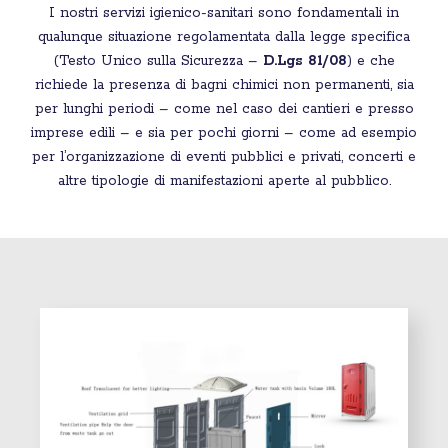
I nostri servizi igienico-sanitari sono fondamentali in
qualunque situazione regolamentata dalla legge specifica
(Testo Unico sulla Sicurezza –
D.Lgs 81/08
) e che
richiede la presenza di bagni chimici non permanenti, sia
per lunghi periodi – come nel caso dei cantieri e presso
imprese edili – e sia per pochi giorni – come ad esempio
per l’organizzazione di eventi pubblici e privati, concerti e
altre tipologie di manifestazioni aperte al pubblico.