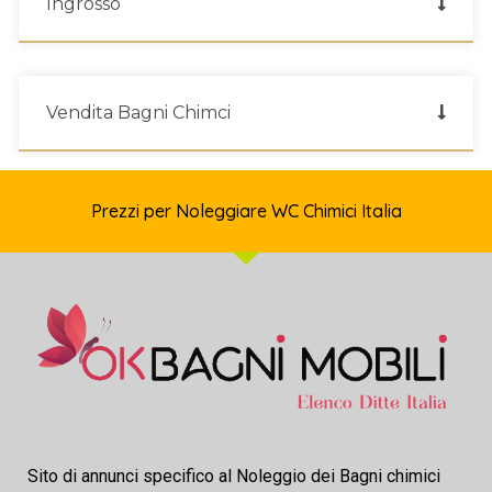
Ingrosso
Vendita Bagni Chimci
Prezzi per Noleggiare WC Chimici Italia
Sito di annunci specifico al Noleggio dei Bagni chimici