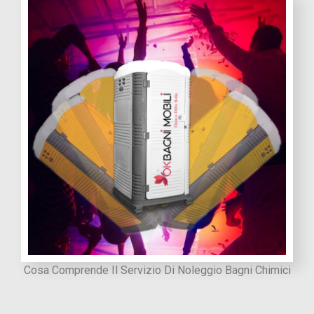
Cosa Comprende Il Servizio Di Noleggio Bagni Chimici