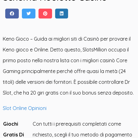
Keno Gioco – Guida ai migliori siti di Casinò per provare il
Keno gioco e Online. Detto questo, SlotsMillion occupa il
primo posto nella nostra lista con i migliori casinò Core
Gaming principalmente perché offre quasi la metà (24
titoli) delle versioni dei fornitori. È possibile controllare Dr
Slot, che ha 20 giri gratis con il suo bonus senza deposito.
Slot Online Opinioni
Giochi
Con tutti i prerequisiti completati come
Gratis Di
richiesto, scegli il tuo metodo di pagamento