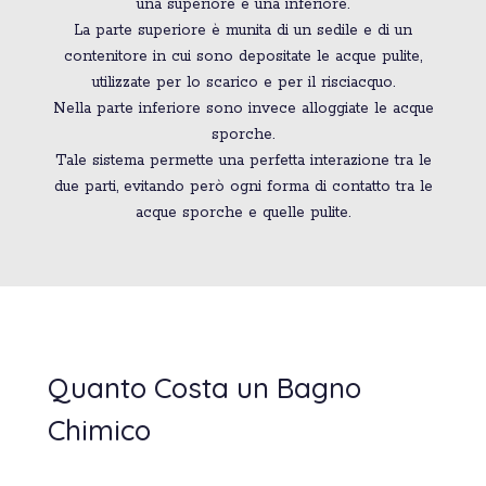
una superiore e una inferiore.
La parte superiore è munita di un sedile e di un
contenitore in cui sono depositate le acque pulite,
utilizzate per lo scarico e per il risciacquo.
Nella parte inferiore sono invece alloggiate le acque
sporche.
Tale sistema permette una perfetta interazione tra le
due parti, evitando però ogni forma di contatto tra le
acque sporche e quelle pulite.
Quanto Costa un Bagno
Chimico