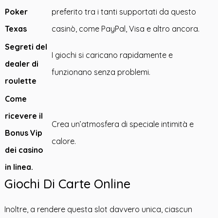
Poker
preferito tra i tanti supportati da questo
Texas
casinò, come PayPal, Visa e altro ancora.
Segreti del
I giochi si caricano rapidamente e
dealer di
funzionano senza problemi.
roulette
Come
ricevere il
Crea un’atmosfera di speciale intimità e
Bonus Vip
calore.
dei casino
in linea.
Giochi Di Carte Online
Inoltre, a rendere questa slot davvero unica, ciascun