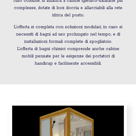
l’uso comune, si affianca a cabine igienico-sanitarie più
complesse, dotate di box doccia e allacciabili alla rete
idrica del posto.
L’offerta si completa con soluzioni modulari, in caso si
necessiti di bagni ad uso prolungato nel tempo, e di
installazioni formali complete di spogliatoio.
L’offerta di bagni chimici comprende anche cabine
mobili pensate per le esigenze dei portatori di
handicap e facilmente accessibili.