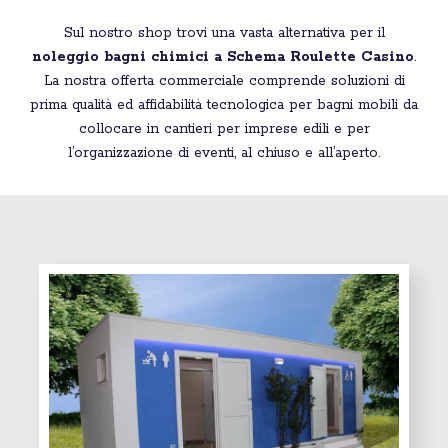
Sul nostro shop trovi una vasta alternativa per il
noleggio bagni chimici a Schema Roulette Casino
.
La nostra offerta commerciale comprende soluzioni di
prima qualità ed affidabilità tecnologica per bagni mobili da
collocare in cantieri per imprese edili e per
l’organizzazione di eventi, al chiuso e all’aperto.