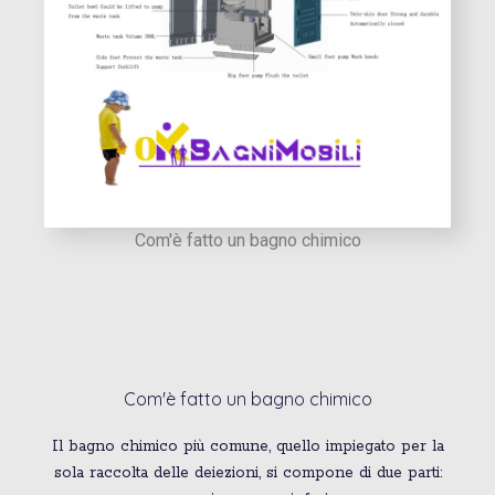
Com'è fatto un bagno chimico
Com'è fatto un bagno chimico
Il bagno chimico più comune, quello impiegato per la
sola raccolta delle deiezioni, si compone di due parti: