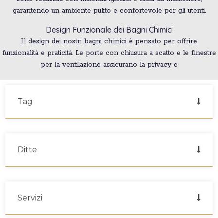
garantendo un ambiente pulito e confortevole per gli utenti.
Design Funzionale dei Bagni Chimici
Il design dei nostri bagni chimici è pensato per offrire
funzionalità e praticità. Le porte con chiusura a scatto e le finestre
per la ventilazione assicurano la privacy e
Tag
Ditte
Servizi