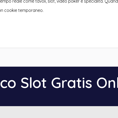
tempo reale come tavoli, slot, video poker e specialità. Quan
 un cookie temporaneo.
co Slot Gratis On