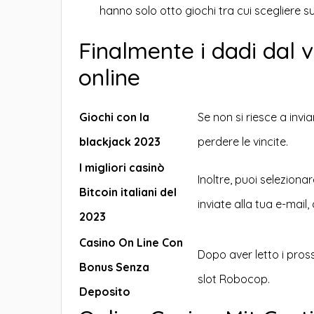
hanno solo otto giochi tra cui scegliere sul
Finalmente i dadi dal v
online
Giochi con la
Se non si riesce a invia
blackjack 2023
perdere le vincite.
I migliori casinò
Inoltre, puoi selezion
Bitcoin italiani del
inviate alla tua e-mail,
2023
Casino On Line Con
Dopo aver letto i pros
Bonus Senza
slot Robocop.
Deposito