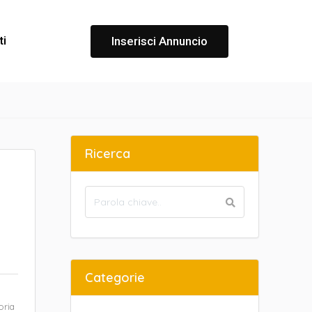
Inserisci Annuncio
ti
Ricerca
Categorie
oria