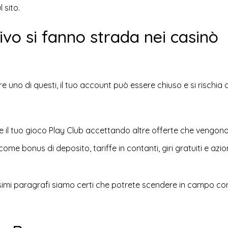
 sito.
ivo si fanno strada nei casinò
re uno di questi, il tuo account può essere chiuso e si rischia d
are il tuo gioco Play Club accettando altre offerte che vengon
 come bonus di deposito, tariffe in contanti, giri gratuiti e azion
simi paragrafi siamo certi che potrete scendere in campo con