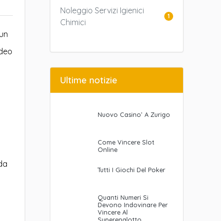
Noleggio Servizi Igienici
1
Chimici
 un
ideo
Ultime notizie
Nuovo Casino’ A Zurigo
Come Vincere Slot
Online
da
Tutti I Giochi Del Poker
Quanti Numeri Si
Devono Indovinare Per
Vincere Al
Superenalotto