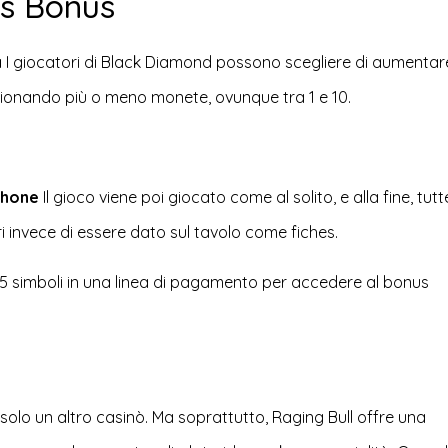
is Bonus
a
I giocatori di Black Diamond possono scegliere di aumentar
sizionando più o meno monete, ovunque tra 1 e 10.
phone
Il gioco viene poi giocato come al solito, e alla fine, tutt
i invece di essere dato sul tavolo come fiches.
5 simboli in una linea di pagamento per accedere al bonus
solo un altro casinò. Ma soprattutto, Raging Bull offre una