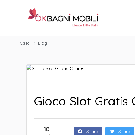
Casa
Blog
Gioco Slot Gratis 
10
Share
Share
FEB