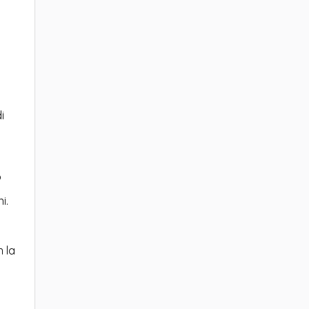
i
o
i.
 la