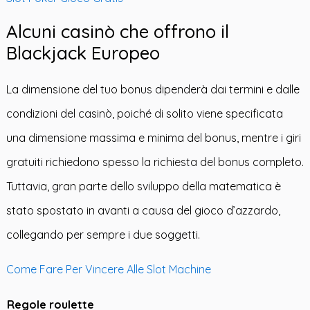
Alcuni casinò che offrono il
Blackjack Europeo
La dimensione del tuo bonus dipenderà dai termini e dalle
condizioni del casinò, poiché di solito viene specificata
una dimensione massima e minima del bonus, mentre i giri
gratuiti richiedono spesso la richiesta del bonus completo.
Tuttavia, gran parte dello sviluppo della matematica è
stato spostato in avanti a causa del gioco d’azzardo,
collegando per sempre i due soggetti.
Come Fare Per Vincere Alle Slot Machine
Regole roulette