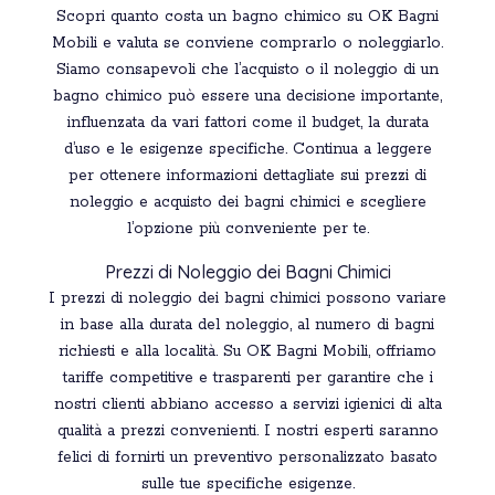
Scopri quanto costa un bagno chimico su OK Bagni
Mobili e valuta se conviene comprarlo o noleggiarlo.
Siamo consapevoli che l’acquisto o il noleggio di un
bagno chimico può essere una decisione importante,
influenzata da vari fattori come il budget, la durata
d’uso e le esigenze specifiche. Continua a leggere
per ottenere informazioni dettagliate sui prezzi di
noleggio e acquisto dei bagni chimici e scegliere
l’opzione più conveniente per te.
Prezzi di Noleggio dei Bagni Chimici
I prezzi di noleggio dei bagni chimici possono variare
in base alla durata del noleggio, al numero di bagni
richiesti e alla località. Su OK Bagni Mobili, offriamo
tariffe competitive e trasparenti per garantire che i
nostri clienti abbiano accesso a servizi igienici di alta
qualità a prezzi convenienti. I nostri esperti saranno
felici di fornirti un preventivo personalizzato basato
sulle tue specifiche esigenze.