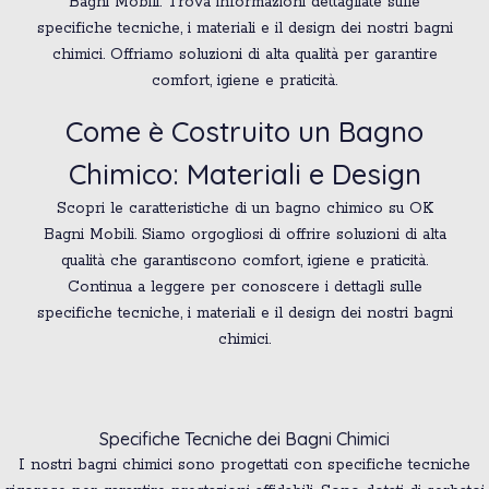
Bagni Mobili. Trova informazioni dettagliate sulle
specifiche tecniche, i materiali e il design dei nostri bagni
chimici. Offriamo soluzioni di alta qualità per garantire
comfort, igiene e praticità.
Come è Costruito un Bagno
Chimico: Materiali e Design
Scopri le caratteristiche di un bagno chimico su OK
Bagni Mobili. Siamo orgogliosi di offrire soluzioni di alta
qualità che garantiscono comfort, igiene e praticità.
Continua a leggere per conoscere i dettagli sulle
specifiche tecniche, i materiali e il design dei nostri bagni
chimici.
Specifiche Tecniche dei Bagni Chimici
I nostri bagni chimici sono progettati con specifiche tecniche