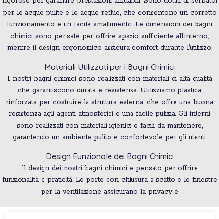
rigorose per garantire prestazioni affidabili. Sono dotati di serbatoi
per le acque pulite e le acque reflue, che consentono un corretto
funzionamento e un facile smaltimento. Le dimensioni dei bagni
chimici sono pensate per offrire spazio sufficiente all’interno,
mentre il design ergonomico assicura comfort durante l’utilizzo.
Materiali Utilizzati per i Bagni Chimici
I nostri bagni chimici sono realizzati con materiali di alta qualità
che garantiscono durata e resistenza. Utilizziamo plastica
rinforzata per costruire la struttura esterna, che offre una buona
resistenza agli agenti atmosferici e una facile pulizia. Gli interni
sono realizzati con materiali igienici e facili da mantenere,
garantendo un ambiente pulito e confortevole per gli utenti.
Design Funzionale dei Bagni Chimici
Il design dei nostri bagni chimici è pensato per offrire
funzionalità e praticità. Le porte con chiusura a scatto e le finestre
per la ventilazione assicurano la privacy e