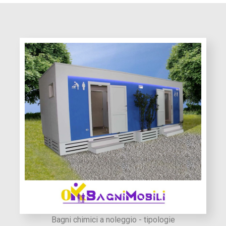
Bagni chimici a noleggio - tipologie