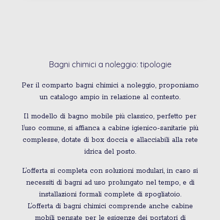
Bagni chimici a noleggio: tipologie
Per il comparto bagni chimici a noleggio, proponiamo
un catalogo ampio in relazione al contesto.
Il modello di bagno mobile più classico, perfetto per
l’uso comune, si affianca a cabine igienico-sanitarie più
complesse, dotate di box doccia e allacciabili alla rete
idrica del posto.
L’offerta si completa con soluzioni modulari, in caso si
necessiti di bagni ad uso prolungato nel tempo, e di
installazioni formali complete di spogliatoio.
L’offerta di bagni chimici comprende anche cabine
mobili pensate per le esigenze dei portatori di