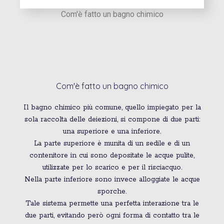
Com'è fatto un bagno chimico
Com'è fatto un bagno chimico
Il bagno chimico più comune, quello impiegato per la
sola raccolta delle deiezioni, si compone di due parti:
una superiore e una inferiore.
La parte superiore è munita di un sedile e di un
contenitore in cui sono depositate le acque pulite,
utilizzate per lo scarico e per il risciacquo.
Nella parte inferiore sono invece alloggiate le acque
sporche.
Tale sistema permette una perfetta interazione tra le
due parti, evitando però ogni forma di contatto tra le