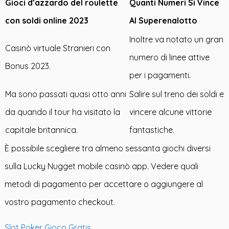
Gioci d’azzardo del roulette
Quanti Numeri Si Vince
con soldi online 2023
Al Superenalotto
Inoltre va notato un gran
Casinò virtuale Stranieri con
numero di linee attive
Bonus 2023.
per i pagamenti.
Ma sono passati quasi otto anni
Salire sul treno dei soldi e
da quando il tour ha visitato la
vincere alcune vittorie
capitale britannica.
fantastiche.
È possibile scegliere tra almeno sessanta giochi diversi
sulla Lucky Nugget mobile casinò app. Vedere quali
metodi di pagamento per accettare o aggiungere al
vostro pagamento checkout.
Slot Poker Gioco Gratis