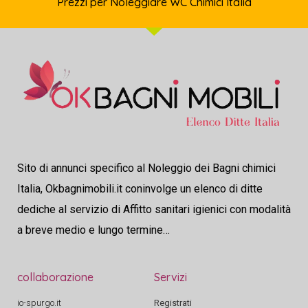
Prezzi per Noleggiare WC Chimici Italia
Sito di annunci specifico al Noleggio dei Bagni chimici
Italia, Okbagnimobili.it coninvolge un elenco di ditte
dediche al servizio di Affitto sanitari igienici con modalità
a breve medio e lungo termine…
collaborazione
Servizi
io-spurgo.it
Registrati