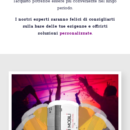
l’acquisto potrebbe essere più conveniente nel lungo
periodo.
I nostri esperti saranno felici di consigliarti
sulla base delle tue esigenze e offrirti
soluzioni
personalizzate
.