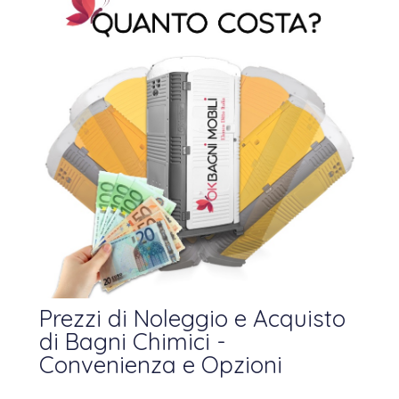
Prezzi di Noleggio e Acquisto
di Bagni Chimici -
Convenienza e Opzioni