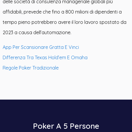
delle società di consulenza manageriale globali più
affidabili, prevede che fino a 800 milioni di dipendenti a
tempo pieno potrebbero avere il loro lavoro spostato da
2023 a causa dell’automazione.
App Per Scansionare Gratta E Vinci
Differenza Tra Texas Hold’em E Omaha
Regole Poker Tradizionale
Poker A 5 Persone