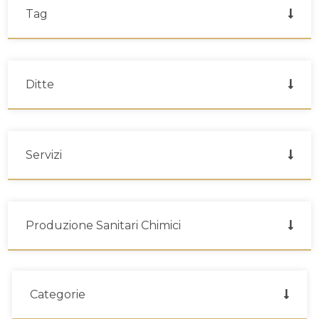
Tag
Ditte
Servizi
Produzione Sanitari Chimici
Categorie