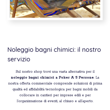
Noleggio bagni chimici: il nostro
servizio
Sul nostro shop trovi una vasta alternativa per il
noleggio bagni chimici a Poker A 5 Persone
. La
nostra offerta commerciale comprende soluzioni di prima
qualità ed affidabilità tecnologica per bagni mobili da
collocare in cantieri per imprese edili e per
l’organizzazione di eventi, al chiuso e all’aperto.