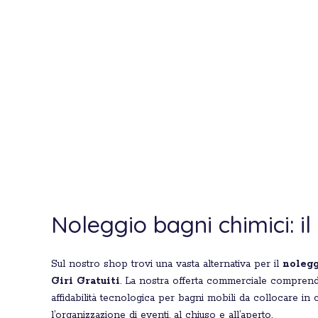
Noleggio bagni chimici: il
Sul nostro shop trovi una vasta alternativa per il
nolegg
Giri Gratuiti
. La nostra offerta commerciale comprende
affidabilità tecnologica per bagni mobili da collocare in 
l’organizzazione di eventi, al chiuso e all’aperto.