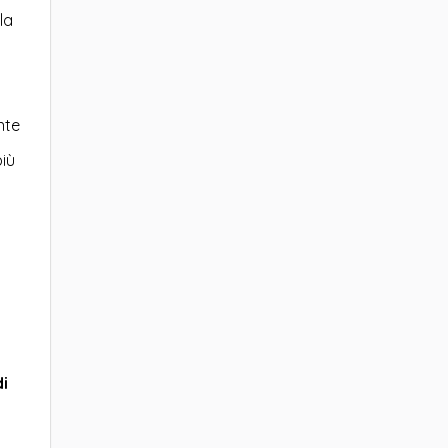
la
nte
più
di