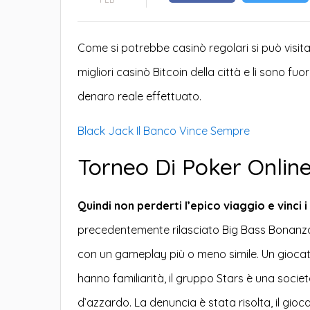
Come si potrebbe casinò regolari si può visita
migliori casinò Bitcoin della città e lì sono fuo
denaro reale effettuato.
Black Jack Il Banco Vince Sempre
Torneo Di Poker Onlin
Quindi non perderti l’epico viaggio e vinci i
precedentemente rilasciato Big Bass Bonanza 
con un gameplay più o meno simile. Un giocat
hanno familiarità, il gruppo Stars è una socie
d’azzardo. La denuncia è stata risolta, il gioca