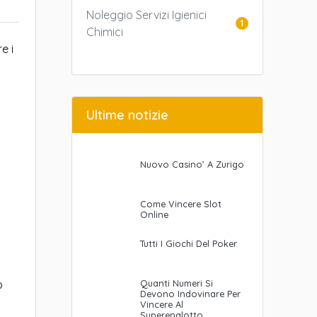
Noleggio Servizi Igienici
1
Chimici
e i
n
Ultime notizie
Nuovo Casino’ A Zurigo
Come Vincere Slot
Online
Tutti I Giochi Del Poker
Quanti Numeri Si
o
Devono Indovinare Per
Vincere Al
Superenalotto