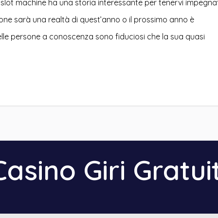
 slot machine ha una storia interessante per tenervi impegnat
one sarà una realtà di quest’anno o il prossimo anno è
lle persone a conoscenza sono fiduciosi che la sua quasi
Casino Giri Gratuit