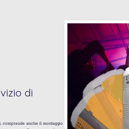
izio di
fatti, comprende anche il montaggio