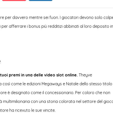
re per davvero mentre sei fuori. I giocatori devono solo colpir
ri per afferrare i bonus più redditizi abbinati al loro deposito i
e
 tuoi premi in una delle video slot online.
Theyve
così come le edizioni Megaways e Natale dello stesso titolo
ore è designato come il concessionario. Per coloro che non
tà multimilionaria con una storia colorata nel settore del gioc
tore ha ricevuto le sue vincite.