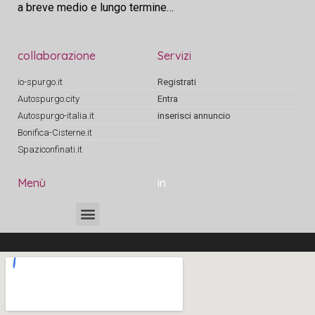
a breve medio e lungo termine…
collaborazione
Servizi
io-spurgo.it
Registrati
Autospurgo.city
Entra
Autospurgo-italia.it
inserisci annuncio
Bonifica-Cisterne.it
Spaziconfinati.it
Menù
in