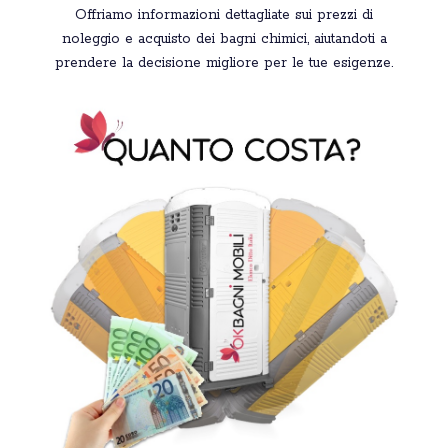
Offriamo informazioni dettagliate sui prezzi di
noleggio e acquisto dei bagni chimici, aiutandoti a
prendere la decisione migliore per le tue esigenze.