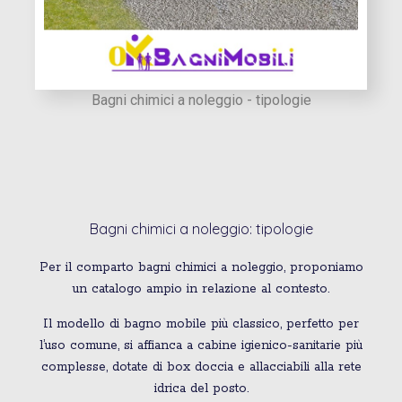
Bagni chimici a noleggio - tipologie
Bagni chimici a noleggio: tipologie
Per il comparto bagni chimici a noleggio, proponiamo
un catalogo ampio in relazione al contesto.
Il modello di bagno mobile più classico, perfetto per
l’uso comune, si affianca a cabine igienico-sanitarie più
complesse, dotate di box doccia e allacciabili alla rete
idrica del posto.