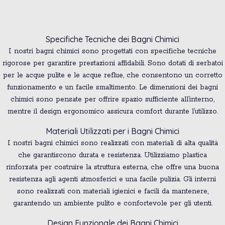
Specifiche Tecniche dei Bagni Chimici
I nostri bagni chimici sono progettati con specifiche tecniche
rigorose per garantire prestazioni affidabili. Sono dotati di serbatoi
per le acque pulite e le acque reflue, che consentono un corretto
funzionamento e un facile smaltimento. Le dimensioni dei bagni
chimici sono pensate per offrire spazio sufficiente all’interno,
mentre il design ergonomico assicura comfort durante l’utilizzo.
Materiali Utilizzati per i Bagni Chimici
I nostri bagni chimici sono realizzati con materiali di alta qualità
che garantiscono durata e resistenza. Utilizziamo plastica
rinforzata per costruire la struttura esterna, che offre una buona
resistenza agli agenti atmosferici e una facile pulizia. Gli interni
sono realizzati con materiali igienici e facili da mantenere,
garantendo un ambiente pulito e confortevole per gli utenti.
Design Funzionale dei Bagni Chimici