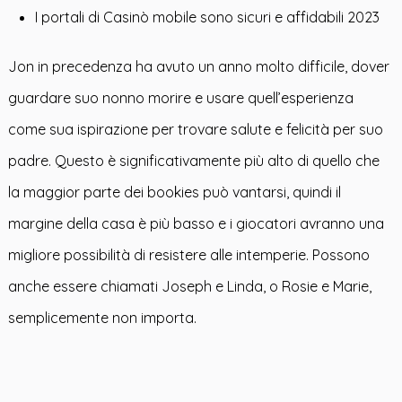
I portali di Casinò mobile sono sicuri e affidabili 2023
Jon in precedenza ha avuto un anno molto difficile, dover
guardare suo nonno morire e usare quell’esperienza
come sua ispirazione per trovare salute e felicità per suo
padre. Questo è significativamente più alto di quello che
la maggior parte dei bookies può vantarsi, quindi il
margine della casa è più basso e i giocatori avranno una
migliore possibilità di resistere alle intemperie. Possono
anche essere chiamati Joseph e Linda, o Rosie e Marie,
semplicemente non importa.