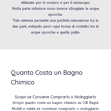
utilizzate per lo scarico e per il risciacquo.
Nella parte inferiore sono invece alloggiate le acque
sporche.
Tale sistema permette una perfetta interazione tra le
due parti, evitando però ogni forma di contatto tra le
acque sporche e quelle pulite.
Quanto Costa un Bagno
Chimico
Scopri se Conviene Comprarlo o Noleggiarlo
Scopri quanto costa un bagno chimico su OK Bagni
Mobili e valuta se conviene comprarlo o noleggiarlo.