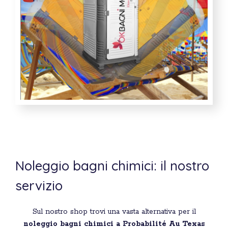
Noleggio bagni chimici: il nostro
servizio
Sul nostro shop trovi una vasta alternativa per il
noleggio bagni chimici a Probabilité Au Texas