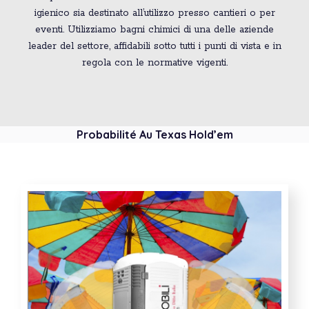
igienico sia destinato all’utilizzo presso cantieri o per
eventi. Utilizziamo bagni chimici di una delle aziende
leader del settore, affidabili sotto tutti i punti di vista e in
regola con le normative vigenti.
Probabilité Au Texas Hold’em