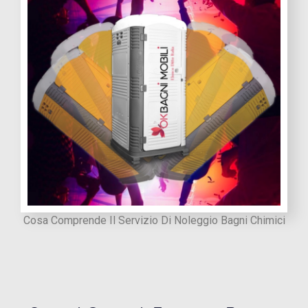
Cosa Comprende Il Servizio Di Noleggio Bagni Chimici