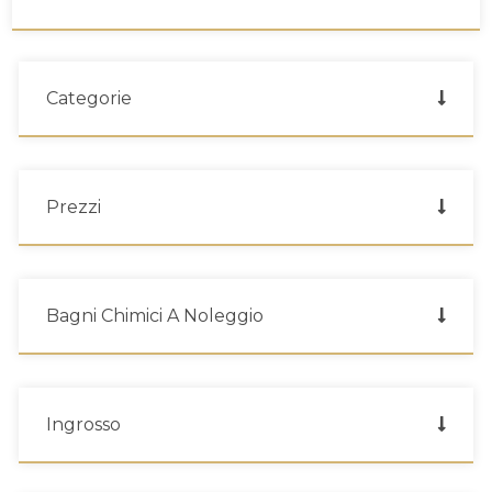
Categorie
Prezzi
Bagni Chimici A Noleggio
Ingrosso