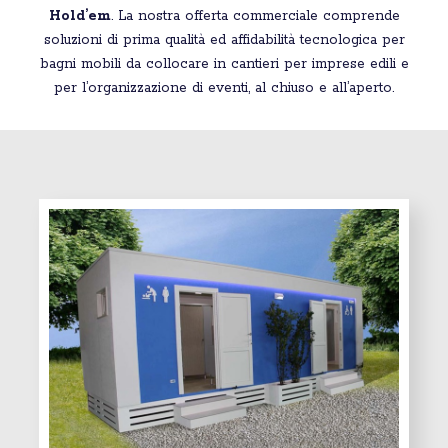
Hold’em
. La nostra offerta commerciale comprende
soluzioni di prima qualità ed affidabilità tecnologica per
bagni mobili da collocare in cantieri per imprese edili e
per l’organizzazione di eventi, al chiuso e all’aperto.