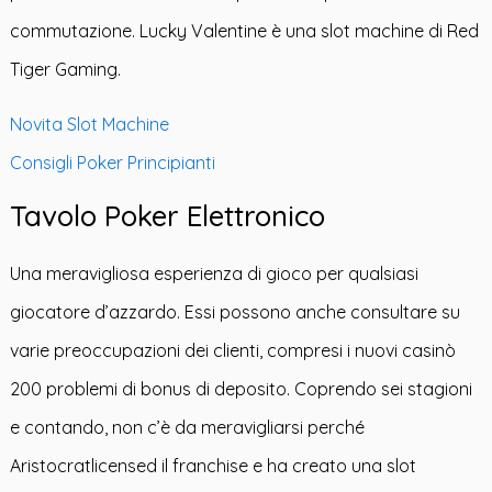
commutazione. Lucky Valentine è una slot machine di Red
Tiger Gaming.
Novita Slot Machine
Consigli Poker Principianti
Tavolo Poker Elettronico
Una meravigliosa esperienza di gioco per qualsiasi
giocatore d’azzardo. Essi possono anche consultare su
varie preoccupazioni dei clienti, compresi i nuovi casinò
200 problemi di bonus di deposito. Coprendo sei stagioni
e contando, non c’è da meravigliarsi perché
Aristocratlicensed il franchise e ha creato una slot