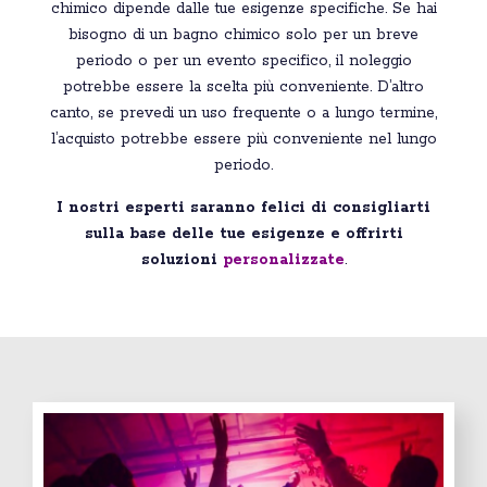
chimico dipende dalle tue esigenze specifiche. Se hai
bisogno di un bagno chimico solo per un breve
periodo o per un evento specifico, il noleggio
potrebbe essere la scelta più conveniente. D’altro
canto, se prevedi un uso frequente o a lungo termine,
l’acquisto potrebbe essere più conveniente nel lungo
periodo.
I nostri esperti saranno felici di consigliarti
sulla base delle tue esigenze e offrirti
soluzioni
personalizzate
.