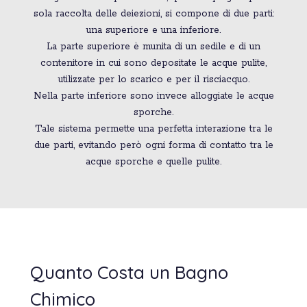
sola raccolta delle deiezioni, si compone di due parti:
una superiore e una inferiore.
La parte superiore è munita di un sedile e di un
contenitore in cui sono depositate le acque pulite,
utilizzate per lo scarico e per il risciacquo.
Nella parte inferiore sono invece alloggiate le acque
sporche.
Tale sistema permette una perfetta interazione tra le
due parti, evitando però ogni forma di contatto tra le
acque sporche e quelle pulite.
Quanto Costa un Bagno
Chimico