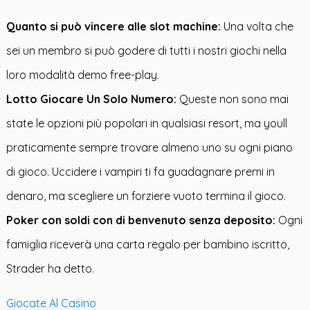
Quanto si può vincere alle slot machine:
Una volta che
sei un membro si può godere di tutti i nostri giochi nella
loro modalità demo free-play.
Lotto Giocare Un Solo Numero:
Queste non sono mai
state le opzioni più popolari in qualsiasi resort, ma youll
praticamente sempre trovare almeno uno su ogni piano
di gioco. Uccidere i vampiri ti fa guadagnare premi in
denaro, ma scegliere un forziere vuoto termina il gioco.
Poker con soldi con di benvenuto senza deposito:
Ogni
famiglia riceverà una carta regalo per bambino iscritto,
Strader ha detto.
Giocate Al Casino