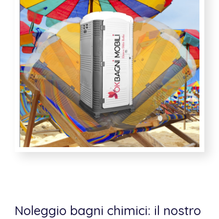
Noleggio bagni chimici: il nostro