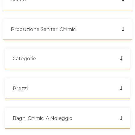
Produzione Sanitari Chimici
Categorie
Prezzi
Bagni Chimici A Noleggio