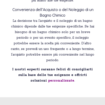
più adatto alle tue esigenze.
Convenienza dell’Acquisto o del Noleggio di un
Bagno Chimico
La decisione tra l’acquisto e il noleggio di un bagno
chimico dipende dalle tue esigenze specifiche. Se hai
bisogno di un bagno chimico solo per un breve
periodo o per un evento specifico, il noleggio
potrebbe essere la scelta più conveniente. D’altro
canto, se prevedi un uso frequente o a lungo termine,
l’acquisto potrebbe essere più conveniente nel lungo
periodo.
I nostri esperti saranno felici di consigliarti
sulla base delle tue esigenze e offrirti
soluzioni
personalizzate
.