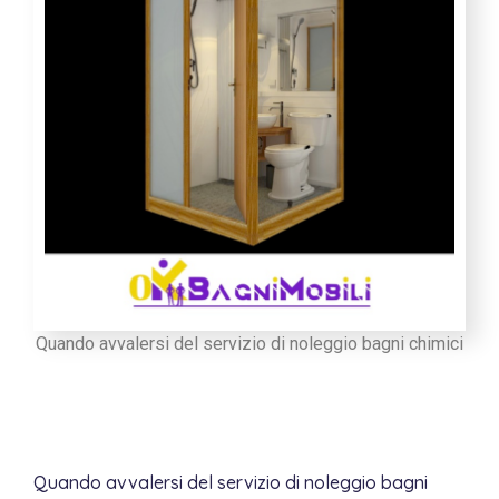
Quando avvalersi del servizio di noleggio bagni chimici
Quando avvalersi del servizio di noleggio bagni