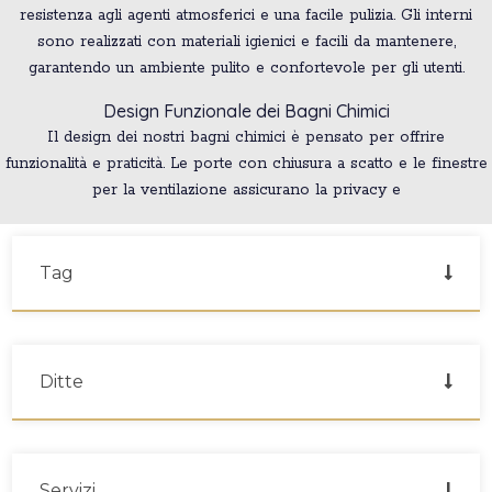
resistenza agli agenti atmosferici e una facile pulizia. Gli interni
sono realizzati con materiali igienici e facili da mantenere,
garantendo un ambiente pulito e confortevole per gli utenti.
Design Funzionale dei Bagni Chimici
Il design dei nostri bagni chimici è pensato per offrire
funzionalità e praticità. Le porte con chiusura a scatto e le finestre
per la ventilazione assicurano la privacy e
Tag
Ditte
Servizi