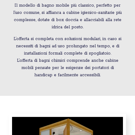
Il modello di bagno mobile più classico, perfetto per
l’uso comune, si affianca a cabine igienico-sanitarie più
complesse, dotate di box doccia e allacciabili alla rete
idrica del posto.
L’offerta si completa con soluzioni modulari, in caso si
necessiti di bagni ad uso prolungato nel tempo, e di
installazioni formali complete di spogliatoio.
L’offerta di bagni chimici comprende anche cabine
mobili pensate per le esigenze dei portatori di
handicap e facilmente accessibili.