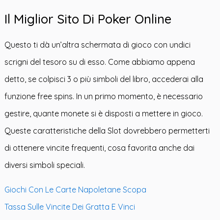
Il Miglior Sito Di Poker Online
Questo ti dà un’altra schermata di gioco con undici
scrigni del tesoro su di esso. Come abbiamo appena
detto, se colpisci 3 o più simboli del libro, accederai alla
funzione free spins. In un primo momento, è necessario
gestire, quante monete si è disposti a mettere in gioco.
Queste caratteristiche della Slot dovrebbero permetterti
di ottenere vincite frequenti, cosa favorita anche dai
diversi simboli speciali.
Giochi Con Le Carte Napoletane Scopa
Tassa Sulle Vincite Dei Gratta E Vinci