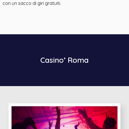
con un sacco di giri gratuiti.
Casino’ Roma