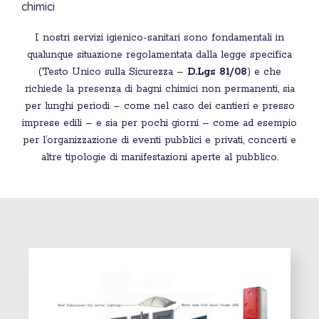
chimici
I nostri servizi igienico-sanitari sono fondamentali in
qualunque situazione regolamentata dalla legge specifica
(Testo Unico sulla Sicurezza –
D.Lgs 81/08
) e che
richiede la presenza di bagni chimici non permanenti, sia
per lunghi periodi – come nel caso dei cantieri e presso
imprese edili – e sia per pochi giorni – come ad esempio
per l’organizzazione di eventi pubblici e privati, concerti e
altre tipologie di manifestazioni aperte al pubblico.