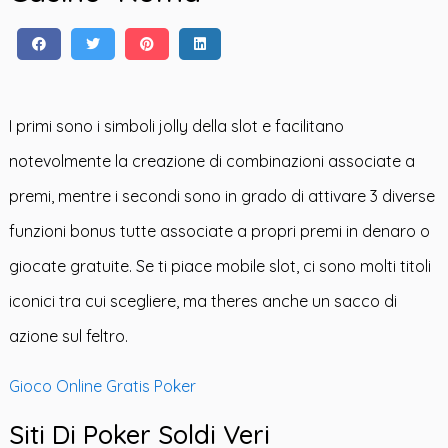
I primi sono i simboli jolly della slot e facilitano
notevolmente la creazione di combinazioni associate a
premi, mentre i secondi sono in grado di attivare 3 diverse
funzioni bonus tutte associate a propri premi in denaro o
giocate gratuite. Se ti piace mobile slot, ci sono molti titoli
iconici tra cui scegliere, ma theres anche un sacco di
azione sul feltro.
Gioco Online Gratis Poker
Siti Di Poker Soldi Veri