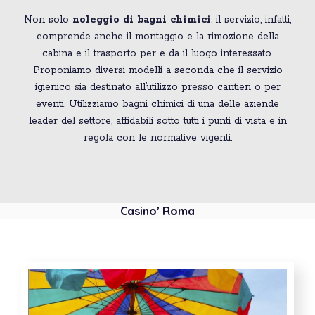
Non solo
noleggio di bagni chimici
: il servizio, infatti,
comprende anche il montaggio e la rimozione della
cabina e il trasporto per e da il luogo interessato.
Proponiamo diversi modelli a seconda che il servizio
igienico sia destinato all’utilizzo presso cantieri o per
eventi. Utilizziamo bagni chimici di una delle aziende
leader del settore, affidabili sotto tutti i punti di vista e in
regola con le normative vigenti.
Casino’ Roma