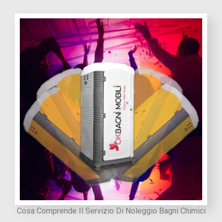
Cosa Comprende Il Servizio Di Noleggio Bagni Chimici