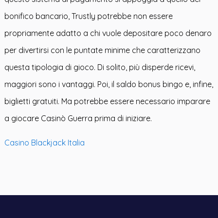
bonifico bancario, Trustly potrebbe non essere
propriamente adatto a chi vuole depositare poco denaro
per divertirsi con le puntate minime che caratterizzano
questa tipologia di gioco. Di solito, più disperde ricevi,
maggiori sono i vantaggi. Poi, il saldo bonus bingo e, infine,
biglietti gratuiti. Ma potrebbe essere necessario imparare
a giocare Casinò Guerra prima di iniziare.
Casino Blackjack Italia