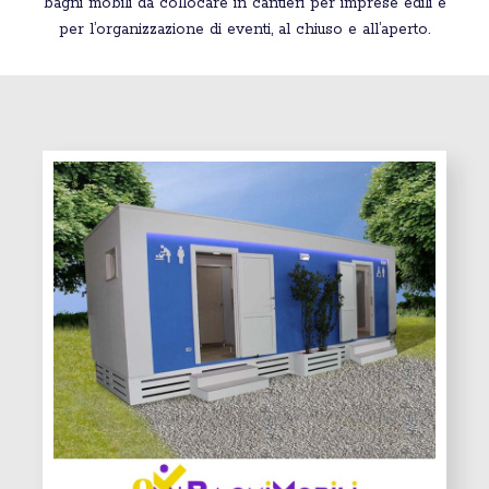
bagni mobili da collocare in cantieri per imprese edili e
per l’organizzazione di eventi, al chiuso e all’aperto.