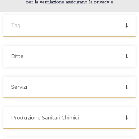
per la ventilazione assicurano la privacy e
Tag
Ditte
Servizi
Produzione Sanitari Chimici