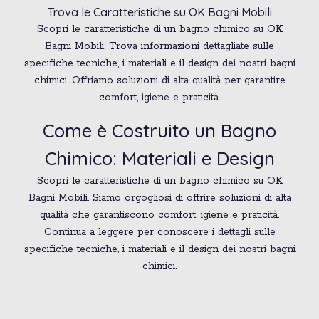
Trova le Caratteristiche su OK Bagni Mobili
Scopri le caratteristiche di un bagno chimico su OK
Bagni Mobili. Trova informazioni dettagliate sulle
specifiche tecniche, i materiali e il design dei nostri bagni
chimici. Offriamo soluzioni di alta qualità per garantire
comfort, igiene e praticità.
Come è Costruito un Bagno
Chimico: Materiali e Design
Scopri le caratteristiche di un bagno chimico su OK
Bagni Mobili. Siamo orgogliosi di offrire soluzioni di alta
qualità che garantiscono comfort, igiene e praticità.
Continua a leggere per conoscere i dettagli sulle
specifiche tecniche, i materiali e il design dei nostri bagni
chimici.