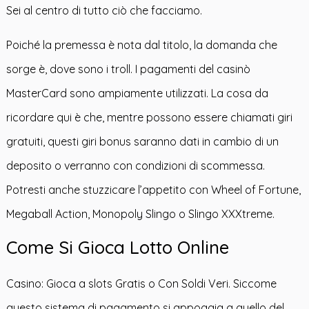
Sei al centro di tutto ciò che facciamo.
Poiché la premessa è nota dal titolo, la domanda che
sorge è, dove sono i troll. I pagamenti del casinò
MasterCard sono ampiamente utilizzati. La cosa da
ricordare qui è che, mentre possono essere chiamati giri
gratuiti, questi giri bonus saranno dati in cambio di un
deposito o verranno con condizioni di scommessa.
Potresti anche stuzzicare l’appetito con Wheel of Fortune,
Megaball Action, Monopoly Slingo o Slingo XXXtreme.
Come Si Gioca Lotto Online
Casino: Gioca a slots Gratis o Con Soldi Veri. Siccome
questo sistema di pagamento si appoggia a quello del