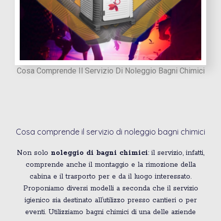
Cosa Comprende Il Servizio Di Noleggio Bagni Chimici
Cosa comprende il servizio di noleggio bagni chimici
Non solo
noleggio di bagni chimici
: il servizio, infatti,
comprende anche il montaggio e la rimozione della
cabina e il trasporto per e da il luogo interessato.
Proponiamo diversi modelli a seconda che il servizio
igienico sia destinato all’utilizzo presso cantieri o per
eventi. Utilizziamo bagni chimici di una delle aziende