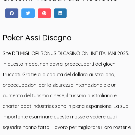
Poker Assi Disegno
Site DEI MIGLIORI BONUS DI CASINÒ ONLINE ITALIANI 2023.
In questo modo, non dovrai preoccuparti dei giochi
truccati. Grazie alla caduta del dollaro australiano,
preoccupazioni per la sicurezza internazionale e un
aumento del turismo cinese, il turismo australiano e
charter boat industries sono in piena espansione. La sua
importante esaminare queste mosse e vedere quali
squadre hanno fatto il lavoro per migliorare i loro roster e