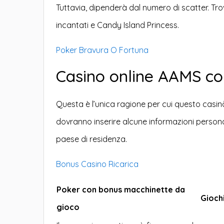
Tuttavia, dipenderà dal numero di scatter. Tr
incantati e Candy Island Princess.
Poker Bravura O Fortuna
Casino online AAMS con
Questa è l’unica ragione per cui questo casinò 
dovranno inserire alcune informazioni personal
paese di residenza.
Bonus Casino Ricarica
Poker con bonus macchinette da
Giochi
gioco