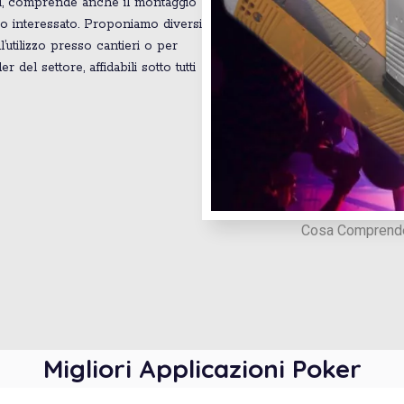
fatti, comprende anche il montaggio
ogo interessato. Proponiamo diversi
l’utilizzo presso cantieri o per
 del settore, affidabili sotto tutti
Cosa Comprende 
Migliori Applicazioni Poker