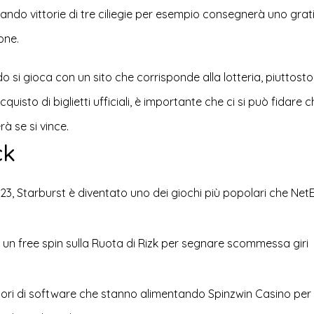
ando vittorie di tre ciliegie per esempio consegnerà uno grat
one.
 si gioca con un sito che corrisponde alla lotteria, piuttosto
cquisto di biglietti ufficiali, è importante che ci si può fidare 
à se si vince.
ck
023, Starburst è diventato uno dei giochi più popolari che Net
 un free spin sulla Ruota di Rizk per segnare scommessa giri
tori di software che stanno alimentando Spinzwin Casino per