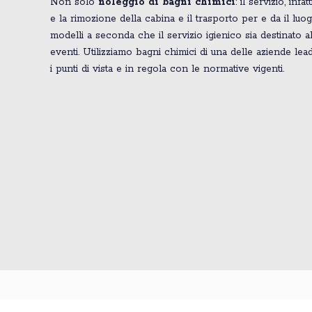
Non solo
noleggio di bagni chimici
: il servizio, in
e la rimozione della cabina e il trasporto per e da il lu
modelli a seconda che il servizio igienico sia destinato al
eventi. Utilizziamo bagni chimici di una delle aziende leader
i punti di vista e in regola con le normative vigenti.