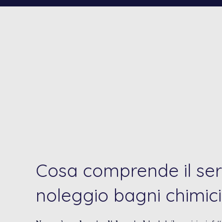
Cosa comprende il serv
noleggio bagni chimici