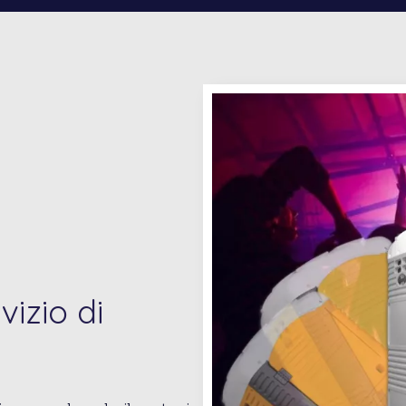
izio di