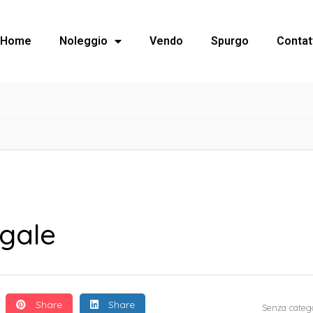
Home
Noleggio
Vendo
Spurgo
Contat
egale
Share
Share
Senza categ