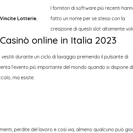
I fornitori di software più recenti han
Vincite Lotterie.
fatto un nome per se stessi con la
creazione di questi slot altamente volat
 Casinò online in Italia 2023
stiti durante un ciclo di lavaggio premendo il pulsante di
iventa l’evento più importante del mondo quando si dispone d
ccolo, ma esiste.
llimenti, perdite del lavoro e così via, almeno qualcuno può gioi