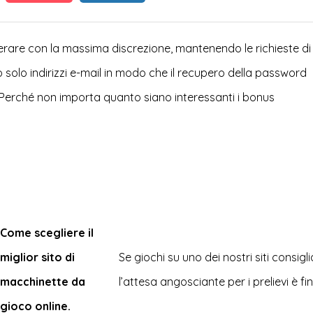
perare con la massima discrezione, mantenendo le richieste di
 solo indirizzi e-mail in modo che il recupero della password
Perché non importa quanto siano interessanti i bonus
Come scegliere il
miglior sito di
Se giochi su uno dei nostri siti consiglia
macchinette da
l’attesa angosciante per i prelievi è fin
gioco online.