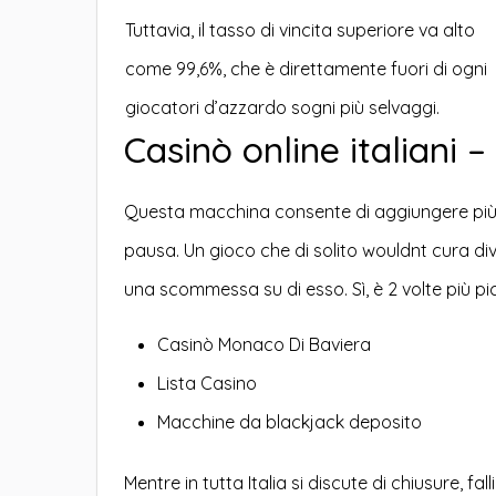
Tuttavia, il tasso di vincita superiore va alto
come 99,6%, che è direttamente fuori di ogni
giocatori d’azzardo sogni più selvaggi.
Casinò online italiani –
Questa macchina consente di aggiungere più ve
pausa. Un gioco che di solito wouldnt cura d
una scommessa su di esso. Sì, è 2 volte più pi
Casinò Monaco Di Baviera
Lista Casino
Macchine da blackjack deposito
Mentre in tutta Italia si discute di chiusure, fa