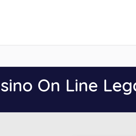
sino On Line Leg