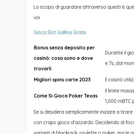
Lo scopo di guardare attraverso questi è quel
voi.
Gioca Slot Gallina Gratis
Bonus senza deposito per
Durante il gi
casinò: cosa sono e dove
e 7s, dal mom
trovarli
Migliori spins carte 2023
Il casinò util
Il limite mas
Come Si Gioca Poker Texas
1,000 mBTC p
Se si desidera semplicemente iniziare a tirare i
con craps gioco d’azzardo. Decidendo di focal
varianti di blackjack, roulette o poker, ma le op