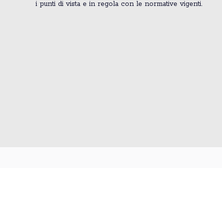
i punti di vista e in regola con le normative vigenti.