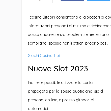
I casinò Bitcoin consentono ai giocatori di o
informazioni personali al minimo e richiedendo
possa andare senza problemi se necessario. 
sembrano, spesso non li ottieni proprio così.
Giochi Casino Tipi
Nuove Slot 2023
Inoltre, è possibile utilizzare la carta
prepagata per la spesa quotidiana, sia di
persona, on-line, e presso gli sportelli
automatici.