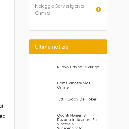
Noleggio Servizi Igienici
1
Chimici
Ultime notizie
Nuovo Casino’ A Zurigo
Come Vincere Slot
Online
Tutti I Giochi Del Poker
ti,
Quanti Numeri Si
ita.
Devono Indovinare Per
Vincere Al
Superenalotto