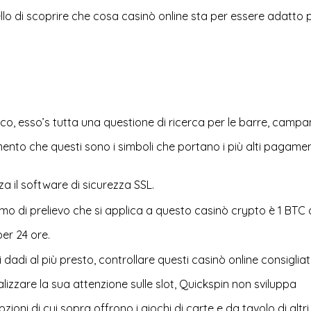
lo di scoprire che cosa casinò online sta per essere adatto 
oco, esso’s tutta una questione di ricerca per le barre, campa
ento che questi sono i simboli che portano i più alti pagamen
izza il software di sicurezza SSL.
simo di prelievo che si applica a questo casinò crypto è 1 BTC 
er 24 ore.
 dadi al più presto, controllare questi casinò online consigliat
izzare la sua attenzione sulle slot, Quickspin non sviluppa
zioni di cui sopra offrono i giochi di carte e da tavolo di altri