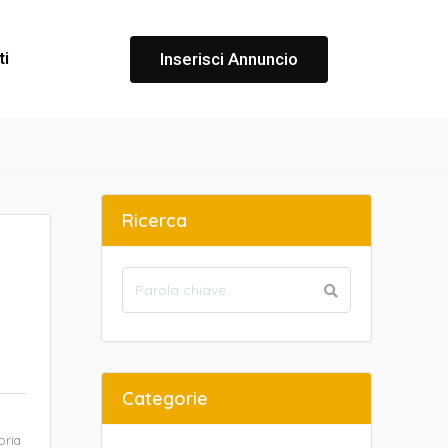
Inserisci Annuncio
ti
Ricerca
Categorie
oria