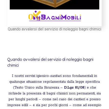
Quando avvalersi del servizio di noleggio bagni chimici
Quando avvalersi del servizio di noleggio bagni
chimici
I nostri servizi igienico-sanitari sono fondamentali in
qualunque situazione regolamentata dalla legge specifica
(Testo Unico sulla Sicurezza –
D.Lgs 81/08
) e che
richiede la presenza di bagni chimici non permanenti, sia
per lunghi periodi – come nel caso dei cantieri e presso
imprese edili – e sia per pochi giorni – come ad esempio