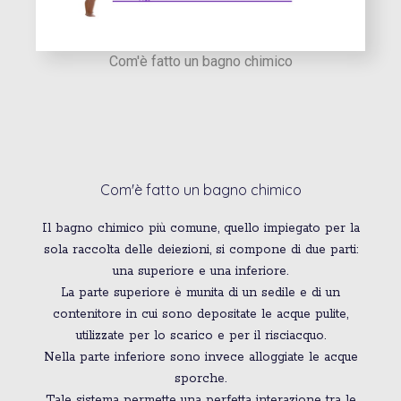
Com'è fatto un bagno chimico
Com'è fatto un bagno chimico
Il bagno chimico più comune, quello impiegato per la
sola raccolta delle deiezioni, si compone di due parti:
una superiore e una inferiore.
La parte superiore è munita di un sedile e di un
contenitore in cui sono depositate le acque pulite,
utilizzate per lo scarico e per il risciacquo.
Nella parte inferiore sono invece alloggiate le acque
sporche.
Tale sistema permette una perfetta interazione tra le