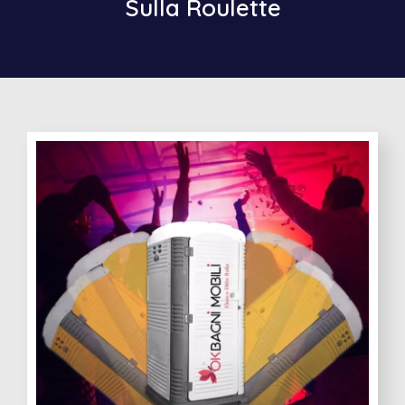
Sulla Roulette