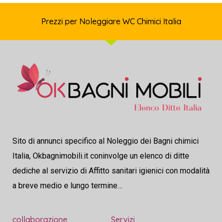
Prezzi per Noleggiare WC Chimici Italia
Sito di annunci specifico al Noleggio dei Bagni chimici
Italia, Okbagnimobili.it coninvolge un elenco di ditte
dediche al servizio di Affitto sanitari igienici con modalità
a breve medio e lungo termine…
collaborazione
Servizi