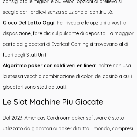
consigliato le migliori e più veloci opzioni di prelievo si
sceglie per i prelievi senza soluzione di continuità.
Gioco Del Lotto Oggi:
Per rivedere le opzioni a vostra
disposizione, fare clic sul pulsante di deposito. La maggior
parte dei giocatori di Everleaf Gaming si trovavano al di
fuori degli Stati Uniti.
Algoritmo poker con soldi veri en linea:
Inoltre non usa
la stessa vecchia combinazione di colori del casinò a cui i
giocatori sono stati abituati.
Le Slot Machine Piu Giocate
Dal 2023, Americas Cardroom poker software è stato
utilizzato da giocatori di poker di tutto il mondo, compresi