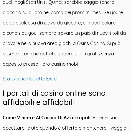
quelli negli Stati Uniti. Quindi, sarebbe saggio tenere
d’occhio su di loro nel corso dei prossimi mesi. Se youre
dopo qualcosa di nuovo da giocare, e in particolare
alcune slot, youll sempre trovare un paio di nuovi titoli da
provare nella nuova area giochi a Osiris Casino. Si può
essere sicuri che potrete godere di giri gratis senza
deposito presso i loro casinò mobili.
Statistiche Roulette Excel
I portali di casino online sono
affidabili e affidabili
Come Vincere Al Casino Di Azzurropoli:
È necessario
accettare l’aiuto quando è offerto e mantenere il viaggio