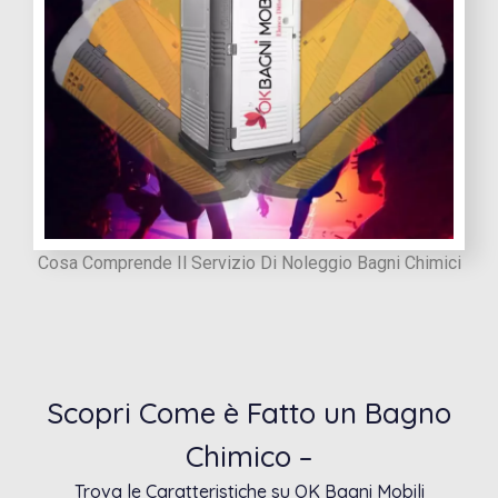
Cosa Comprende Il Servizio Di Noleggio Bagni Chimici
Scopri Come è Fatto un Bagno
Chimico –
Trova le Caratteristiche su OK Bagni Mobili