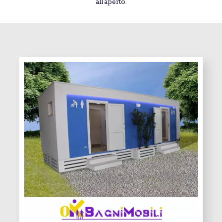
all’aperto.