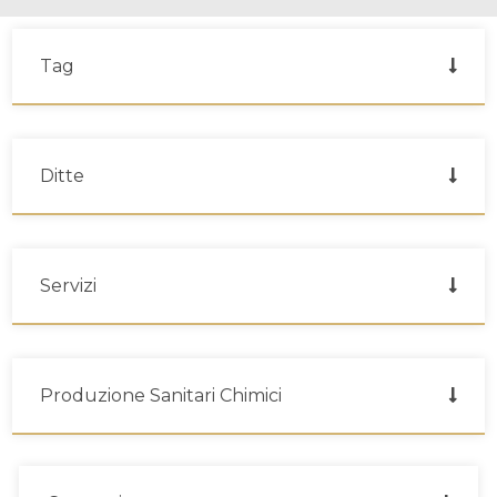
Tag
Ditte
Servizi
Produzione Sanitari Chimici