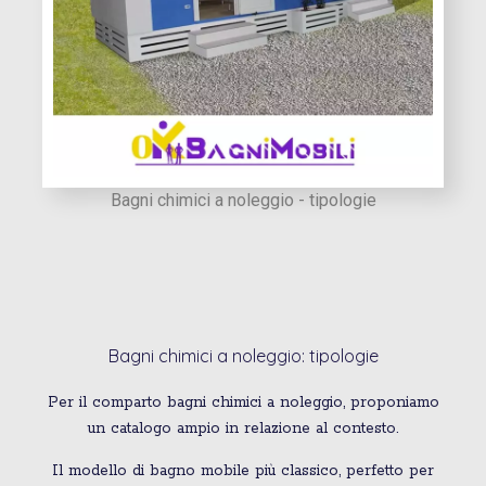
Bagni chimici a noleggio - tipologie
Bagni chimici a noleggio: tipologie
Per il comparto bagni chimici a noleggio, proponiamo
un catalogo ampio in relazione al contesto.
Il modello di bagno mobile più classico, perfetto per