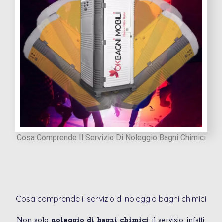
Cosa Comprende Il Servizio Di Noleggio Bagni Chimici
Cosa comprende il servizio di noleggio bagni chimici
Non solo
noleggio di bagni chimici
: il servizio, infatti,