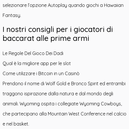
selezionare l’opzione Autoplay quando giochi a Hawaiian
Fantasy.
I nostri consigli per i giocatori di
baccarat alle prime armi
Le Regole Del Gioco Dei Dadi
Qual è la migliore app per le slot
Come utilizzare i Bitcoin in un Casinò
Prendono il nome di Wolf Gold e Bronco Spirit ed entrambi
traggono ispirazione dalla natura e dal mondo degli
animali. Wyoming ospita i collegiate Wyoming Cowboys,
che partecipano alla Mountain West Conference nel calcio
e nel basket.