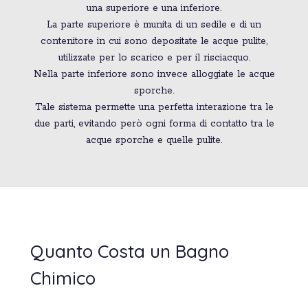
una superiore e una inferiore.
La parte superiore è munita di un sedile e di un
contenitore in cui sono depositate le acque pulite,
utilizzate per lo scarico e per il risciacquo.
Nella parte inferiore sono invece alloggiate le acque
sporche.
Tale sistema permette una perfetta interazione tra le
due parti, evitando però ogni forma di contatto tra le
acque sporche e quelle pulite.
Quanto Costa un Bagno
Chimico