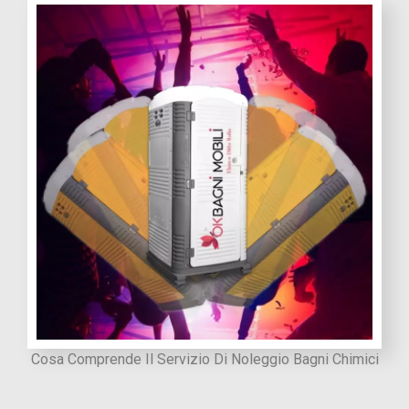
Cosa Comprende Il Servizio Di Noleggio Bagni Chimici