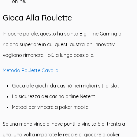
online.
Gioca Alla Roulette
In poche parole, questo ha spinto Big Time Gaming al
ripiano superiore in cui questi australiani innovativi
vogliono rimanere il più a lungo possibile.
Metodo Roulette Cavallo
Gioca alle giochi da casinò nei migliori siti di slot
La sicurezza dei casino online Netent
Metodi per vincere a poker mobile
Se una mano vince di nove punti la vincita è di trenta a
uno. Una volta imparate le regole di giocare a poker