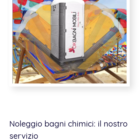
Noleggio bagni chimici: il nostro
servizio