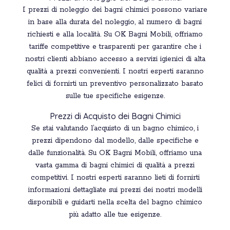
I prezzi di noleggio dei bagni chimici possono variare
in base alla durata del noleggio, al numero di bagni
richiesti e alla località. Su OK Bagni Mobili, offriamo
tariffe competitive e trasparenti per garantire che i
nostri clienti abbiano accesso a servizi igienici di alta
qualità a prezzi convenienti. I nostri esperti saranno
felici di fornirti un preventivo personalizzato basato
sulle tue specifiche esigenze.
Prezzi di Acquisto dei Bagni Chimici
Se stai valutando l’acquisto di un bagno chimico, i
prezzi dipendono dal modello, dalle specifiche e
dalle funzionalità. Su OK Bagni Mobili, offriamo una
vasta gamma di bagni chimici di qualità a prezzi
competitivi. I nostri esperti saranno lieti di fornirti
informazioni dettagliate sui prezzi dei nostri modelli
disponibili e guidarti nella scelta del bagno chimico
più adatto alle tue esigenze.