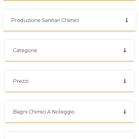
Produzione Sanitari Chimici
Categorie
Prezzi
Bagni Chimici A Noleggio