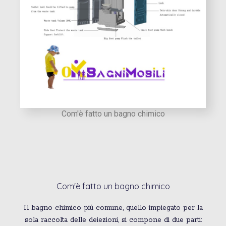
Com'è fatto un bagno chimico
Com'è fatto un bagno chimico
Il bagno chimico più comune, quello impiegato per la
sola raccolta delle deiezioni, si compone di due parti: