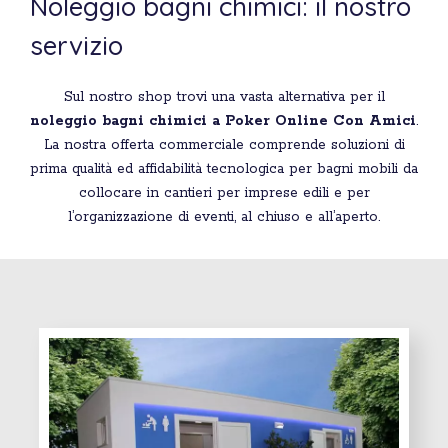
Noleggio bagni chimici: il nostro
servizio
Sul nostro shop trovi una vasta alternativa per il
noleggio bagni chimici a Poker Online Con Amici
.
La nostra offerta commerciale comprende soluzioni di
prima qualità ed affidabilità tecnologica per bagni mobili da
collocare in cantieri per imprese edili e per
l’organizzazione di eventi, al chiuso e all’aperto.