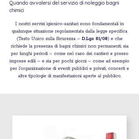
Quando avvalersi del servizio di noleggio bagni
chimici
I nostri servizi igienico-sanitari sono fondamentali in
qualunque situazione regolamentata dalla legge specifica
(Testo Unico sulla Sicurezza –
D.Lgs 81/08
) e che
richiede la presenza di bagni chimici non permanenti, sia
per lunghi periodi – come nel caso dei cantieri e presso
imprese edili – e sia per pochi giorni – come ad esempio
per l’organizzazione di eventi pubblici e privati, concerti e
altre tipologie di manifestazioni aperte al pubblico.