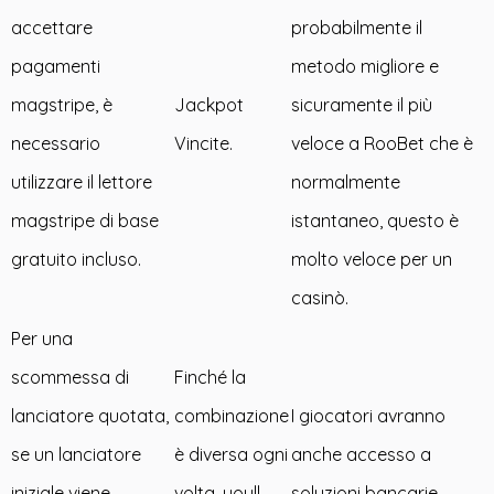
accettare
probabilmente il
pagamenti
metodo migliore e
magstripe, è
Jackpot
sicuramente il più
necessario
Vincite.
veloce a RooBet che è
utilizzare il lettore
normalmente
magstripe di base
istantaneo, questo è
gratuito incluso.
molto veloce per un
casinò.
Per una
scommessa di
Finché la
lanciatore quotata,
combinazione
I giocatori avranno
se un lanciatore
è diversa ogni
anche accesso a
iniziale viene
volta, youll
soluzioni bancarie