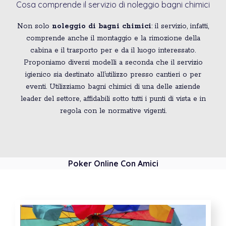
Cosa comprende il servizio di noleggio bagni chimici
Non solo
noleggio di bagni chimici
: il servizio, infatti,
comprende anche il montaggio e la rimozione della
cabina e il trasporto per e da il luogo interessato.
Proponiamo diversi modelli a seconda che il servizio
igienico sia destinato all’utilizzo presso cantieri o per
eventi. Utilizziamo bagni chimici di una delle aziende
leader del settore, affidabili sotto tutti i punti di vista e in
regola con le normative vigenti.
Poker Online Con Amici