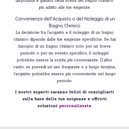
disponibili e guidarti nella scelta del bagno chimico
più adatto alle tue esigenze.
Convenienza dell’Acquisto o del Noleggio di un
Bagno Chimico
La decisione tra l’acquisto e il noleggio di un bagno
chimico dipende dalle tue esigenze specifiche. Se hai
bisogno di un bagno chimico solo per un breve
periodo o per un evento specifico, il noleggio
potrebbe essere la scelta più conveniente. D’altro
canto, se prevedi un uso frequente o a lungo termine,
l’acquisto potrebbe essere più conveniente nel lungo
periodo.
I nostri esperti saranno felici di consigliarti
sulla base delle tue esigenze e offrirti
soluzioni
personalizzate
.