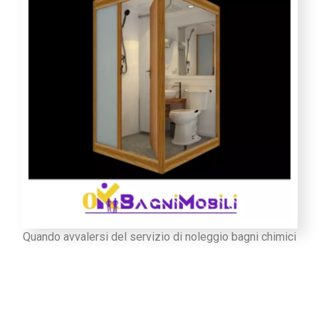
Quando avvalersi del servizio di noleggio bagni chimici