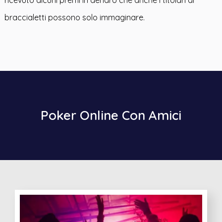
braccialetti possono solo immaginare.
Poker Online Con Amici