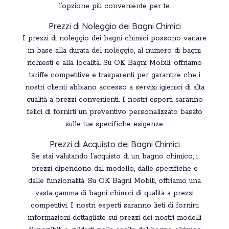
l’opzione più conveniente per te.
Prezzi di Noleggio dei Bagni Chimici
I prezzi di noleggio dei bagni chimici possono variare
in base alla durata del noleggio, al numero di bagni
richiesti e alla località. Su OK Bagni Mobili, offriamo
tariffe competitive e trasparenti per garantire che i
nostri clienti abbiano accesso a servizi igienici di alta
qualità a prezzi convenienti. I nostri esperti saranno
felici di fornirti un preventivo personalizzato basato
sulle tue specifiche esigenze.
Prezzi di Acquisto dei Bagni Chimici
Se stai valutando l’acquisto di un bagno chimico, i
prezzi dipendono dal modello, dalle specifiche e
dalle funzionalità. Su OK Bagni Mobili, offriamo una
vasta gamma di bagni chimici di qualità a prezzi
competitivi. I nostri esperti saranno lieti di fornirti
informazioni dettagliate sui prezzi dei nostri modelli