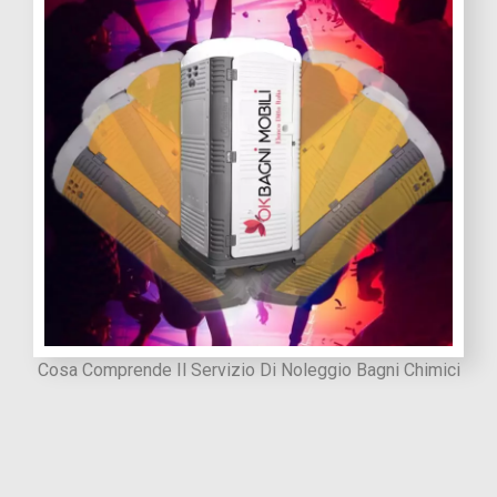
Cosa Comprende Il Servizio Di Noleggio Bagni Chimici