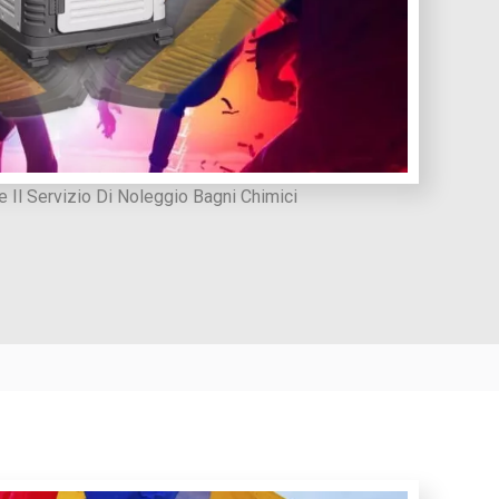
Il Servizio Di Noleggio Bagni Chimici