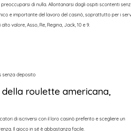
a preoccuparsi di nulla. Allontanarsi dagli ospiti scontenti sen
co e importante del lavoro del casinò, soprattutto per i ser
 alto valore, Asso, Re, Regina, Jack, 10 e 9.
s senza deposito
t della roulette americana,
tori di iscriversi con il loro casinò preferito e scegliere un
nza. Il gioco in sé è abbastanza facile.