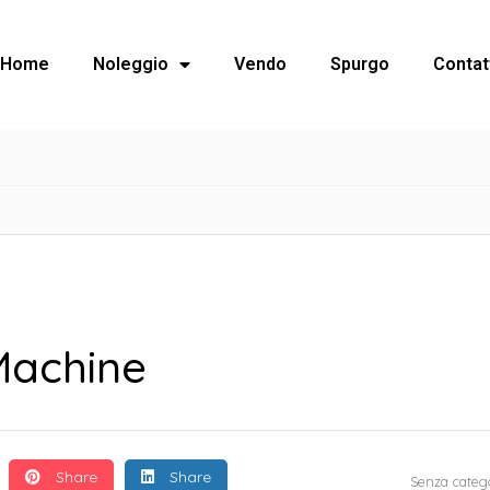
Home
Noleggio
Vendo
Spurgo
Contat
 Machine
Share
Share
Senza categ