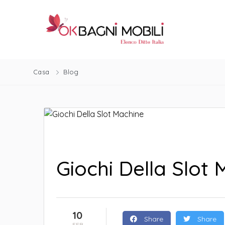
Casa
Blog
Giochi Della Slot
10
Share
Share
FEB