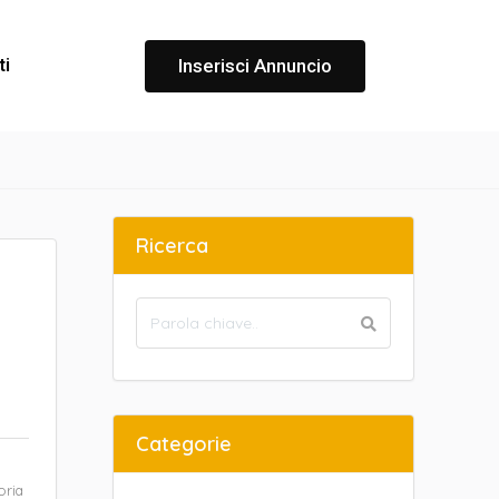
Inserisci Annuncio
ti
Ricerca
Categorie
oria