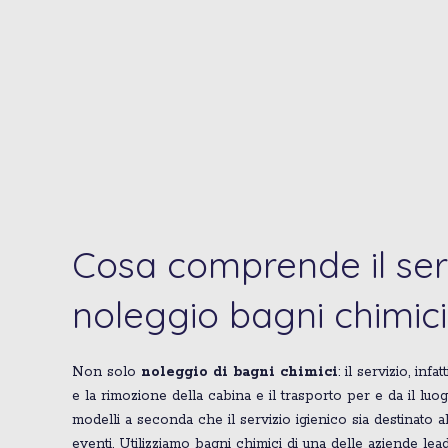
Cosa comprende il serv
noleggio bagni chimici
Non solo
noleggio di bagni chimici
: il servizio, in
e la rimozione della cabina e il trasporto per e da il lu
modelli a seconda che il servizio igienico sia destinato al
eventi. Utilizziamo bagni chimici di una delle aziende leader