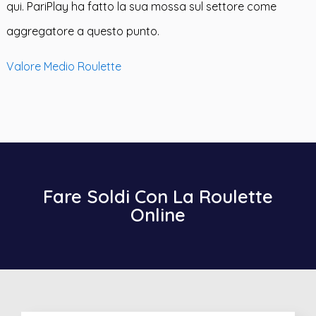
qui. PariPlay ha fatto la sua mossa sul settore come
aggregatore a questo punto.
Valore Medio Roulette
Fare Soldi Con La Roulette
Online