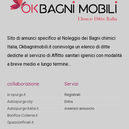
Sito di annunci specifico al Noleggio dei Bagni chimici
Italia, Okbagnimobili.it coninvolge un elenco di ditte
dediche al servizio di Affitto sanitari igienici con modalità
a breve medio e lungo termine…
collaborazione
Servizi
io-spurgo.it
Registrati
Autospurgo.city
Entra
Autospurgo-italia.it
inserisci annuncio
Bonifica-Cisterne.it
Spaziconfinati.it