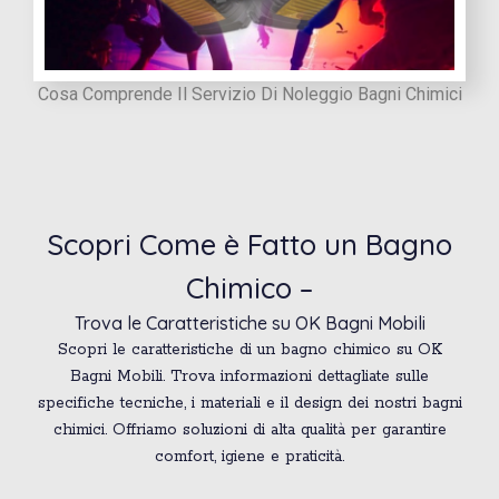
Cosa Comprende Il Servizio Di Noleggio Bagni Chimici
Scopri Come è Fatto un Bagno
Chimico –
Trova le Caratteristiche su OK Bagni Mobili
Scopri le caratteristiche di un bagno chimico su OK
Bagni Mobili. Trova informazioni dettagliate sulle
specifiche tecniche, i materiali e il design dei nostri bagni
chimici. Offriamo soluzioni di alta qualità per garantire
comfort, igiene e praticità.