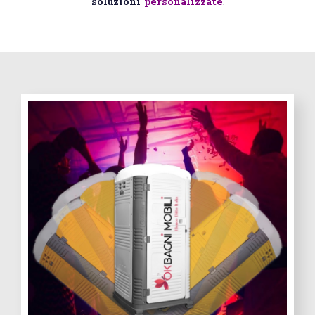
soluzioni
personalizzate
.