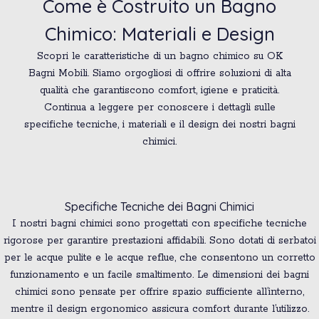
Come è Costruito un Bagno
Chimico: Materiali e Design
Scopri le caratteristiche di un bagno chimico su OK
Bagni Mobili. Siamo orgogliosi di offrire soluzioni di alta
qualità che garantiscono comfort, igiene e praticità.
Continua a leggere per conoscere i dettagli sulle
specifiche tecniche, i materiali e il design dei nostri bagni
chimici.
Specifiche Tecniche dei Bagni Chimici
I nostri bagni chimici sono progettati con specifiche tecniche
rigorose per garantire prestazioni affidabili. Sono dotati di serbatoi
per le acque pulite e le acque reflue, che consentono un corretto
funzionamento e un facile smaltimento. Le dimensioni dei bagni
chimici sono pensate per offrire spazio sufficiente all’interno,
mentre il design ergonomico assicura comfort durante l’utilizzo.