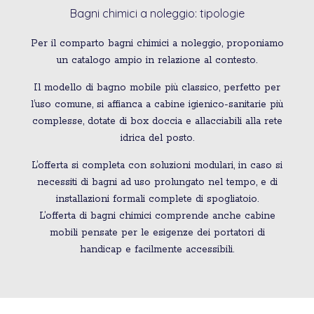
Bagni chimici a noleggio: tipologie
Per il comparto bagni chimici a noleggio, proponiamo
un catalogo ampio in relazione al contesto.
Il modello di bagno mobile più classico, perfetto per
l’uso comune, si affianca a cabine igienico-sanitarie più
complesse, dotate di box doccia e allacciabili alla rete
idrica del posto.
L’offerta si completa con soluzioni modulari, in caso si
necessiti di bagni ad uso prolungato nel tempo, e di
installazioni formali complete di spogliatoio.
L’offerta di bagni chimici comprende anche cabine
mobili pensate per le esigenze dei portatori di
handicap e facilmente accessibili.