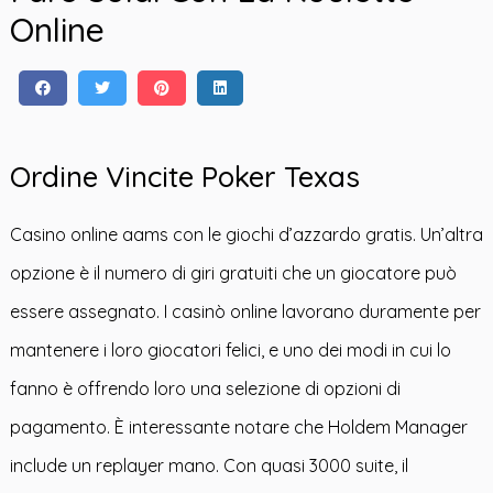
Online
Ordine Vincite Poker Texas
Casino online aams con le giochi d’azzardo gratis. Un’altra
opzione è il numero di giri gratuiti che un giocatore può
essere assegnato. I casinò online lavorano duramente per
mantenere i loro giocatori felici, e uno dei modi in cui lo
fanno è offrendo loro una selezione di opzioni di
pagamento. È interessante notare che Holdem Manager
include un replayer mano. Con quasi 3000 suite, il