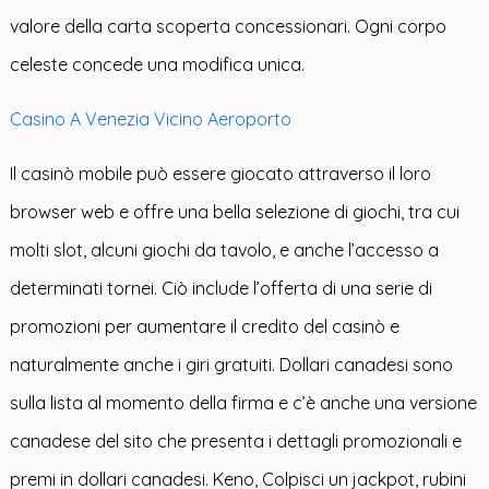
valore della carta scoperta concessionari. Ogni corpo
celeste concede una modifica unica.
Casino A Venezia Vicino Aeroporto
Il casinò mobile può essere giocato attraverso il loro
browser web e offre una bella selezione di giochi, tra cui
molti slot, alcuni giochi da tavolo, e anche l’accesso a
determinati tornei. Ciò include l’offerta di una serie di
promozioni per aumentare il credito del casinò e
naturalmente anche i giri gratuiti. Dollari canadesi sono
sulla lista al momento della firma e c’è anche una versione
canadese del sito che presenta i dettagli promozionali e
premi in dollari canadesi. Keno, Colpisci un jackpot, rubini