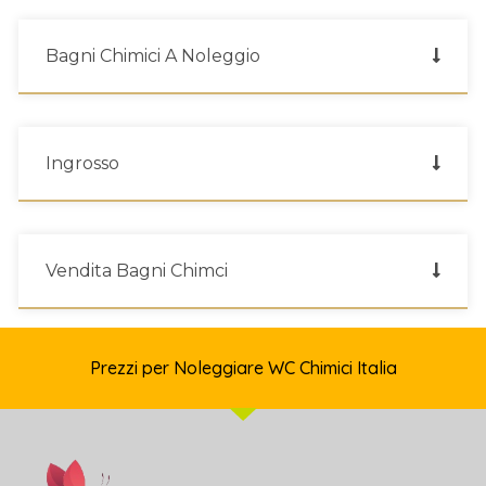
Bagni Chimici A Noleggio
Ingrosso
Vendita Bagni Chimci
Prezzi per Noleggiare WC Chimici Italia