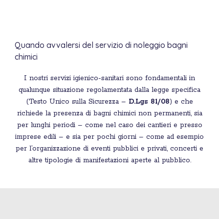
Quando avvalersi del servizio di noleggio bagni
chimici
I nostri servizi igienico-sanitari sono fondamentali in
qualunque situazione regolamentata dalla legge specifica
(Testo Unico sulla Sicurezza –
D.Lgs 81/08
) e che
richiede la presenza di bagni chimici non permanenti, sia
per lunghi periodi – come nel caso dei cantieri e presso
imprese edili – e sia per pochi giorni – come ad esempio
per l’organizzazione di eventi pubblici e privati, concerti e
altre tipologie di manifestazioni aperte al pubblico.