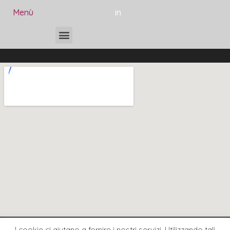
Menù
in
I cookie ci aiutano a fornire i nostri servizi. Utilizzando tali