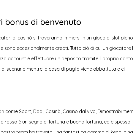
ori bonus di benvenuto
atori di casinò si troveranno immersi in un gioco di slot pieno
he sono eccezionalmente creati. Tutto ciò di cui un giocatore
enza account è effettuare un deposito tramite il proprio conto
 scenario mentre la casa di paglia viene abbattuta e ci
lari come Sport, Dadi, Casinò, Casinò dal vivo, Dimostrabilmen
usta rossa è un segno di fortuna e buona fortuna, ed è spesso
 il nostro team ha trovato una fantastica gamma di keno, bing