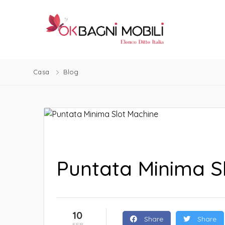
Casa
Blog
Puntata Minima S
10
Share
Share
FEB