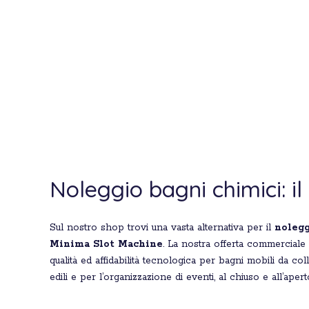
Noleggio bagni chimici: il
Sul nostro shop trovi una vasta alternativa per il
nolegg
Minima Slot Machine
. La nostra offerta commerciale
qualità ed affidabilità tecnologica per bagni mobili da co
edili e per l’organizzazione di eventi, al chiuso e all’apert