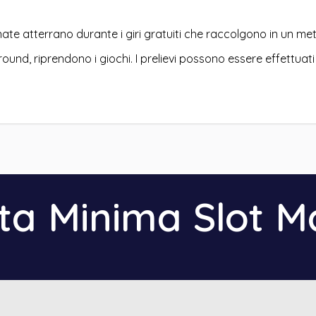
ate atterrano durante i giri gratuiti che raccolgono in un me
 round, riprendono i giochi. I prelievi possono essere effettuati
ta Minima Slot M