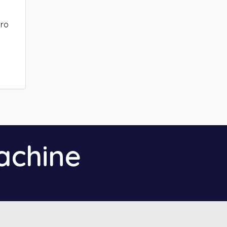
tro
achine