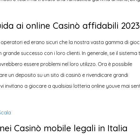
da ai online Casinò affidabili 2023
i operatori ed erano sicuri che la nostra vasta gamma di gioc
grande successo con i loro clienti. In generale, se il sistema t
dovrebbero essere problemi nel loro utilizzo. Ora è possibile
are un deposito su un sito di casinò e rivendicare grandi
i invitano a giocare a qualsiasi lotteria online youve mai sen
Scala
nei Casinò mobile legali in Italia