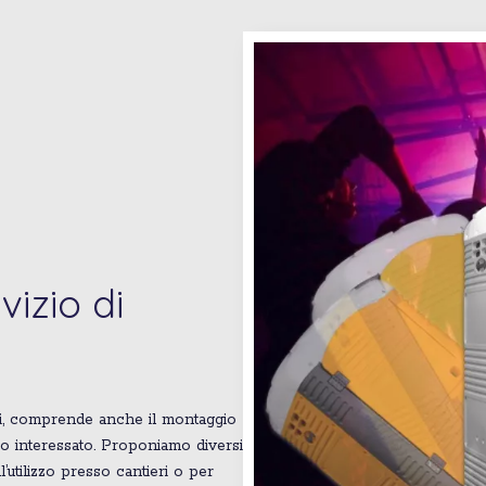
izio di
fatti, comprende anche il montaggio
ogo interessato. Proponiamo diversi
l’utilizzo presso cantieri o per