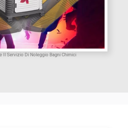
Il Servizio Di Noleggio Bagni Chimici