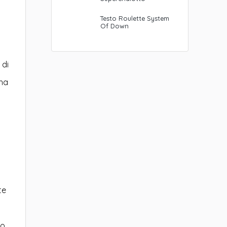
Testo Roulette System
Of Down
 di
 ha
te
o,