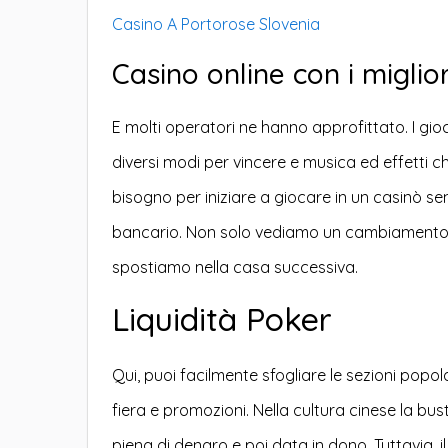
Casino A Portorose Slovenia
Casino online con i migli
E molti operatori ne hanno approfittato. I gioc
diversi modi per vincere e musica ed effetti c
bisogno per iniziare a giocare in un casinò s
bancario. Non solo vediamo un cambiamento di
spostiamo nella casa successiva.
Liquidità Poker
Qui, puoi facilmente sfogliare le sezioni popo
fiera e promozioni. Nella cultura cinese la b
piena di denaro e poi data in dono. Tuttavia,