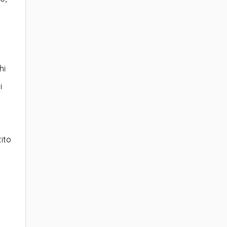
hi
i
tito