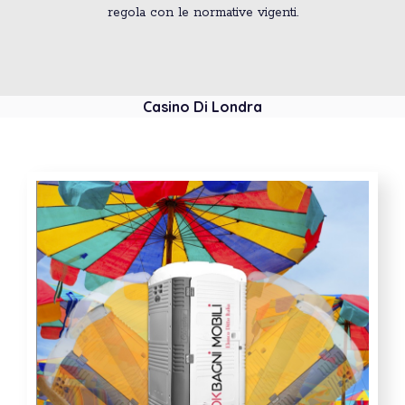
regola con le normative vigenti.
Casino Di Londra