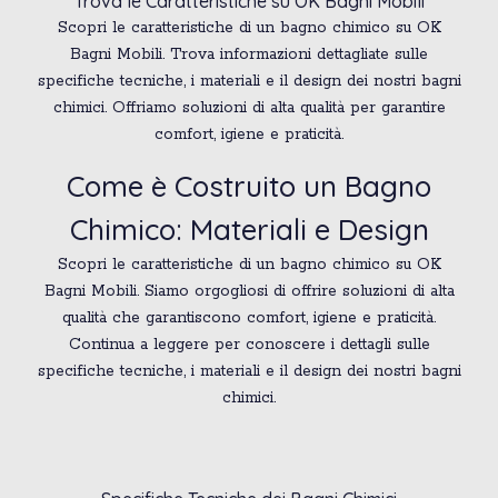
Trova le Caratteristiche su OK Bagni Mobili
Scopri le caratteristiche di un bagno chimico su OK
Bagni Mobili. Trova informazioni dettagliate sulle
specifiche tecniche, i materiali e il design dei nostri bagni
chimici. Offriamo soluzioni di alta qualità per garantire
comfort, igiene e praticità.
Come è Costruito un Bagno
Chimico: Materiali e Design
Scopri le caratteristiche di un bagno chimico su OK
Bagni Mobili. Siamo orgogliosi di offrire soluzioni di alta
qualità che garantiscono comfort, igiene e praticità.
Continua a leggere per conoscere i dettagli sulle
specifiche tecniche, i materiali e il design dei nostri bagni
chimici.