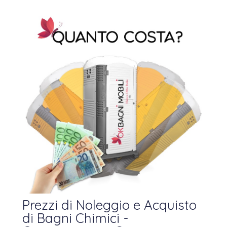
Prezzi di Noleggio e Acquisto
di Bagni Chimici -