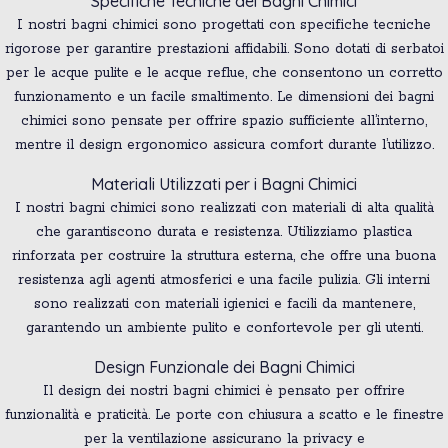
Specifiche Tecniche dei Bagni Chimici
I nostri bagni chimici sono progettati con specifiche tecniche
rigorose per garantire prestazioni affidabili. Sono dotati di serbatoi
per le acque pulite e le acque reflue, che consentono un corretto
funzionamento e un facile smaltimento. Le dimensioni dei bagni
chimici sono pensate per offrire spazio sufficiente all’interno,
mentre il design ergonomico assicura comfort durante l’utilizzo.
Materiali Utilizzati per i Bagni Chimici
I nostri bagni chimici sono realizzati con materiali di alta qualità
che garantiscono durata e resistenza. Utilizziamo plastica
rinforzata per costruire la struttura esterna, che offre una buona
resistenza agli agenti atmosferici e una facile pulizia. Gli interni
sono realizzati con materiali igienici e facili da mantenere,
garantendo un ambiente pulito e confortevole per gli utenti.
Design Funzionale dei Bagni Chimici
Il design dei nostri bagni chimici è pensato per offrire
funzionalità e praticità. Le porte con chiusura a scatto e le finestre
per la ventilazione assicurano la privacy e