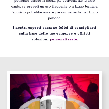
potrebbe essere la scelta più conveniente. D’altro
canto, se prevedi un uso frequente o a lungo termine,
l’acquisto potrebbe essere più conveniente nel lungo
periodo.
I nostri esperti saranno felici di consigliarti
sulla base delle tue esigenze e offrirti
soluzioni
personalizzate
.