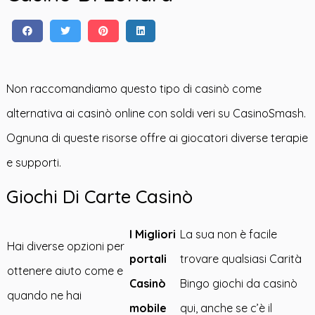
Non raccomandiamo questo tipo di casinò come
alternativa ai casinò online con soldi veri su CasinoSmash.
Ognuna di queste risorse offre ai giocatori diverse terapie
e supporti.
Giochi Di Carte Casinò
I Migliori
La sua non è facile
Hai diverse opzioni per
portali
trovare qualsiasi Carità
ottenere aiuto come e
Casinò
Bingo giochi da casinò
quando ne hai
mobile
qui, anche se c’è il