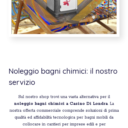
Noleggio bagni chimici: il nostro
servizio
Sul nostro shop trovi una vasta alternativa per il
noleggio bagni chimici a Casino Di Londra
. La
nostra offerta commerciale comprende soluzioni di prima
qualità ed affidabilità tecnologica per bagni mobili da
collocare in cantieri per imprese edili e per