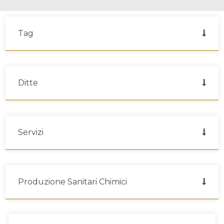
Tag
Ditte
Servizi
Produzione Sanitari Chimici