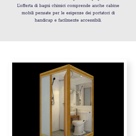
L’offerta di bagni chimici comprende anche cabine
mobili pensate per le esigenze dei portatori di
handicap e facilmente accessibili.