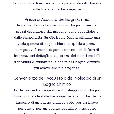
felici di fornirti un preventivo personalizzato basato
sulle tue specifiche esigenze.
Prezzi di Acquisto dei Bagni Chimici
Se stai valutando l’acquisto di un bagno chimico, i
prezzi dipendono dal modello, dalle specifiche e
dalle funzionalità. Su OK Bagni Mobili, offriamo una
vasta gamma di bagni chimici di qualità a prezzi
competitivi. I nostri esperti saranno lieti di fornirti
informazioni dettagliate sui prezzi dei nostri modelli
disponibili e guidarti nella scelta del bagno chimico
più adatto alle tue esigenze.
Convenienza dell’Acquisto o del Noleggio di un
Bagno Chimico
La decisione tra l’acquisto e il noleggio di un bagno
chimico dipende dalle tue esigenze specifiche. Se hai
bisogno di un bagno chimico solo per un breve
periodo o per un evento specifico, il noleggio