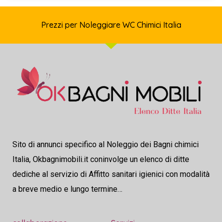
Prezzi per Noleggiare WC Chimici Italia
Sito di annunci specifico al Noleggio dei Bagni chimici
Italia, Okbagnimobili.it coninvolge un elenco di ditte
dediche al servizio di Affitto sanitari igienici con modalità
a breve medio e lungo termine…