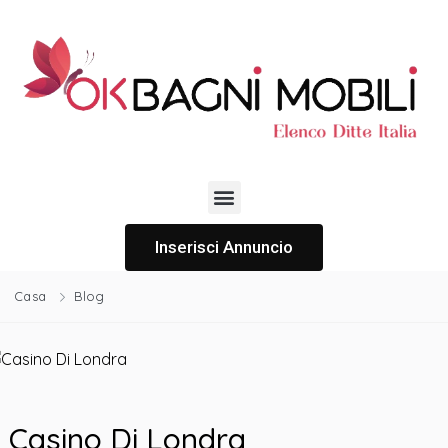
Inserisci Annuncio
Casa
Blog
Casino Di Londra