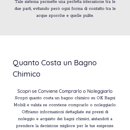
Tale sistema permette una perfetta interazione tra le
due parti, evitando però ogni forma di contatto tra le
acque sporche e quelle pulite.
Quanto Costa un Bagno
Chimico
Scopri se Conviene Comprarlo o Noleggiarlo
Scopri quanto costa un bagno chimico su OK Bagni
Mobili e valuta se conviene comprarlo o noleggiarlo.
Offriamo informazioni dettagliate sui prezzi di
noleggio e acquisto dei bagni chimici, aiutandoti a
prendere la decisione migliore per le tue esigenze.