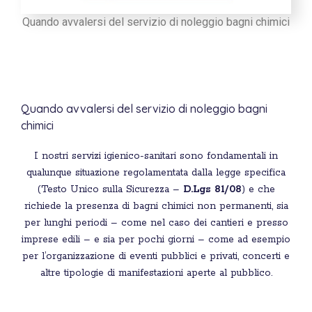
Quando avvalersi del servizio di noleggio bagni chimici
Quando avvalersi del servizio di noleggio bagni
chimici
I nostri servizi igienico-sanitari sono fondamentali in
qualunque situazione regolamentata dalla legge specifica
(Testo Unico sulla Sicurezza –
D.Lgs 81/08
) e che
richiede la presenza di bagni chimici non permanenti, sia
per lunghi periodi – come nel caso dei cantieri e presso
imprese edili – e sia per pochi giorni – come ad esempio
per l’organizzazione di eventi pubblici e privati, concerti e
altre tipologie di manifestazioni aperte al pubblico.