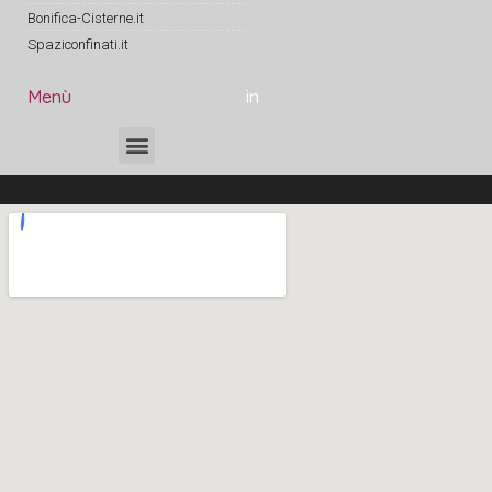
Bonifica-Cisterne.it
Spaziconfinati.it
Menù
in