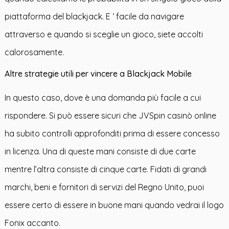
piattaforma del blackjack. E ‘ facile da navigare
attraverso e quando si sceglie un gioco, siete accolti
calorosamente.
Altre strategie utili per vincere a Blackjack Mobile
In questo caso, dove è una domanda più facile a cui
rispondere. Si può essere sicuri che JVSpin casinò online
ha subito controlli approfonditi prima di essere concesso
in licenza. Una di queste mani consiste di due carte
mentre l’altra consiste di cinque carte. Fidati di grandi
marchi, beni e fornitori di servizi del Regno Unito, puoi
essere certo di essere in buone mani quando vedrai il logo
Fonix accanto.