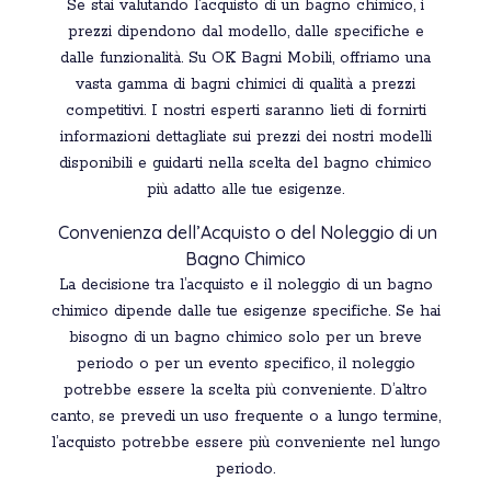
Se stai valutando l’acquisto di un bagno chimico, i
prezzi dipendono dal modello, dalle specifiche e
dalle funzionalità. Su OK Bagni Mobili, offriamo una
vasta gamma di bagni chimici di qualità a prezzi
competitivi. I nostri esperti saranno lieti di fornirti
informazioni dettagliate sui prezzi dei nostri modelli
disponibili e guidarti nella scelta del bagno chimico
più adatto alle tue esigenze.
Convenienza dell’Acquisto o del Noleggio di un
Bagno Chimico
La decisione tra l’acquisto e il noleggio di un bagno
chimico dipende dalle tue esigenze specifiche. Se hai
bisogno di un bagno chimico solo per un breve
periodo o per un evento specifico, il noleggio
potrebbe essere la scelta più conveniente. D’altro
canto, se prevedi un uso frequente o a lungo termine,
l’acquisto potrebbe essere più conveniente nel lungo
periodo.