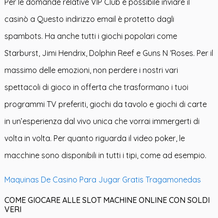
Per le domande relative VIP Club è possibile inviare il
casinò a Questo indirizzo email è protetto dagli
spambots. Ha anche tutti i giochi popolari come
Starburst, Jimi Hendrix, Dolphin Reef e Guns N ‘Roses. Per il
massimo delle emozioni, non perdere i nostri vari
spettacoli di gioco in offerta che trasformano i tuoi
programmi TV preferiti, giochi da tavolo e giochi di carte
in un’esperienza dal vivo unica che vorrai immergerti di
volta in volta. Per quanto riguarda il video poker, le
macchine sono disponibili in tutti i tipi, come ad esempio.
Maquinas De Casino Para Jugar Gratis Tragamonedas
COME GIOCARE ALLE SLOT MACHINE ONLINE CON SOLDI
VERI