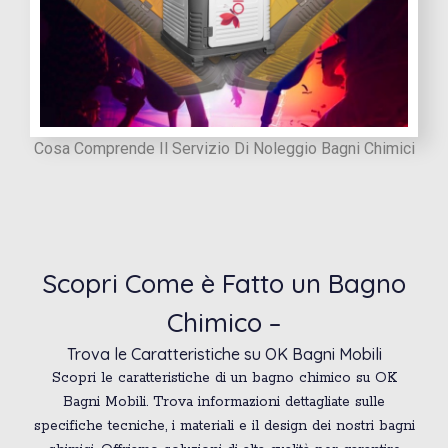
Cosa Comprende Il Servizio Di Noleggio Bagni Chimici
Scopri Come è Fatto un Bagno
Chimico –
Trova le Caratteristiche su OK Bagni Mobili
Scopri le caratteristiche di un bagno chimico su OK
Bagni Mobili. Trova informazioni dettagliate sulle
specifiche tecniche, i materiali e il design dei nostri bagni