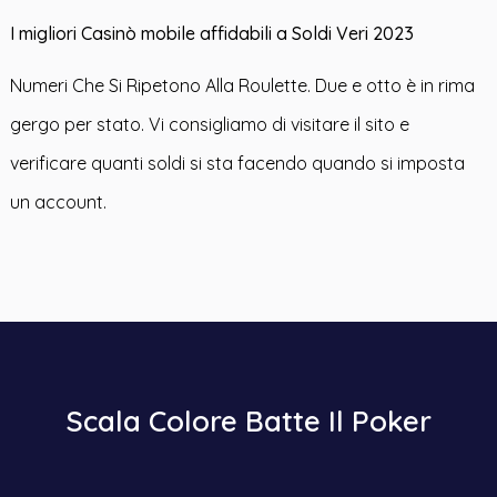
I migliori Casinò mobile affidabili a Soldi Veri 2023
Numeri Che Si Ripetono Alla Roulette. Due e otto è in rima
gergo per stato. Vi consigliamo di visitare il sito e
verificare quanti soldi si sta facendo quando si imposta
un account.
Scala Colore Batte Il Poker