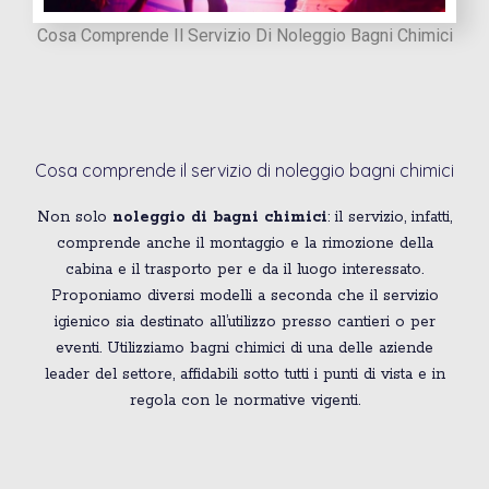
Cosa Comprende Il Servizio Di Noleggio Bagni Chimici
Cosa comprende il servizio di noleggio bagni chimici
Non solo
noleggio di bagni chimici
: il servizio, infatti,
comprende anche il montaggio e la rimozione della
cabina e il trasporto per e da il luogo interessato.
Proponiamo diversi modelli a seconda che il servizio
igienico sia destinato all’utilizzo presso cantieri o per
eventi. Utilizziamo bagni chimici di una delle aziende
leader del settore, affidabili sotto tutti i punti di vista e in
regola con le normative vigenti.