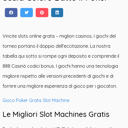
Vincite slots online gratis – migliori casinos. I giochi del
torneo portano il doppio dell’eccitazione. La nostra
tabella qui sotto si rompe ogni deposito e comprende il
888 Casinò codici bonus. I giochi hanno una tecnologia
migliore rispetto alle versioni precedenti di giochi e di
fornire una migliore esperienza di gioco per i giocatori.
Gioco Poker Gratis Slot Machine
Le Migliori Slot Machines Gratis