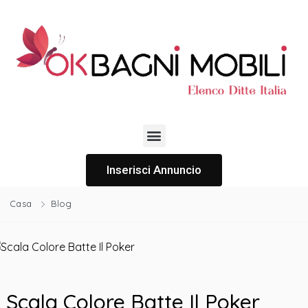
Inserisci Annuncio
Casa
Blog
Scala Colore Batte Il Poker