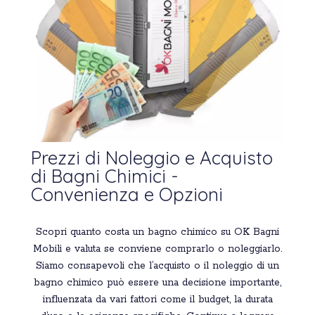
Prezzi di Noleggio e Acquisto
di Bagni Chimici -
Convenienza e Opzioni
Scopri quanto costa un bagno chimico su OK Bagni
Mobili e valuta se conviene comprarlo o noleggiarlo.
Siamo consapevoli che l’acquisto o il noleggio di un
bagno chimico può essere una decisione importante,
influenzata da vari fattori come il budget, la durata