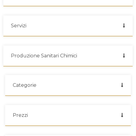
Servizi
Produzione Sanitari Chimici
Categorie
Prezzi