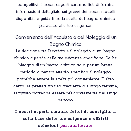
competitivi. I nostri esperti saranno lieti di fornirti
informazioni dettagliate sui prezzi dei nostri modelli
disponibili e guidarti nella scelta del bagno chimico
più adatto alle tue esigenze.
Convenienza dell’Acquisto o del Noleggio di un
Bagno Chimico
La decisione tra l’acquisto e il noleggio di un bagno
chimico dipende dalle tue esigenze specifiche. Se hai
bisogno di un bagno chimico solo per un breve
periodo o per un evento specifico, il noleggio
potrebbe essere la scelta più conveniente. D’altro
canto, se prevedi un uso frequente o a lungo termine,
l’acquisto potrebbe essere più conveniente nel lungo
periodo.
I nostri esperti saranno felici di consigliarti
sulla base delle tue esigenze e offrirti
soluzioni
personalizzate
.