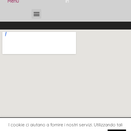
Menù
in
I cookie ci aiutano a fornire i nostri servizi. Utilizzando tali