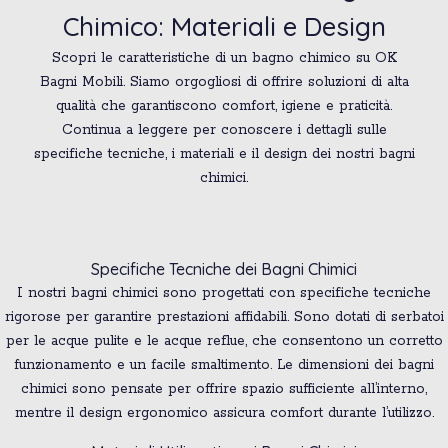
Chimico: Materiali e Design
Scopri le caratteristiche di un bagno chimico su OK
Bagni Mobili. Siamo orgogliosi di offrire soluzioni di alta
qualità che garantiscono comfort, igiene e praticità.
Continua a leggere per conoscere i dettagli sulle
specifiche tecniche, i materiali e il design dei nostri bagni
chimici.
Specifiche Tecniche dei Bagni Chimici
I nostri bagni chimici sono progettati con specifiche tecniche
rigorose per garantire prestazioni affidabili. Sono dotati di serbatoi
per le acque pulite e le acque reflue, che consentono un corretto
funzionamento e un facile smaltimento. Le dimensioni dei bagni
chimici sono pensate per offrire spazio sufficiente all’interno,
mentre il design ergonomico assicura comfort durante l’utilizzo.