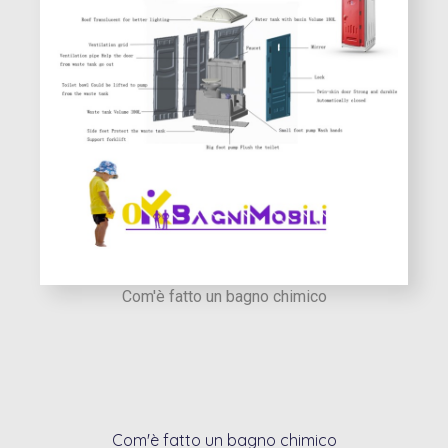
Com'è fatto un bagno chimico
Com'è fatto un bagno chimico