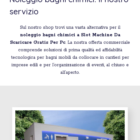
servizio
Sul nostro shop trovi una vasta alternativa per il
noleggio bagni chimici a Slot Machine Da
Scaricare Gratis Per Pc
. La nostra offerta commerciale
comprende soluzioni di prima qualità ed affidabilità
tecnologica per bagni mobili da collocare in cantieri per
imprese edili e per l’organizzazione di eventi, al chiuso e
all’aperto.