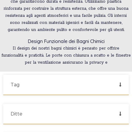
che garantiscono durata e resistenza. Utilizziamo plastica
rinforzata per costruire la struttura esterna, che offre una buona
resistenza agli agenti atmosferici e una facile pulizia. Gli interni
sono realizzati con materiali igienici e facili da mantenere,
garantendo un ambiente pulito e confortevole per gli utenti.
Design Funzionale dei Bagni Chimici
Il design dei nostri bagni chimici è pensato per offrire
funzionalità e praticità. Le porte con chiusura a scatto e le finestre
per la ventilazione assicurano la privacy e
Tag
Ditte