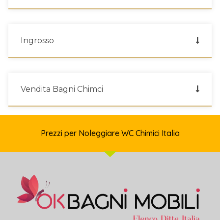
Ingrosso
Vendita Bagni Chimci
Prezzi per Noleggiare WC Chimici Italia