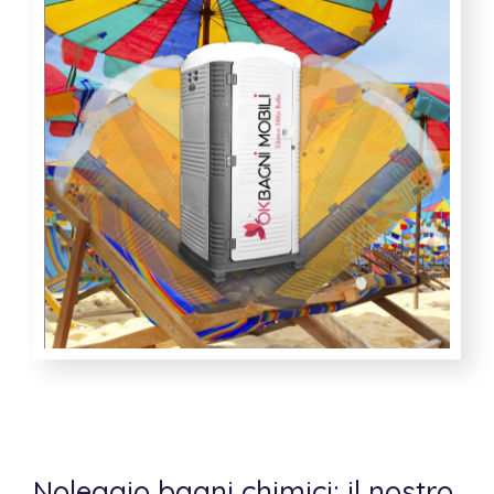
Noleggio bagni chimici: il nostro