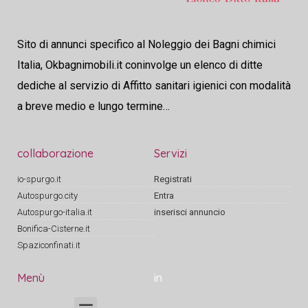
Sito di annunci specifico al Noleggio dei Bagni chimici
Italia, Okbagnimobili.it coninvolge un elenco di ditte
dediche al servizio di Affitto sanitari igienici con modalità
a breve medio e lungo termine…
collaborazione
Servizi
io-spurgo.it
Registrati
Autospurgo.city
Entra
Autospurgo-italia.it
inserisci annuncio
Bonifica-Cisterne.it
Spaziconfinati.it
Menù
in