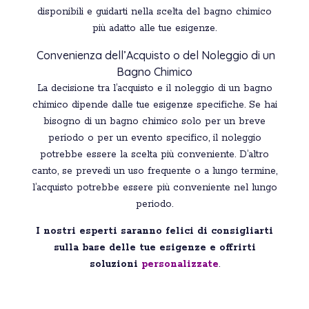
disponibili e guidarti nella scelta del bagno chimico
più adatto alle tue esigenze.
Convenienza dell’Acquisto o del Noleggio di un
Bagno Chimico
La decisione tra l’acquisto e il noleggio di un bagno
chimico dipende dalle tue esigenze specifiche. Se hai
bisogno di un bagno chimico solo per un breve
periodo o per un evento specifico, il noleggio
potrebbe essere la scelta più conveniente. D’altro
canto, se prevedi un uso frequente o a lungo termine,
l’acquisto potrebbe essere più conveniente nel lungo
periodo.
I nostri esperti saranno felici di consigliarti
sulla base delle tue esigenze e offrirti
soluzioni
personalizzate
.