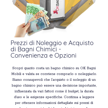
Prezzi di Noleggio e Acquisto
di Bagni Chimici -
Convenienza e Opzioni
Scopri quanto costa un bagno chimico su OK Bagni
Mobili e valuta se conviene comprarlo o noleggiarlo.
Siamo consapevoli che l’acquisto o il noleggio di un
bagno chimico può essere una decisione importante,
influenzata da vari fattori come il budget, la durata
d’uso e le esigenze specifiche. Continua a leggere
per ottenere informazioni dettagliate sui prezzi di