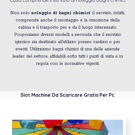
Non solo
noleggio di bagni chimici
: il servizio, infatti,
comprende anche il montaggio e la rimozione della
cabina e il trasporto per e da il luogo interessato.
Proponiamo diversi modelli a seconda che il servizio
igienico sia destinato all’utilizzo presso cantieri o per
eventi. Utilizziamo bagni chimici di una delle aziende
leader del settore, affidabili sotto tutti i punti di vista e in
regola con le normative vigenti.
Slot Machine Da Scaricare Gratis Per Pc