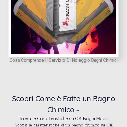
Cosa Comprende Il Servizio Di Noleggio Bagni Chimici
Scopri Come è Fatto un Bagno
Chimico –
Trova le Caratteristiche su OK Bagni Mobili
Scopri le caratteristiche di un bagno chimico su OK