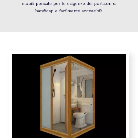
mobili pensate per le esigenze dei portatori di
handicap e facilmente accessibili.