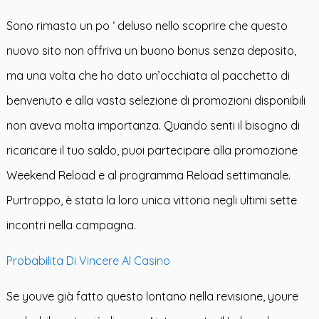
Sono rimasto un po ‘ deluso nello scoprire che questo
nuovo sito non offriva un buono bonus senza deposito,
ma una volta che ho dato un’occhiata al pacchetto di
benvenuto e alla vasta selezione di promozioni disponibili
non aveva molta importanza. Quando senti il bisogno di
ricaricare il tuo saldo, puoi partecipare alla promozione
Weekend Reload e al programma Reload settimanale.
Purtroppo, è stata la loro unica vittoria negli ultimi sette
incontri nella campagna.
Probabilita Di Vincere Al Casino
Se youve già fatto questo lontano nella revisione, youre