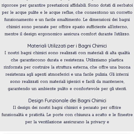
rigorose per garantire prestazioni affidabili. Sono dotati di serbatoi
per le acque pulite e le acque reflue, che consentono un corretto
funzionamento e un facile smaltimento. Le dimensioni dei bagni
chimici sono pensate per offrire spazio sufficiente all’interno,
mentre il design ergonomico assicura comfort durante l’utilizzo.
Materiali Utilizzati per i Bagni Chimici
I nostri bagni chimici sono realizzati con materiali di alta qualità
che garantiscono durata e resistenza. Utilizziamo plastica
rinforzata per costruire la struttura esterna, che offre una buona
resistenza agli agenti atmosferici e una facile pulizia. Gli interni
sono realizzati con materiali igienici e facili da mantenere,
garantendo un ambiente pulito e confortevole per gli utenti.
Design Funzionale dei Bagni Chimici
Il design dei nostri bagni chimici è pensato per offrire
funzionalità e praticità. Le porte con chiusura a scatto e le finestre
per la ventilazione assicurano la privacy e