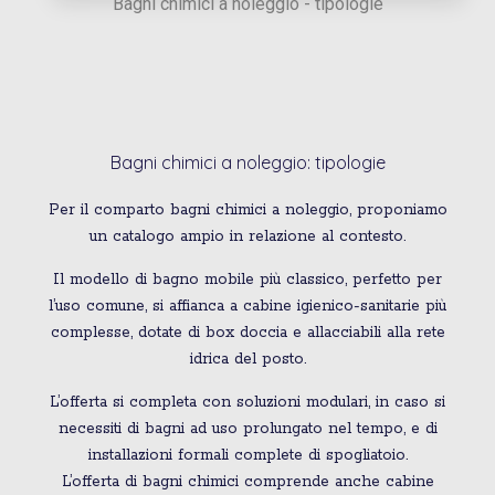
Bagni chimici a noleggio - tipologie
Bagni chimici a noleggio: tipologie
Per il comparto bagni chimici a noleggio, proponiamo
un catalogo ampio in relazione al contesto.
Il modello di bagno mobile più classico, perfetto per
l’uso comune, si affianca a cabine igienico-sanitarie più
complesse, dotate di box doccia e allacciabili alla rete
idrica del posto.
L’offerta si completa con soluzioni modulari, in caso si
necessiti di bagni ad uso prolungato nel tempo, e di
installazioni formali complete di spogliatoio.
L’offerta di bagni chimici comprende anche cabine