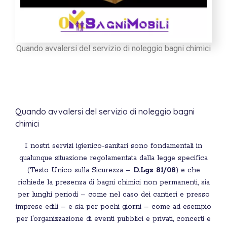
Quando avvalersi del servizio di noleggio bagni chimici
Quando avvalersi del servizio di noleggio bagni
chimici
I nostri servizi igienico-sanitari sono fondamentali in
qualunque situazione regolamentata dalla legge specifica
(Testo Unico sulla Sicurezza –
D.Lgs 81/08
) e che
richiede la presenza di bagni chimici non permanenti, sia
per lunghi periodi – come nel caso dei cantieri e presso
imprese edili – e sia per pochi giorni – come ad esempio
per l’organizzazione di eventi pubblici e privati, concerti e