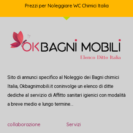
Prezzi per Noleggiare WC Chimici Italia
Sito di annunci specifico al Noleggio dei Bagni chimici
Italia, Okbagnimobili.it coninvolge un elenco di ditte
dediche al servizio di Affitto sanitari igienici con modalità
a breve medio e lungo termine…
collaborazione
Servizi