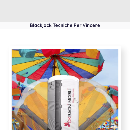
Blackjack Tecniche Per Vincere