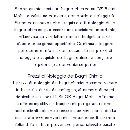
Scopri quanto costa un bagno chimico su OK Bagni
Mobili e valuta se conviene comprarlo o noleggiarlo.
Siamo consapevoli che l’acquisto o il noleggio di un
bagno chimico può essere una decisione importante,
influenzata da vari fattori come il budget, la durata
d’uso e le esigenze specifiche. Continua a leggere
per ottenere informazioni dettagliate sui prezzi di
noleggio e acquisto dei bagni chimici e scegliere
l’opzione più conveniente per te.
Prezzi di Noleggio dei Bagni Chimici
I prezzi di noleggio dei bagni chimici possono variare
in base alla durata del noleggio, al numero di bagni
richiesti e alla località. Su OK Bagni Mobili, offriamo
tariffe competitive e trasparenti per garantire che i
nostri clienti abbiano accesso a servizi igienici di alta
qualità a prezzi convenienti. I nostri esperti saranno
felici di fornirti un preventivo personalizzato basato