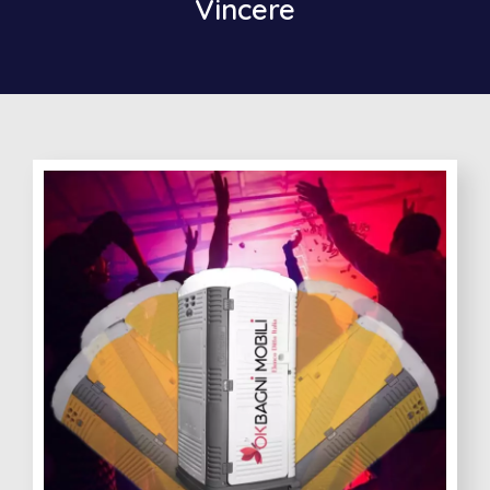
Vincere