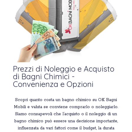
Prezzi di Noleggio e Acquisto
di Bagni Chimici -
Convenienza e Opzioni
Scopri quanto costa un bagno chimico su OK Bagni
Mobili e valuta se conviene comprarlo o noleggiarlo.
Siamo consapevoli che l’acquisto o il noleggio di un
bagno chimico può essere una decisione importante,
influenzata da vari fattori come il budget, la durata