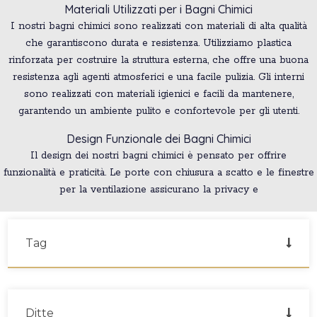
Materiali Utilizzati per i Bagni Chimici
I nostri bagni chimici sono realizzati con materiali di alta qualità
che garantiscono durata e resistenza. Utilizziamo plastica
rinforzata per costruire la struttura esterna, che offre una buona
resistenza agli agenti atmosferici e una facile pulizia. Gli interni
sono realizzati con materiali igienici e facili da mantenere,
garantendo un ambiente pulito e confortevole per gli utenti.
Design Funzionale dei Bagni Chimici
Il design dei nostri bagni chimici è pensato per offrire
funzionalità e praticità. Le porte con chiusura a scatto e le finestre
per la ventilazione assicurano la privacy e
Tag
Ditte