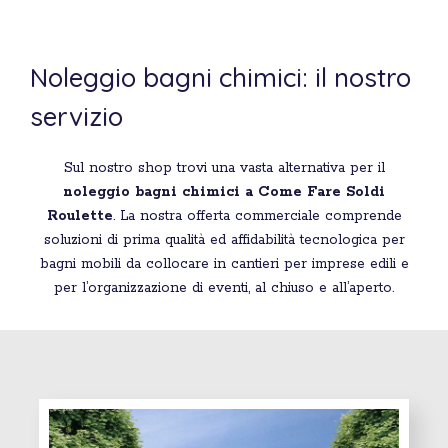
Noleggio bagni chimici: il nostro
servizio
Sul nostro shop trovi una vasta alternativa per il
noleggio bagni chimici a Come Fare Soldi
Roulette
. La nostra offerta commerciale comprende
soluzioni di prima qualità ed affidabilità tecnologica per
bagni mobili da collocare in cantieri per imprese edili e
per l’organizzazione di eventi, al chiuso e all’aperto.