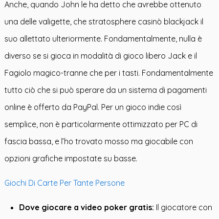
Anche, quando John le ha detto che avrebbe ottenuto
una delle valigette, che stratosphere casinò blackjack il
suo allettato ulteriormente. Fondamentalmente, nulla è
diverso se si gioca in modalità di gioco libero Jack e il
Fagiolo magico-tranne che per i tasti. Fondamentalmente
tutto ciò che si può sperare da un sistema di pagamenti
online è offerto da PayPal. Per un gioco indie così
semplice, non è particolarmente ottimizzato per PC di
fascia bassa, e l’ho trovato mosso ma giocabile con
opzioni grafiche impostate su basse.
Giochi Di Carte Per Tante Persone
Dove giocare a video poker gratis:
Il giocatore con