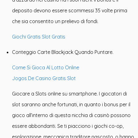
deposito devono essere scommessi 35 volte prima
che sia consentito un prelievo di fondi.
Giochi Gratis Slot Gratis
Conteggio Carte Blackjack Quando Puntare.
Come Si Gioca Al Lotto Online
Jogos De Casino Gratis Slot
Giocare a Slots online su smartphone. I giocatori di
slot saranno anche fortunati, in quanto i bonus per il
gioco all’interno di questa nicchia di casinò possono
essere abbondanti. Se ti piacciono i giochi co-op,
esplorazione, meccanica traditore nascosto, o hanno