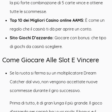
la più forte combinazione di 5 carte vince e ottiene
tutte le scommesse.
Top 10 dei Migliori Casino online AAMS:
È come un
regalo che il casinò ti dà per aprire un conto.
Sito Giochi D’azzardo:
Giocare con bonus: che tipo
di giochi da casinò scegliere.
Come Giocare Alle Slot E Vincere
Se la ruota si ferma su un moltiplicatore Dream
Catcher dal vivo, non vengono accettate nuove
scommesse durante il giro successivo.
Prima di tutto, è di gran lunga il più grande. Il gioco
d’azzardo nei casinò ha i suoi rischi. Il bonus e il