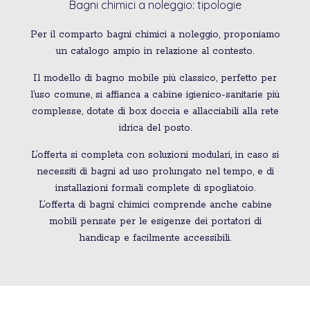
Bagni chimici a noleggio: tipologie
Per il comparto bagni chimici a noleggio, proponiamo
un catalogo ampio in relazione al contesto.
Il modello di bagno mobile più classico, perfetto per
l’uso comune, si affianca a cabine igienico-sanitarie più
complesse, dotate di box doccia e allacciabili alla rete
idrica del posto.
L’offerta si completa con soluzioni modulari, in caso si
necessiti di bagni ad uso prolungato nel tempo, e di
installazioni formali complete di spogliatoio.
L’offerta di bagni chimici comprende anche cabine
mobili pensate per le esigenze dei portatori di
handicap e facilmente accessibili.