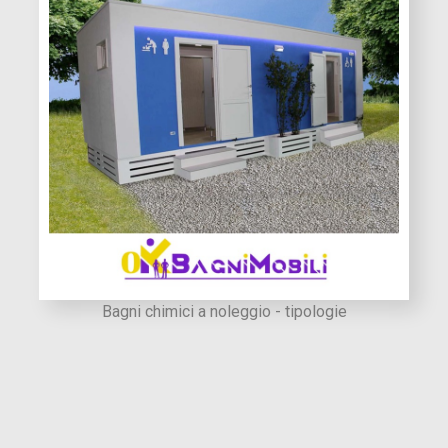
Bagni chimici a noleggio - tipologie