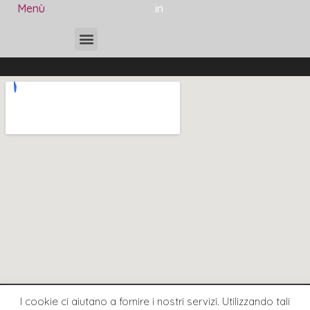
Menù
in
I cookie ci aiutano a fornire i nostri servizi. Utilizzando tali