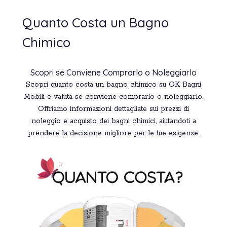
Quanto Costa un Bagno
Chimico
Scopri se Conviene Comprarlo o Noleggiarlo
Scopri quanto costa un bagno chimico su OK Bagni
Mobili e valuta se conviene comprarlo o noleggiarlo.
Offriamo informazioni dettagliate sui prezzi di
noleggio e acquisto dei bagni chimici, aiutandoti a
prendere la decisione migliore per le tue esigenze.