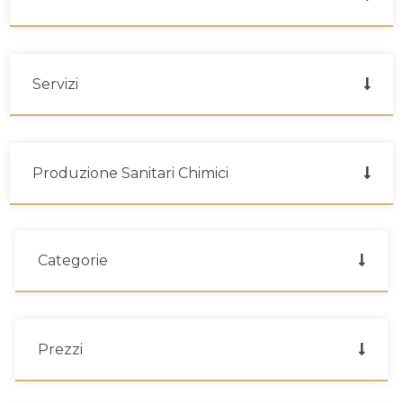
Servizi
Produzione Sanitari Chimici
Categorie
Prezzi