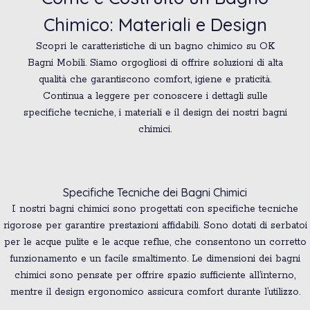
Chimico: Materiali e Design
Scopri le caratteristiche di un bagno chimico su OK
Bagni Mobili. Siamo orgogliosi di offrire soluzioni di alta
qualità che garantiscono comfort, igiene e praticità.
Continua a leggere per conoscere i dettagli sulle
specifiche tecniche, i materiali e il design dei nostri bagni
chimici.
Specifiche Tecniche dei Bagni Chimici
I nostri bagni chimici sono progettati con specifiche tecniche
rigorose per garantire prestazioni affidabili. Sono dotati di serbatoi
per le acque pulite e le acque reflue, che consentono un corretto
funzionamento e un facile smaltimento. Le dimensioni dei bagni
chimici sono pensate per offrire spazio sufficiente all’interno,
mentre il design ergonomico assicura comfort durante l’utilizzo.