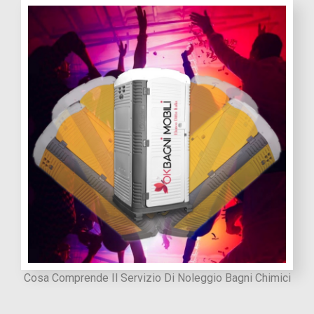
Cosa Comprende Il Servizio Di Noleggio Bagni Chimici