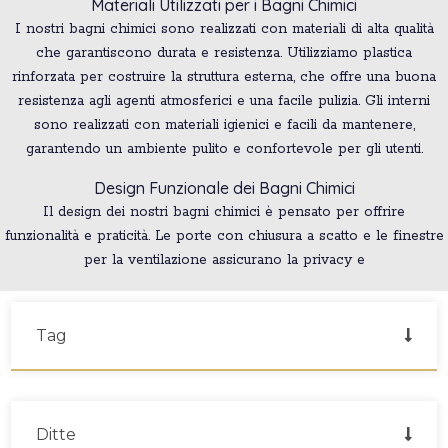
Materiali Utilizzati per i Bagni Chimici
I nostri bagni chimici sono realizzati con materiali di alta qualità
che garantiscono durata e resistenza. Utilizziamo plastica
rinforzata per costruire la struttura esterna, che offre una buona
resistenza agli agenti atmosferici e una facile pulizia. Gli interni
sono realizzati con materiali igienici e facili da mantenere,
garantendo un ambiente pulito e confortevole per gli utenti.
Design Funzionale dei Bagni Chimici
Il design dei nostri bagni chimici è pensato per offrire
funzionalità e praticità. Le porte con chiusura a scatto e le finestre
per la ventilazione assicurano la privacy e
Tag
Ditte