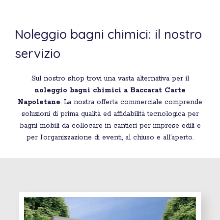
Noleggio bagni chimici: il nostro
servizio
Sul nostro shop trovi una vasta alternativa per il
noleggio bagni chimici a Baccarat Carte
Napoletane
. La nostra offerta commerciale comprende
soluzioni di prima qualità ed affidabilità tecnologica per
bagni mobili da collocare in cantieri per imprese edili e
per l’organizzazione di eventi, al chiuso e all’aperto.