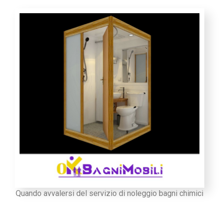
Quando avvalersi del servizio di noleggio bagni chimici