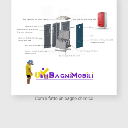
Com'è fatto un bagno chimico