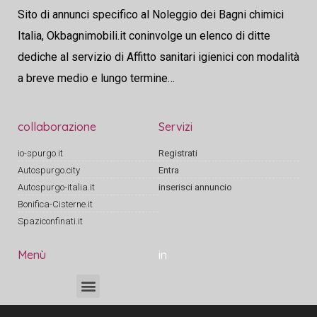
Sito di annunci specifico al Noleggio dei Bagni chimici
Italia, Okbagnimobili.it coninvolge un elenco di ditte
dediche al servizio di Affitto sanitari igienici con modalità
a breve medio e lungo termine…
collaborazione
Servizi
io-spurgo.it
Registrati
Autospurgo.city
Entra
Autospurgo-italia.it
inserisci annuncio
Bonifica-Cisterne.it
Spaziconfinati.it
Menù
in