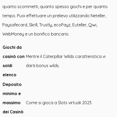
quanto scommetti, quanto spesso giochi e per quanto
tempo. Puoi effettuare un prelievo utilizzando Neteller,
Paysafecard, Skrill, Trustly, ecoPayz, Euteller, Qiwi,
WebMoney e un bonifico bancario.
Giochi da
casinò con
Mentre il Caterpillar Wilds caratteristica vi
soldi
darà bonus wilds.
elenco
Deposito
minimo e
massimo
Come si gioca a Slots virtuali 2023.
dei Casinò