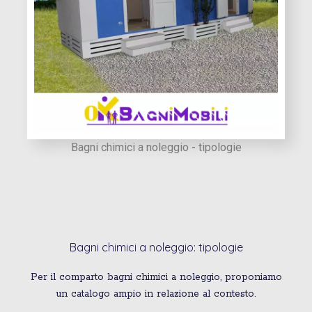
Bagni chimici a noleggio - tipologie
Bagni chimici a noleggio: tipologie
Per il comparto bagni chimici a noleggio, proponiamo
un catalogo ampio in relazione al contesto.