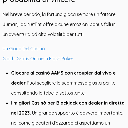
Nel breve periodo, la fortuna gioca sempre un fattore.
Jumanji da NetEnt offre alcune emozioni bonus folli in
un’avventura ad alta volatilità per tutti.
Un Gioco Del Casinò
Giochi Gratis Online In Flash Poker
Giocare al casinò AAMS con croupier dal vivo e
dealer
Puoi scegliere la scommessa giusta per te
consultando la tabella sottostante.
I migliori Casinò per Blackjack con dealer in diretta
nel 2023.
Un grande supporto è davvero importante,
noi come giocatori d’azzardo ci aspettiamo un