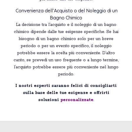
Convenienza dell’Acquisto o del Noleggio di un
Bagno Chimico
La decisione tra l’acquisto e il noleggio di un bagno
chimico dipende dalle tue esigenze specifiche. Se hai
bisogno di un bagno chimico solo per un breve
periodo o per un evento specifico, il noleggio
potrebbe essere la scelta più conveniente. D’altro
canto, se prevedi un uso frequente o a lungo termine,
l’acquisto potrebbe essere più conveniente nel lungo
periodo.
I nostri esperti saranno felici di consigliarti
sulla base delle tue esigenze e offrirti
soluzioni
personalizzate
.