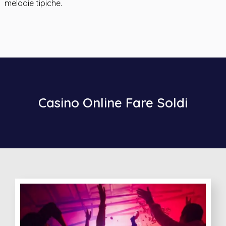
melodie tipiche.
Casino Online Fare Soldi