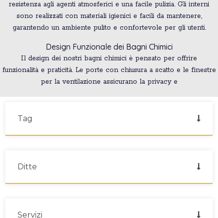
resistenza agli agenti atmosferici e una facile pulizia. Gli interni
sono realizzati con materiali igienici e facili da mantenere,
garantendo un ambiente pulito e confortevole per gli utenti.
Design Funzionale dei Bagni Chimici
Il design dei nostri bagni chimici è pensato per offrire
funzionalità e praticità. Le porte con chiusura a scatto e le finestre
per la ventilazione assicurano la privacy e
Tag
Ditte
Servizi