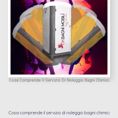
Cosa Comprende Il Servizio Di Noleggio Bagni Chimici
Cosa comprende il servizio di noleggio bagni chimici