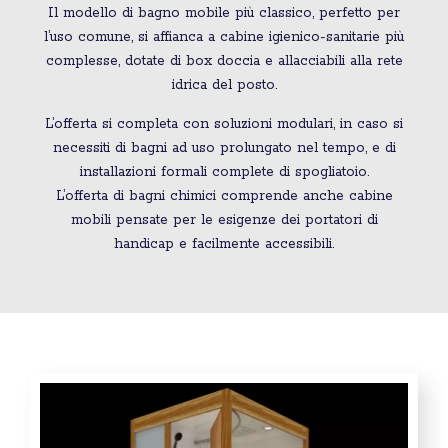
Il modello di bagno mobile più classico, perfetto per
l’uso comune, si affianca a cabine igienico-sanitarie più
complesse, dotate di box doccia e allacciabili alla rete
idrica del posto.
L’offerta si completa con soluzioni modulari, in caso si
necessiti di bagni ad uso prolungato nel tempo, e di
installazioni formali complete di spogliatoio.
L’offerta di bagni chimici comprende anche cabine
mobili pensate per le esigenze dei portatori di
handicap e facilmente accessibili.