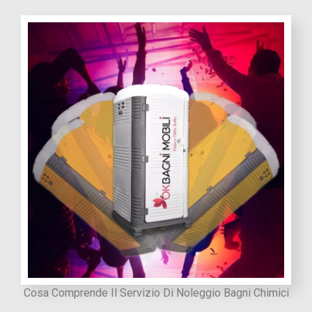
Cosa Comprende Il Servizio Di Noleggio Bagni Chimici