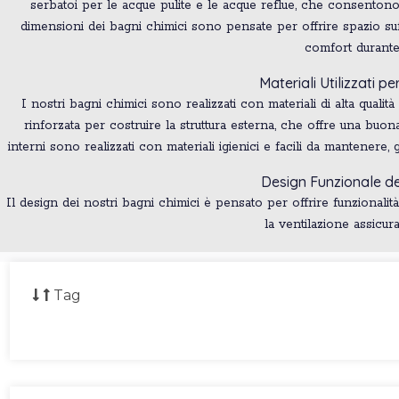
serbatoi per le acque pulite e le acque reflue, che consenton
dimensioni dei bagni chimici sono pensate per offrire spazio suf
comfort durante l
Materiali Utilizzati pe
I nostri bagni chimici sono realizzati con materiali di alta qualit
rinforzata per costruire la struttura esterna, che offre una buona 
interni sono realizzati con materiali igienici e facili da mantenere
Design Funzionale de
Il design dei nostri bagni chimici è pensato per offrire funzionalità
la ventilazione assicur
Tag