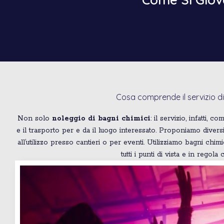
Cosa comprende il servizio di
Non solo
noleggio di bagni chimici
: il servizio, infatti,
e il trasporto per e da il luogo interessato. Proponiamo diversi
all’utilizzo presso cantieri o per eventi. Utilizziamo bagni chimi
tutti i punti di vista e in regola