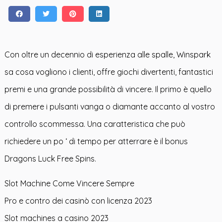
Con oltre un decennio di esperienza alle spalle, Winspark
sa cosa vogliono i clienti, offre giochi divertenti, fantastici
premi e una grande possibilità di vincere. Il primo è quello
di premere i pulsanti vanga o diamante accanto al vostro
controllo scommessa. Una caratteristica che può
richiedere un po ‘ di tempo per atterrare è il bonus
Dragons Luck Free Spins.
Slot Machine Come Vincere Sempre
Pro e contro dei casinò con licenza 2023
Slot machines a casino 2023