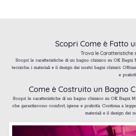
Scopri Come è Fatto 
Trova le Caratteristiche
Scopri le caratteristiche di un bagno chimico su OK Bagni Mo
tecniche, i materiali e il design dei nostri bagni chimici. Offri
e praticit
Come è Costruito un Bagno Ch
Scopri le caratteristiche di un bagno chimico su OK Bagni Mobil
che garantiscono comfort, igiene e praticità. Continua a legge
materiali e il design dei n