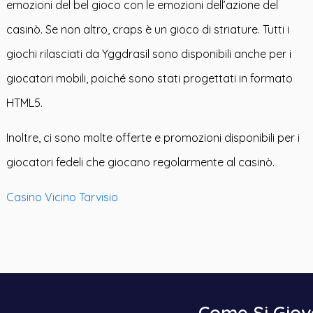
emozioni del bel gioco con le emozioni dell’azione del
casinò. Se non altro, craps è un gioco di striature. Tutti i
giochi rilasciati da Yggdrasil sono disponibili anche per i
giocatori mobili, poiché sono stati progettati in formato
HTML5.
Inoltre, ci sono molte offerte e promozioni disponibili per i
giocatori fedeli che giocano regolarmente al casinò.
Casino Vicino Tarvisio
Come Si Giov