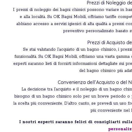
Prezzi di Noleggio de
I prezzi di noleggio dei bagni chimici possono variare in base
e alla località. Su OK Bagni Mobili, offriamo tariffe compet
abbiano accesso a servizi igienici di alta qualità a prezzi con
preventivo personalizzato basato su
Prezzi di Acquisto de
Se stai valutando l’acquisto di un bagno chimico, i prez
funzionalità. Su OK Bagni Mobili, offriamo una vasta gamma di 
esperti saranno lieti di fornirti informazioni dettagliate sui pre
del bagno chimico più adatt
Convenienza dell’Acquisto o del N
La decisione tra l’acquisto e il noleggio di un bagno chi
bisogno di un bagno chimico solo per un breve periodo o p
la scelta più conveniente. D’altro canto, se prevedi un uso f
più conveniente nel 
I nostri esperti saranno felici di consigliarti sull
personaliz