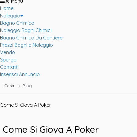
Menu
Home
Noleggio
Bagno Chimico
Noleggio Bagni Chimici
Bagno Chimico Da Cantiere
Prezzi Bagni a Noleggio
Vendo
Spurgo
Contatti
Inserisci Annuncio
Casa
Blog
Come Si Giova A Poker