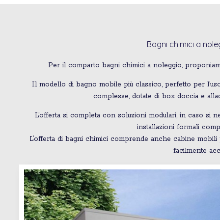
Bagni chimici a nole
Per il comparto bagni chimici a noleggio, proponiam
Il modello di bagno mobile più classico, perfetto per l’uso
complesse, dotate di box doccia e allacc
L’offerta si completa con soluzioni modulari, in caso si n
installazioni formali comp
L’offerta di bagni chimici comprende anche cabine mobili 
facilmente acce