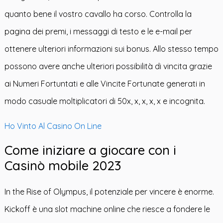
quanto bene il vostro cavallo ha corso. Controlla la
pagina dei premi, i messaggi di testo e le e-mail per
ottenere ulteriori informazioni sui bonus. Allo stesso tempo
possono avere anche ulteriori possibilità di vincita grazie
ai Numeri Fortuntati e alle Vincite Fortunate generati in
modo casuale moltiplicatori di 50x, x, x, x, x e incognita.
Ho Vinto Al Casino On Line
Come iniziare a giocare con i
Casinò mobile 2023
In the Rise of Olympus, il potenziale per vincere è enorme.
Kickoff è una slot machine online che riesce a fondere le