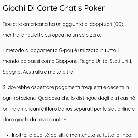
Giochi Di Carte Gratis Poker
Roulette americana ha un’aggiunta di doppi zeri (00),
mentre la roulette europea ha un solo zero.
Il metodo di pagamento G-pay è utilizzato in tutto il
mondo da paesi come Giappone, Regno Unito, Stati Uniti,
Spagna, Australia e molto altro.
Si dovrebbe aspettare pagamenti frequenti e decenti in
ogni rotazione. Qualcosa che lo distingue dagli altri casinò
online americani è il loro bonus separati per le slot online e
i loro giochi da tavolo online.
Inoltre, la qualità dei siti è mantenuta su tutta la linea,