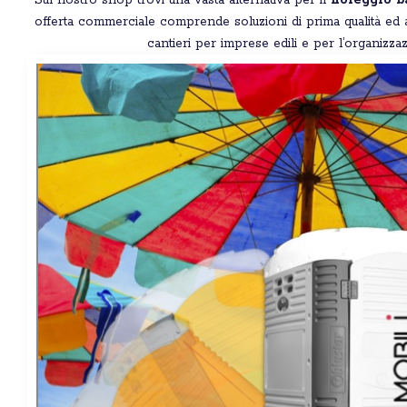
Sul nostro shop trovi una vasta alternativa per il
noleggio b
offerta commerciale comprende soluzioni di prima qualità ed af
cantieri per imprese edili e per l’organizzaz