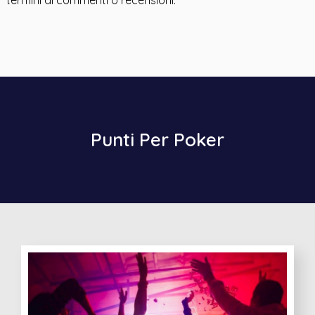
Punti Per Poker