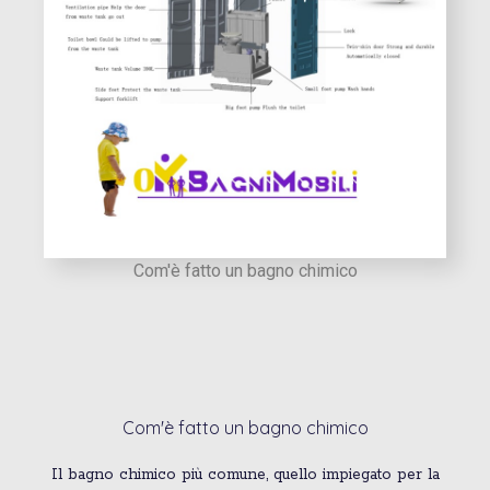
Com'è fatto un bagno chimico
Com'è fatto un bagno chimico
Il bagno chimico più comune, quello impiegato per la