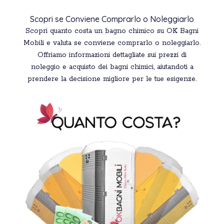
Scopri se Conviene Comprarlo o Noleggiarlo
Scopri quanto costa un bagno chimico su OK Bagni
Mobili e valuta se conviene comprarlo o noleggiarlo.
Offriamo informazioni dettagliate sui prezzi di
noleggio e acquisto dei bagni chimici, aiutandoti a
prendere la decisione migliore per le tue esigenze.