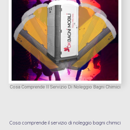
Cosa Comprende Il Servizio Di Noleggio Bagni Chimici
Cosa comprende il servizio di noleggio bagni chimici