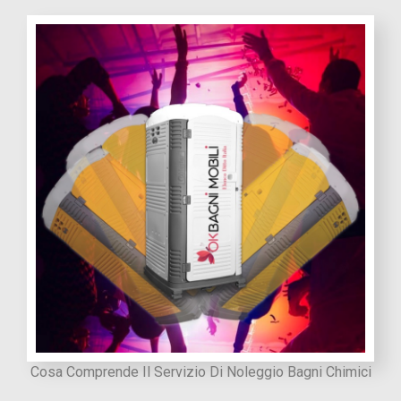
Cosa Comprende Il Servizio Di Noleggio Bagni Chimici