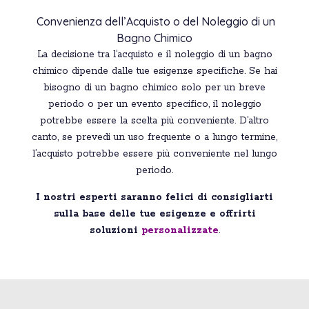
Convenienza dell’Acquisto o del Noleggio di un
Bagno Chimico
La decisione tra l’acquisto e il noleggio di un bagno
chimico dipende dalle tue esigenze specifiche. Se hai
bisogno di un bagno chimico solo per un breve
periodo o per un evento specifico, il noleggio
potrebbe essere la scelta più conveniente. D’altro
canto, se prevedi un uso frequente o a lungo termine,
l’acquisto potrebbe essere più conveniente nel lungo
periodo.
I nostri esperti saranno felici di consigliarti
sulla base delle tue esigenze e offrirti
soluzioni
personalizzate
.