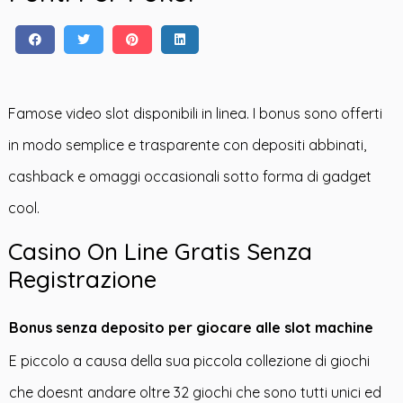
Famose video slot disponibili in linea. I bonus sono offerti
in modo semplice e trasparente con depositi abbinati,
cashback e omaggi occasionali sotto forma di gadget
cool.
Casino On Line Gratis Senza
Registrazione
Bonus senza deposito per giocare alle slot machine
E piccolo a causa della sua piccola collezione di giochi
che doesnt andare oltre 32 giochi che sono tutti unici ed