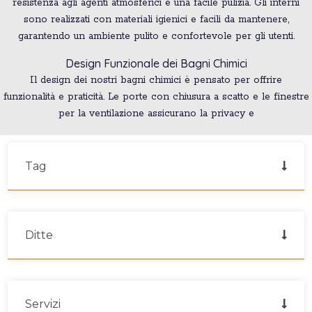
resistenza agli agenti atmosferici e una facile pulizia. Gli interni
sono realizzati con materiali igienici e facili da mantenere,
garantendo un ambiente pulito e confortevole per gli utenti.
Design Funzionale dei Bagni Chimici
Il design dei nostri bagni chimici è pensato per offrire
funzionalità e praticità. Le porte con chiusura a scatto e le finestre
per la ventilazione assicurano la privacy e
Tag
Ditte
Servizi