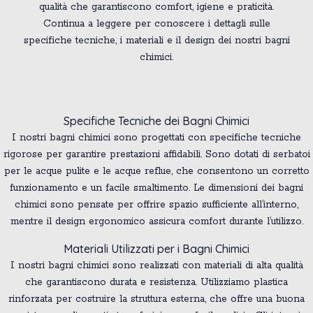
qualità che garantiscono comfort, igiene e praticità.
Continua a leggere per conoscere i dettagli sulle
specifiche tecniche, i materiali e il design dei nostri bagni
chimici.
Specifiche Tecniche dei Bagni Chimici
I nostri bagni chimici sono progettati con specifiche tecniche
rigorose per garantire prestazioni affidabili. Sono dotati di serbatoi
per le acque pulite e le acque reflue, che consentono un corretto
funzionamento e un facile smaltimento. Le dimensioni dei bagni
chimici sono pensate per offrire spazio sufficiente all’interno,
mentre il design ergonomico assicura comfort durante l’utilizzo.
Materiali Utilizzati per i Bagni Chimici
I nostri bagni chimici sono realizzati con materiali di alta qualità
che garantiscono durata e resistenza. Utilizziamo plastica
rinforzata per costruire la struttura esterna, che offre una buona