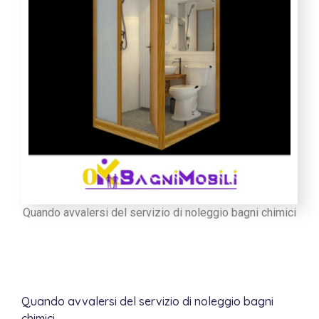
Quando avvalersi del servizio di noleggio bagni chimici
Quando avvalersi del servizio di noleggio bagni
chimici