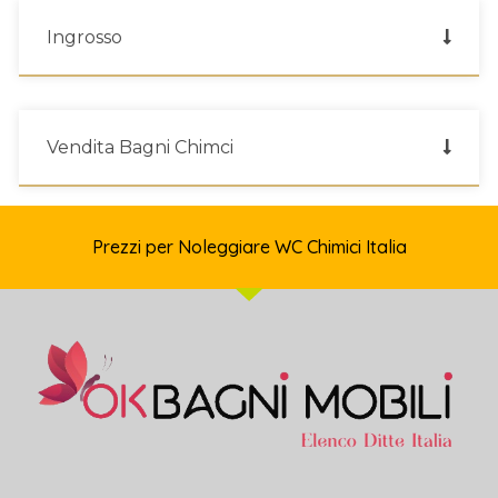
Ingrosso
Vendita Bagni Chimci
Prezzi per Noleggiare WC Chimici Italia